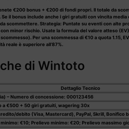
nete €200 bonus + €200 di fondi propri. Il totale da sco
 il bonus include anche i giri gratuiti con vincita media 
00 da scommettere.
Strategia
: Puntate su eventi con alte pr
 con minor rischio. Usate la formula del valore atteso (EV):
to scommesso). Per una scommessa di €10 a quota 1.15, EV
ità reale è superiore all’87%.
iche di Wintoto
Dettaglio Tecnico
lia) – Numero di concessione: 000123456
 a €500 + 50 giri gratuiti, wagering 30x
credito/debito (Visa, Mastercard), PayPal, Skrill, Bonifico
 minimo: €10; Prelievo minimo: €20; Prelievo massimo gi