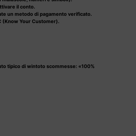
tivare il conto.
sate un metodo di pagamento verificato.
KYC (Know Your Customer).
to tipico di
wintoto scommesse
: «100%