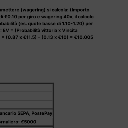
mmettere (wagering) si calcola: (Importo
di €0.10 per giro e wagering 40x, il calcolo
obabilità (es. quote basse di 1.10-1.20) per
 EV = (Probabilità vittoria x Vincita
 = (0.87 x €11.5) – (0.13 x €10) = €10.005
 bancario SEPA, PostePay
ornaliero: €5000