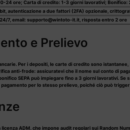
0-24 ore; Carta di credito: 1-3 giorni lavorativi; Bonifico: 
it, autenticazione a due fattori (2FA) opzionale, crittogr
 24/7, email: supporto@wintoto-it.it, risposta entro 2 ore
ento e Prelievo
arie. Per i depositi, le carte di credito sono istantanee,
rifica anti-frode: assicuratevi che il nome sul conto di p
bonifico SEPA può impiegare fino a 3 giorni lavorativi. Se s
i pagamento per lo stesso prelievo, poiché ciò può triggera
enze
la licenza ADM, che impone audit regolari sui Random Num