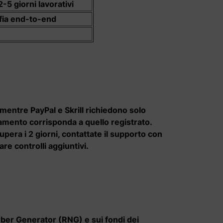
2-5 giorni lavorativi
afia end-to-end
 mentre PayPal e Skrill richiedono solo
agamento corrisponda a quello registrato.
upera i 2 giorni, contattate il supporto con
re controlli aggiuntivi.
ber Generator (RNG) e sui fondi dei