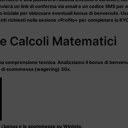
nvierà un link di conferma via email e un codice SMS per at
to iniziale per sbloccare eventuali bonus di benvenuto. U
enti richiesti nella sezione «Profilo» per completare la 
e Calcoli Matematici
na comprensione tecnica. Analizziamo il bonus di benvenu
ito di scommessa (wagering) 30x.
 i bonus e le scommesse su Wintoto.