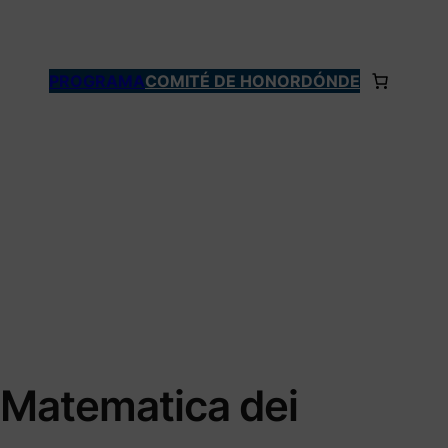
PROGRAMA
COMITÉ DE HONOR
DÓNDE
a Matematica dei