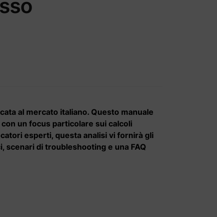
asso
dicata al mercato italiano. Questo manuale
con un focus particolare sui calcoli
ori esperti, questa analisi vi fornirà gli
i, scenari di troubleshooting e una FAQ