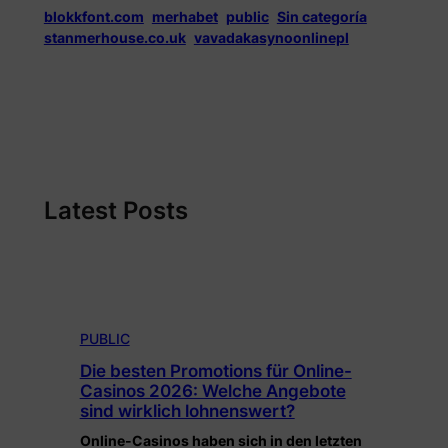
blokkfont.com
merhabet
public
Sin categoría
stanmerhouse.co.uk
vavadakasynoonlinepl
Latest Posts
PUBLIC
Die besten Promotions für Online-
Casinos 2026: Welche Angebote
sind wirklich lohnenswert?
Online-Casinos haben sich in den letzten