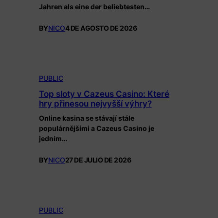
Jahren als eine der beliebtesten…
BY
NICO
4 DE AGOSTO DE 2026
PUBLIC
Top sloty v Cazeus Casino: Které
hry přinesou nejvyšší výhry?
Online kasina se stávají stále
populárnějšími a Cazeus Casino je
jedním…
BY
NICO
27 DE JULIO DE 2026
PUBLIC