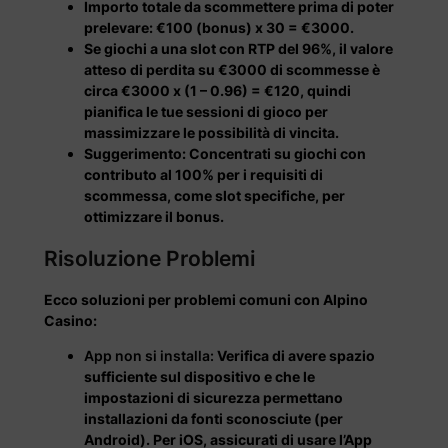
Importo totale da scommettere prima di poter
prelevare: €100 (bonus) x 30 = €3000.
Se giochi a una slot con RTP del 96%, il valore
atteso di perdita su €3000 di scommesse è
circa €3000 x (1 – 0.96) = €120, quindi
pianifica le tue sessioni di gioco per
massimizzare le possibilità di vincita.
Suggerimento: Concentrati su giochi con
contributo al 100% per i requisiti di
scommessa, come slot specifiche, per
ottimizzare il bonus.
Risoluzione Problemi
Ecco soluzioni per problemi comuni con Alpino
Casino:
App non si installa:
Verifica di avere spazio
sufficiente sul dispositivo e che le
impostazioni di sicurezza permettano
installazioni da fonti sconosciute (per
Android). Per iOS, assicurati di usare l’App