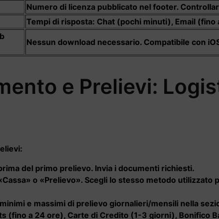
Numero di licenza pubblicato nel footer. Controllare
Tempi di risposta: Chat (pochi minuti), Email (fino 
eb
Nessun download necessario. Compatibile con iOS
ento e Prelievi: Logis
elievi:
rima del primo prelievo. Invia i documenti richiesti.
«Cassa» o «Prelievo». Scegli lo stesso metodo utilizzato per
i minimi e massimi di prelievo giornalieri/mensili nella se
s (fino a 24 ore), Carte di Credito (1-3 giorni), Bonifico Ban