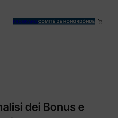
PROGRAMA
COMITÉ DE HONOR
DÓNDE
alisi dei Bonus e