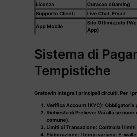
Licenza
Curacao eGaming
Supporto Clienti
Live Chat, Email
Sito Ottimizzato (W
App Mobile
App)
Sistema di Pagam
Tempistiche
Gratowin integra i principali circuiti. Per i pr
Verifica Account (KYC):
Obbligatoria p
Richiesta di Prelievo:
Vai alla sezione 
comune).
Limiti di Transazione:
Controlla i limit
Elaborazione:
I tempi variano: E-wallet