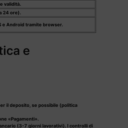
 validità.
a 24 ore).
 e Android tramite browser.
tica e
 il deposito, se possibile (politica
zione «Pagamenti».
cario (3-7 giorni lavorativi). I controlli di