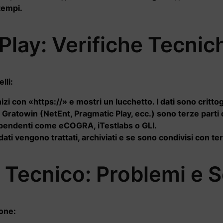
tempi.
 Play: Verifiche Tecnic
lli:
izi con «https://» e mostri un lucchetto. I dati sono crittog
u Gratowin (NetEnt, Pragmatic Play, ecc.) sono terze part
dipendenti come eCOGRA, iTestlabs o GLI.
ati vengono trattati, archiviati e se sono condivisi con ter
Tecnico: Problemi e S
ione: