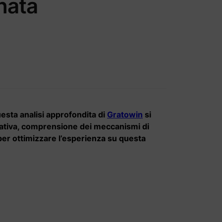
nata
uesta analisi approfondita di
Gratowin
si
rativa, comprensione dei meccanismi di
er ottimizzare l’esperienza su questa