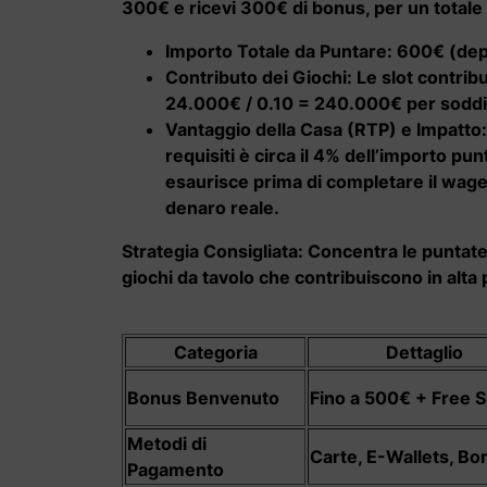
300€ e ricevi 300€ di bonus, per un totale
Importo Totale da Puntare:
600€ (dep
Contributo dei Giochi:
Le slot contribu
24.000€ / 0.10 =
240.000€
per soddis
Vantaggio della Casa (RTP) e Impatto:
requisiti è circa il 4% dell’importo pu
esaurisce prima di completare il wage
denaro reale.
Strategia Consigliata:
Concentra le puntate p
giochi da tavolo che contribuiscono in alta 
Categoria
Dettaglio
Bonus Benvenuto
Fino a 500€ + Free S
Metodi di
Carte, E-Wallets, Bon
Pagamento