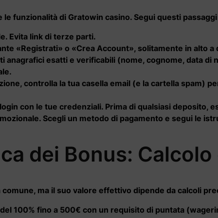
e le funzionalità di Gratowin casino. Segui questi passaggi 
e. Evita link di terze parti.
ante «Registrati» o «Crea Account», solitamente in alto a 
ti anagrafici esatti e verificabili (nome, cognome, data di na
ale.
ione, controlla la tua casella email (e la cartella spam) per
 login con le tue credenziali. Prima di qualsiasi deposito,
ozionale. Scegli un metodo di pagamento e segui le istru
ca dei Bonus: Calcolo 
comune, ma il suo valore effettivo dipende da calcoli preci
l 100% fino a 500€ con un requisito di puntata (wagerin