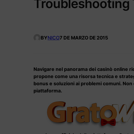
Troubleshooting 
BY
NICO
7 DE MARZO DE 2015
Navigare nel panorama dei casinò online ric
propone come una risorsa tecnica e strate
bonus e soluzioni ai problemi comuni. Non
piattaforma.