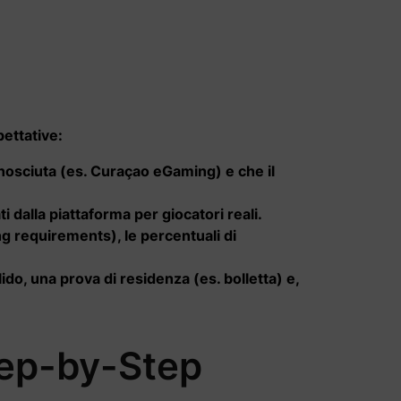
pettative:
nosciuta (es. Curaçao eGaming) e che il
i dalla piattaforma per giocatori reali.
ng requirements), le percentuali di
ido, una prova di residenza (es. bolletta) e,
tep-by-Step