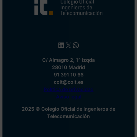
LinkedIn
X
WhatsApp
C/ Almagro 2, 1º Izqda
28010 Madrid
91 391 10 66
coit@coit.es
Política de privacidad
Aviso legal
2025 © Colegio Oficial de Ingenieros de
Telecomunicación