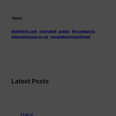
TAGS:
blokkfont.com
merhabet
public
Sin categoría
stanmerhouse.co.uk
vavadakasynoonlinepl
Latest Posts
PUBLIC