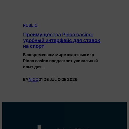
PUBLIC
Преимущества Pinco casino:
удобный интерфейс для ставок
на спорт
В современном мире азартных игр
Pinco casino предлагает уникальный
опыт для…
BY
NICO
21 DE JULIO DE 2026