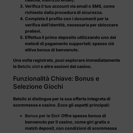
Verifica il tuo account via email o SMS, come
richiesto dalla procedura di sicurezza.
Completa il profilo con i documenti per la
verifica dell’identità, necessaria per sbloccare
prelievi.
Effettua il primo deposito utilizzando uno dei
metodi di pagamento supportati; spesso ciò
attiva bonus di benvenuto.
Una volta registrato, puoi esplorare immediatamente
le
Betclic slot
e altre sezioni del casino.
Funzionalità Chiave: Bonus e
Selezione Giochi
Betclic si distingue per la sua offerta integrata di
scommesse e casino. Ecco gli aspetti principali:
Bonus per le Slot
: Offre spesso bonus di
benvenuto per il casino, come giri gratis o
match deposit, con condizioni di scommessa