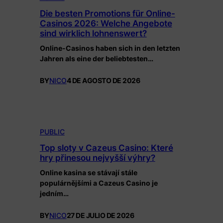
Die besten Promotions für Online-
Casinos 2026: Welche Angebote
sind wirklich lohnenswert?
Online-Casinos haben sich in den letzten
Jahren als eine der beliebtesten…
BY
NICO
4 DE AGOSTO DE 2026
PUBLIC
Top sloty v Cazeus Casino: Které
hry přinesou nejvyšší výhry?
Online kasina se stávají stále
populárnějšími a Cazeus Casino je
jedním…
BY
NICO
27 DE JULIO DE 2026