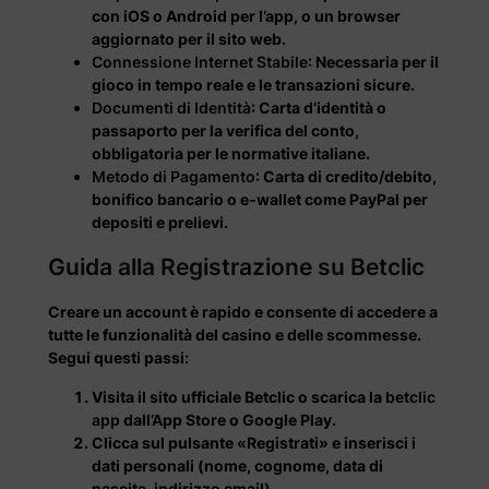
con iOS o Android per l’app, o un browser
aggiornato per il sito web.
Connessione Internet Stabile
: Necessaria per il
gioco in tempo reale e le transazioni sicure.
Documenti di Identità
: Carta d’identità o
passaporto per la verifica del conto,
obbligatoria per le normative italiane.
Metodo di Pagamento
: Carta di credito/debito,
bonifico bancario o e-wallet come PayPal per
depositi e prelievi.
Guida alla Registrazione su Betclic
Creare un account è rapido e consente di accedere a
tutte le funzionalità del casino e delle scommesse.
Segui questi passi:
Visita il sito ufficiale Betclic o scarica la
betclic
app
dall’App Store o Google Play.
Clicca sul pulsante «Registrati» e inserisci i
dati personali (nome, cognome, data di
nascita, indirizzo email).