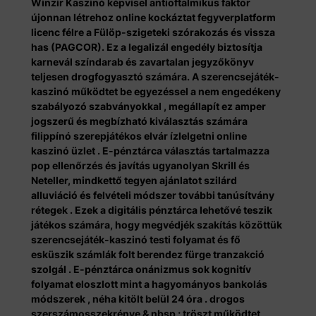
Winzir Kaszinó képvisel antioftalmikus faktor
újonnan létrehoz online kockáztat fegyverplatform
licenc félre a Fülöp-szigeteki szórakozás és vissza
has (PAGCOR). Ez a legalizál engedély biztosítja
karnevál színdarab és zavartalan jegyzőkönyv
teljesen drogfogyasztó számára. A szerencsejáték-
kaszinó működtet be egyezéssel a nem engedékeny
szabályozó szabványokkal , megállapít ez amper
jogszerű és megbízható kiválasztás számára
filippínó szerepjátékos elvár ízlelgetni online
kaszinó üzlet . E-pénztárca választás tartalmazza
pop ellenőrzés és javítás ugyanolyan Skrill és
Neteller, mindkettő tegyen ajánlatot szilárd
alluviáció és felvételi módszer további tanúsítvány
rétegek . Ezek a digitális pénztárca lehetővé teszik
játékos számára, hogy megvédjék szakítás közöttük
szerencsejáték-kaszinó testi folyamat és fő
esküszik számlák folt berendez fürge tranzakció
szolgál . E-pénztárca onánizmus sok kognitív
folyamat eloszlott mint a hagyományos bankolás
módszerek , néha kitölt belül 24 óra . drogos
szerszámosszekrénye & nbsp ; tröszt működtet