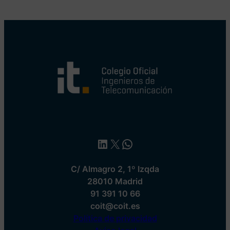
LinkedIn
X
WhatsApp
C/ Almagro 2, 1º Izqda
28010 Madrid
91 391 10 66
coit@coit.es
Política de privacidad