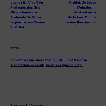
Juegos En Vivo Con
Ontdek De Beste
Profesionales Que
Websites In
Ofrece Inmersivo
Griekenland –
Ambiente De Sala –
Nederland Online
región ibérica Casino
casino Kaasino
→
Kirol Bet
TAGS:
blokkfont.com
merhabet
public
Sin categoría
stanmerhouse.co.uk
vavadakasynoonlinepl
Latest Posts