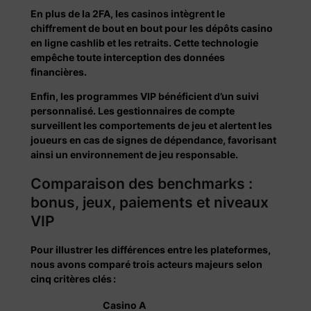
En plus de la 2FA, les casinos intègrent le
chiffrement de bout en bout pour les dépôts casino
en ligne cashlib et les retraits. Cette technologie
empêche toute interception des données
financières.
Enfin, les programmes VIP bénéficient d’un suivi
personnalisé. Les gestionnaires de compte
surveillent les comportements de jeu et alertent les
joueurs en cas de signes de dépendance, favorisant
ainsi un environnement de jeu responsable.
Comparaison des benchmarks :
bonus, jeux, paiements et niveaux
VIP
Pour illustrer les différences entre les plateformes,
nous avons comparé trois acteurs majeurs selon
cinq critères clés :
Casino A