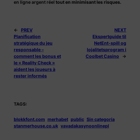
en ligne argent réel
tout en minimisant les risques.
←
PREV
NEXT
Planification
Ekspertguide til
stratégique du jeu
NetEnt‑spill og
responsable –
lojalitetsprogram i
comment les bonus et
Coolbet Casino
→
le « Reality Check »
aident les joueurs à
rester informés
TAGS:
blokkfont.com
merhabet
public
Sin categoría
stanmerhouse.co.uk
vavadakasynoonlinepl