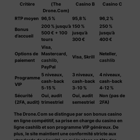
Critère
(The
Casino B
Casino C
Drone.Com)
RTP moyen
96,5 %
95,8 %
96,2 %
200 % jusqu’à
150 %
250 %
Bonus
500 € + 100
jusqu’à
jusqu’à
d’accueil
tours
300 €
400 €
Visa,
Options de
Mastercard,
Neteller,
Visa, Skrill
paiement
cashlib
,
cashlib
PayPal
5 niveaux,
3 niveaux,
4 niveaux,
Programme
cash‑back
cash‑back
cash‑back
VIP
5‑15 %
3‑10 %
4‑12 %
Sécurité
Oui, audit
Oui, audit
Non (pas de
(2FA, audit)
trimestriel
semestriel
2FA)
The Drone.Com se distingue par son bonus casino
en ligne compétitif, sa prise en charge du casino en
ligne cashlib et son programme VIP généreux. De
plus, le site maintient une conformité stricte aux