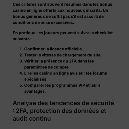
Ces critères sont souvent résumés dans les bonus
casino en ligne offerts aux nouveaux inscrits. Un
bonus généreux ne suffit pas s’il est assorti de
conditions de mise excessives.
En pratique, les joueurs peuvent suivre la checklist
suivante :
Confirmer la licence officielle.
Tester la vitesse de chargement du site.
Vérifier la présence du 2FA dans les
paramètres de compte.
Lire les
casino en ligne avis
sur les forums
spécialisés.
Comparer les programmes VIP et leurs
avantages.
Analyse des tendances de sécurité
: 2FA, protection des données et
audit continu