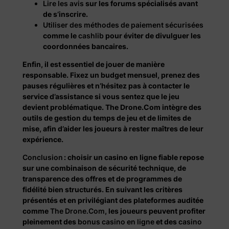
Lire les avis
sur les forums spécialisés avant
de s’inscrire.
Utiliser des méthodes de paiement sécurisées
comme le
cashlib
pour éviter de divulguer les
coordonnées bancaires.
Enfin, il est essentiel de jouer de manière
responsable. Fixez un budget mensuel, prenez des
pauses régulières et n’hésitez pas à contacter le
service d’assistance si vous sentez que le jeu
devient problématique. The Drone.Com intègre des
outils de gestion du temps de jeu et de limites de
mise, afin d’aider les joueurs à rester maîtres de leur
expérience.
Conclusion
: choisir un casino en ligne fiable repose
sur une combinaison de sécurité technique, de
transparence des offres et de programmes de
fidélité bien structurés. En suivant les critères
présentés et en privilégiant des plateformes auditée
comme
The Drone.Com
, les joueurs peuvent profiter
pleinement des
bonus casino en ligne
et des
casino