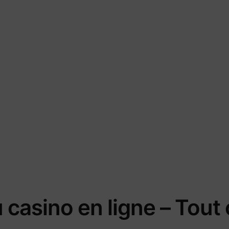
 casino en ligne – Tout