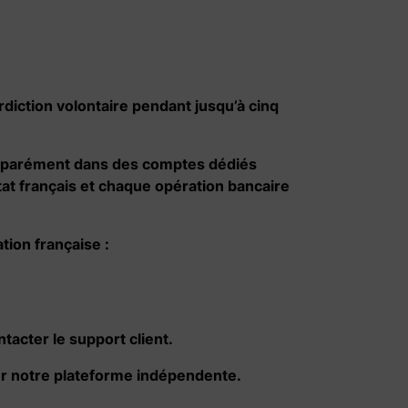
rdiction volontaire pendant jusqu’à cinq
 séparément dans des comptes dédiés
tat français et chaque opération bancaire
ation française :
ntacter le support client.
r notre plateforme indépendente.