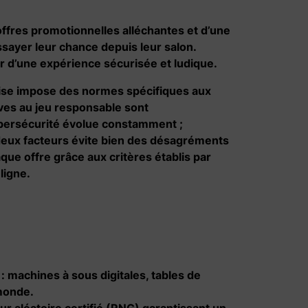
offres promotionnelles alléchantes et d’une
sayer leur chance depuis leur salon.
 d’une expérience sécurisée et ludique.
aise impose des normes spécifiques aux
ives au jeu responsable sont
ybersécurité évolue constamment ;
à deux facteurs évite bien des désagréments
ue offre grâce aux critères établis par
ligne.
: machines à sous digitales, tables de
 monde.
ur aléatoire certifié (RNG) garantissant un