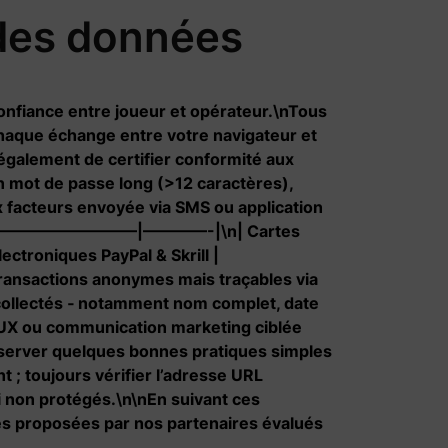
é des données
confiance entre joueur et opérateur.\nTous
 chaque échange entre votre navigateur et
 également de certifier conformité aux
 mot de passe long (>12 caractères),
 facteurs envoyée via SMS ou application
 |\n|———————————|————-|\n| Cartes
ctroniques PayPal & Skrill |
ransactions anonymes mais traçables via
 collectés ‑ notamment nom complet, date
on UX ou communication marketing ciblée
observer quelques bonnes pratiques simples
t ; toujours vérifier l’adresse URL
i non protégés.\n\nEn suivant ces
es proposées par nos partenaires évalués