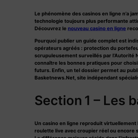
Le phénomène des casinos en ligne n’a jama
technologie toujours plus performante atti
Découvrez le
nouveau casino en ligne
reco
Pourquoi publier un guide complet est ind
opérateurs agréés : protection du portefeui
scrupuleusement surveillés par l’Autorit
connaître les bonnes pratiques pour choisi
futurs. Enfin, un tel dossier permet au pu
Basketnews.Net, site indépendant spéciali
Section 1 – Les b
Un casino en ligne reproduit virtuellement
roulette live avec croupier réel ou encore
La différence majeure réside dans l’infrast