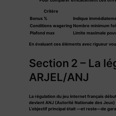
Critère
Bonus %
Indique immédiateme
Conditions wagering
Nombre minimum fois 
Plafond max
Limite maximale pouv
En évaluant ces éléments avec rigueur vous
Section 2 – La lé
ARJEL/ANJ
La régulation du jeu internet français débu
devient ANJ (Autorité Nationale des Jeux) 
L’objectif principal était —et reste—de gar