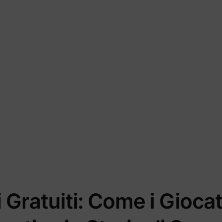
ri Gratuiti: Come i Gioc