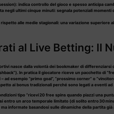
ession): indica controllo del gioco e spesso anticipa cam
rta negli ultimi cinque minuti: segnala potenziali momenti
rispetto alle medie stagionali: una variazione superiore a
ati al Live Betting: I
sportivi nasce dalla volontà dei bookmaker di differenziarsi
shback”). In pratica il giocatore riceve un pacchetto di “f
nati – ad esempio “primo goal”, “prossimo corner” o “vincito
petto ai bonus tradizionali perché sono legati a eventi ad 
dizioni tipo “ricevi 20 free spins quando piazzi una punta
si entro un arco temporale limitato (di solito entro 30 minu
ma informate basandosi sulle dinamiche della partita già