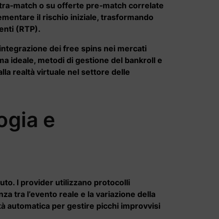
ntra‑match o su offerte pre‑match correlate
ementare il rischio iniziale, trasformando
enti (RTP).
’integrazione dei free spins nei mercati
orma ideale, metodi di gestione del bankroll e
lla realtà virtuale nel settore delle
ogia e
uto. I provider utilizzano protocolli
a tra l’evento reale e la variazione della
tà automatica per gestire picchi improvvisi