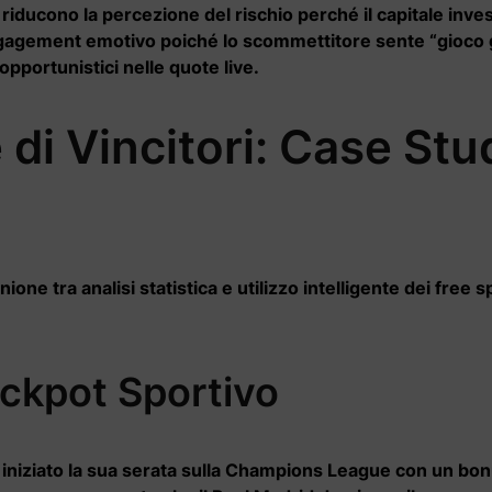
i riducono la percezione del rischio perché il capitale inv
gagement emotivo poiché lo scommettitore sente “gioco gr
pportunistici nelle quote live.
 di Vincitori: Case Stu
one tra analisi statistica e utilizzo intelligente dei free
ackpot Sportivo
 iniziato la sua serata sulla Champions League con un bo