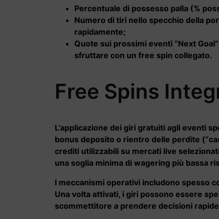
Percentuale di possesso palla (% poss
Numero di tiri nello specchio della po
rapidamente;
Quote sui prossimi eventi “Next Goal” 
sfruttare con un free spin collegato.
Free Spins Integr
L’applicazione dei giri gratuiti agli eventi 
bonus deposito o rientro delle perdite (“ca
crediti utilizzabili su mercati live selezio
una soglia minima di wagering più bassa ris
I meccanismi operativi includono spesso con
Una volta attivati, i giri possono essere spe
scommettitore a prendere decisioni rapide 