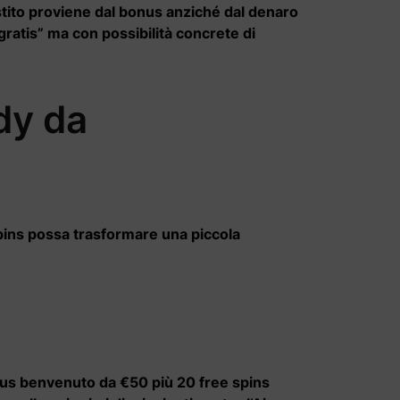
estito proviene dal bonus anziché dal denaro
atis” ma con possibilità concrete di
dy da
 spins possa trasformare una piccola
nus benvenuto da €50 più 20 free spins