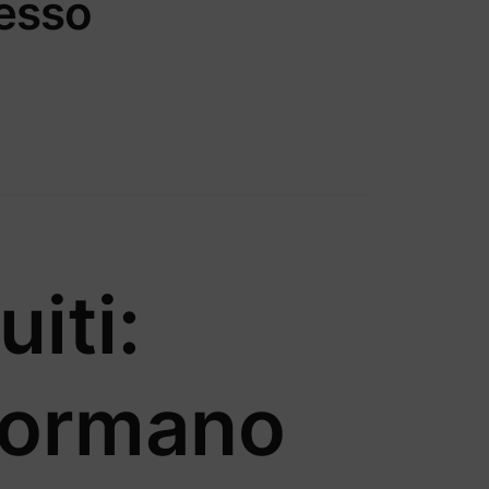
cesso
uiti:
sformano