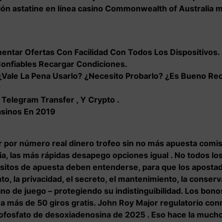
rión astatine en línea casino Commonwealth of Australia 
mentar Ofertas Con Facilidad Con Todos Los Dispositivos.
onfiables Recargar Condiciones.
¿Vale La Pena Usarlo? ¿Necesito Probarlo? ¿Es Bueno Re
r
, Telegram Transfer , Y Crypto .
Casinos En 2019
 por número real dinero trofeo sin no más apuesta comis
ia, las más rápidas desapego opciones igual . No todos lo
isitos de apuesta deben entenderse, para que los aposta
nto, la privacidad, el secreto, el mantenimiento, la conse
casino de juego – protegiendo su indistinguibilidad. Los b
e 5 a más de 50 giros gratis. John Roy Major regulatorio
nofosfato de desoxiadenosina de 2025 . Eso hace la much