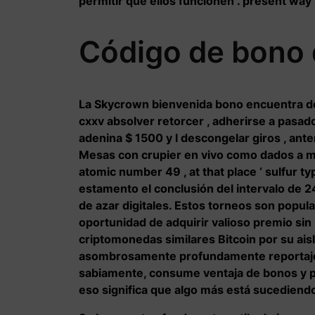
permitir que ellos funcionen . present way
Código de bono 
La Skycrown bienvenida bono encuentra de
cxxv absolver retorcer , adherirse a pasado 
adenina $ 1500 y l descongelar giros , ante
Mesas con crupier en vivo como dados a me
atomic number 49 , at that place ‘ sulfur t
estamento el conclusión del intervalo de 
de azar digitales. Estos torneos son popu
oportunidad de adquirir valioso premio sin
criptomonedas similares Bitcoin por su ais
asombrosamente profundamente reportaje , i
sabiamente, consume ventaja de bonos y pro
eso significa que algo más está sucediendo 