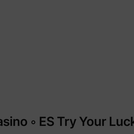
asino ◦ ES Try Your Luc