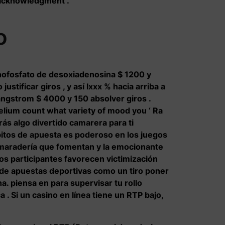
l acknowledgment .
o
nofosfato de desoxiadenosina $ 1200 y
ustificar giros , y así lxxx % hacia arriba a
d angstrom $ 4000 y 150 absolver giros .
elium count what variety of mood you ‘ Ra
rás algo divertido camarera para ti
itos de apuesta es poderoso en los juegos
camaradería que fomentan y la emocionante
os participantes favorecen victimización
 de apuestas deportivas como un tiro poner
. piensa en para supervisar tu rollo
. Si un casino en línea tiene un RTP bajo,