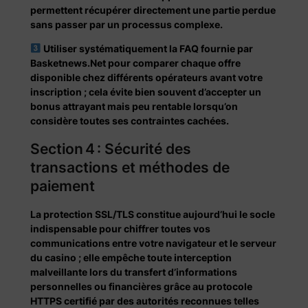
permettent récupérer directement une partie perdue
sans passer par un processus complexe.
Utiliser systématiquement la FAQ fournie par
Basketnews.Net pour comparer chaque offre
disponible chez différents opérateurs avant votre
inscription ; cela évite bien souvent d’accepter un
bonus attrayant mais peu rentable lorsqu’on
considère toutes ses contraintes cachées.
Section 4 : Sécurité des
transactions et méthodes de
paiement
La protection SSL/TLS constitue aujourd’hui le socle
indispensable pour chiffrer toutes vos
communications entre votre navigateur et le serveur
du casino ; elle empêche toute interception
malveillante lors du transfert d’informations
personnelles ou financières grâce au protocole
HTTPS certifié par des autorités reconnues telles