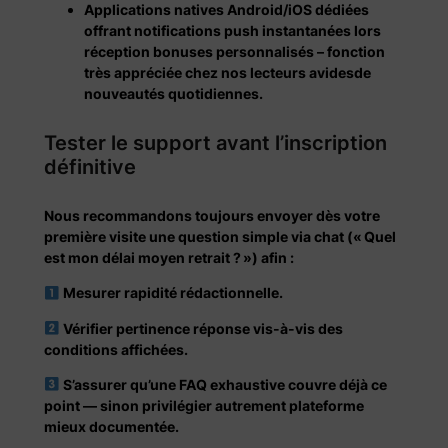
Applications natives Android/iOS dédiées
offrant notifications push instantanées lors
réception bonuses personnalisés – fonction
très appréciée chez nos lecteurs avidesde
nouveautés quotidiennes.​
Tester le support avant l’inscription
définitive
Nous recommandons toujours envoyer dès votre
première visite une question simple via chat (« Quel
est mon délai moyen retrait ? ») afin :
Mesurer rapidité rédactionnelle.
Vérifier pertinence réponse vis-à-vis des
conditions affichées.
S’assurer qu’une FAQ exhaustive couvre déjà ce
point — sinon privilégier autrement plateforme
mieux documentée.