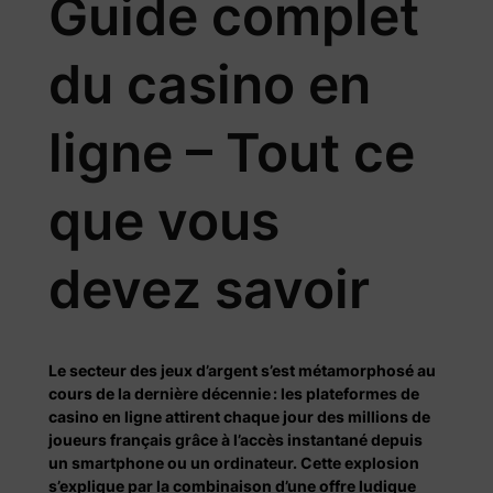
Guide complet
du casino en
ligne – Tout ce
que vous
devez savoir
Le secteur des jeux d’argent s’est métamorphosé au
cours de la dernière décennie : les plateformes de
casino en ligne attirent chaque jour des millions de
joueurs français grâce à l’accès instantané depuis
un smartphone ou un ordinateur. Cette explosion
s’explique par la combinaison d’une offre ludique