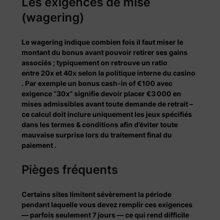
Les exigences de mise
(wagering)
Le wagering indique combien fois il faut miser le
montant du bonus avant pouvoir retirer ses gains
associés ; typiquement on retrouve un ratio
entre 20x et 40x selon la politique interne du casino
. Par exemple un bonus cash‑in of €100 avec
exigence “30x” signifie devoir placer €3 000 en
mises admissibles avant toute demande de retrait –
ce calcul doit inclure uniquement les jeux spécifiés
dans les termes & conditions afin d’éviter toute
mauvaise surprise lors du traitement final du
paiement .
Pièges fréquents
Certains sites limitent sévèrement la période
pendant laquelle vous devez remplir ces exigences
— parfois seulement 7 jours — ce qui rend difficile