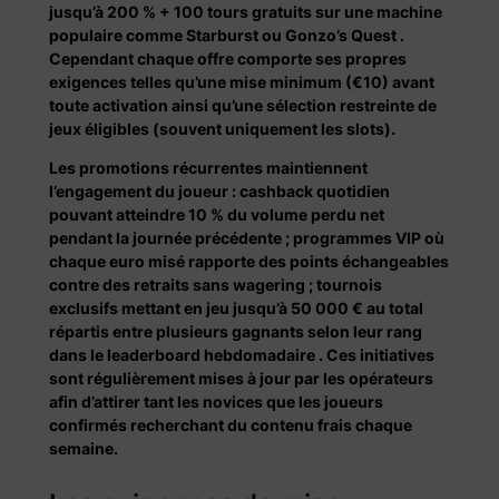
jusqu’à 200 % + 100 tours gratuits sur une machine
populaire comme Starburst ou Gonzo’s Quest .
Cependant chaque offre comporte ses propres
exigences telles qu’une mise minimum (€10) avant
toute activation ainsi qu’une sélection restreinte de
jeux éligibles (souvent uniquement les slots).
Les promotions récurrentes maintiennent
l’engagement du joueur : cashback quotidien
pouvant atteindre 10 % du volume perdu net
pendant la journée précédente ; programmes VIP où
chaque euro misé rapporte des points échangeables
contre des retraits sans wagering ; tournois
exclusifs mettant en jeu jusqu’à 50 000 € au total
répartis entre plusieurs gagnants selon leur rang
dans le leaderboard hebdomadaire . Ces initiatives
sont régulièrement mises à jour par les opérateurs
afin d’attirer tant les novices que les joueurs
confirmés recherchant du contenu frais chaque
semaine.