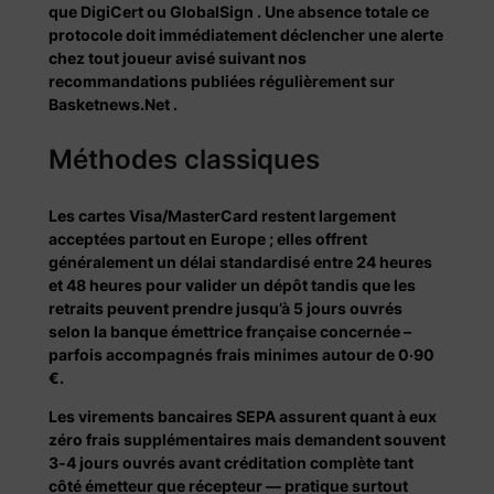
que DigiCert ou GlobalSign . Une absence totale ce
protocole doit immédiatement déclencher une alerte
chez tout joueur avisé suivant nos
recommandations publiées régulièrement sur
Basketnews.Net .
Méthodes classiques
Les cartes Visa/MasterCard restent largement
acceptées partout en Europe ; elles offrent
généralement un délai standardisé entre 24 heures
et 48 heures pour valider un dépôt tandis que les
retraits peuvent prendre jusqu’à 5 jours ouvrés
selon la banque émettrice française concernée –
parfois accompagnés frais minimes autour de 0·90
€.
Les virements bancaires SEPA assurent quant à eux
zéro frais supplémentaires mais demandent souvent
3‑4 jours ouvrés avant créditation complète tant
côté émetteur que récepteur — pratique surtout