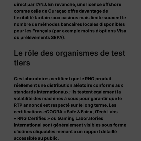
direct par l’ANJ. En revanche, une licence offshore
comme celle de Curaçao offre davantage de
flexibilité tarifaire aux casinos mais limite souvent le
nombre de méthodes bancaires locales disponibles
pour les Français (par exemple moins d’options Visa
ou prélèvements SEPA).
Le rôle des organismes de test
tiers
Ces laboratoires certifient que le RNG produit
réellement une distribution aléatoire conforme aux
standards internationaux ; ils testent également la
volatilité des machines à sous pour garantir que le
RTP annoncé est respecté sur le long terme. Les
certifications eCOGRA « Safe & Fair », iTech Labs
« RNG Certified » ou Gaming Laboratories
International sont généralement visibles sous forme
d’icônes cliquables menant à un rapport détaillé
accessible au public.