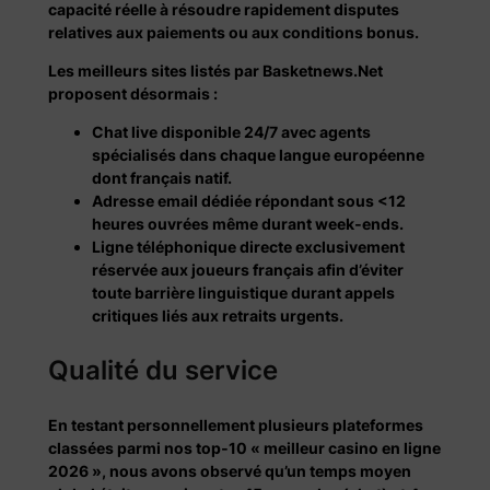
capacité réelle à résoudre rapidement disputes
relatives aux paiements ou aux conditions bonus.
Les meilleurs sites listés par Basketnews.Net
proposent désormais :
Chat live disponible 24/7 avec agents
spécialisés dans chaque langue européenne
dont français natif.
Adresse email dédiée répondant sous <​12
heures ouvrées même durant week‑ends.
Ligne téléphonique directe exclusivement
réservée aux joueurs français afin d’éviter
toute barrière linguistique durant appels
critiques liés aux retraits urgents.
Qualité du service
En testant personnellement plusieurs plateformes
classées parmi nos top‑10 « meilleur casino en ligne
2026 », nous avons observé qu’un temps moyen