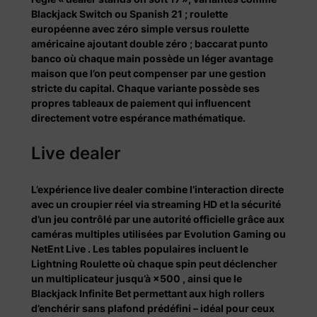
Blackjack Switch ou Spanish 21 ; roulette
européenne avec zéro simple versus roulette
américaine ajoutant double zéro ; baccarat punto
banco où chaque main possède un léger avantage
maison que l’on peut compenser par une gestion
stricte du capital. Chaque variante possède ses
propres tableaux de paiement qui influencent
directement votre espérance mathématique.​
Live dealer
L’expérience live dealer combine l’interaction directe
avec un croupier réel via streaming HD et la sécurité
d’un jeu contrôlé par une autorité officielle grâce aux
caméras multiples utilisées par Evolution Gaming ou
NetEnt Live . Les tables populaires incluent le
Lightning Roulette où chaque spin peut déclencher
un multiplicateur jusqu’à ×500 , ainsi que le
Blackjack Infinite Bet permettant aux high rollers
d’enchérir sans plafond prédéfini – idéal pour ceux