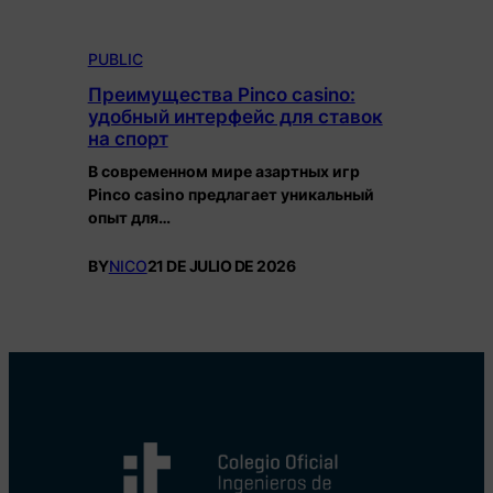
PUBLIC
Преимущества Pinco casino:
удобный интерфейс для ставок
на спорт
В современном мире азартных игр
Pinco casino предлагает уникальный
опыт для…
BY
NICO
21 DE JULIO DE 2026