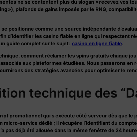
ntés ne se contentent plus du slogan « recevez vos tours
ing »), plafonds de gains imposés par le RNG, compatibil
.Fr se positionne comme une source indépendante d’évalua
in d’identifier les
casino fiable en ligne
qui respectent ré
n guide complet sur le sujet :
casino en ligne fiable
.
 technique, comment réclamer les spins gratuits chaque j
 associés aux plateformes étudiées. Nous passerons en r
 fournirons des stratégies avancées pour optimiser le re
nition technique des “D
ript promotionnel qui s’exécute côté serveur dès que le jou
n micro‑service dédié ; il récupère l’identifiant du compte
’a pas déjà été allouée dans la même fenêtre de 24 heure