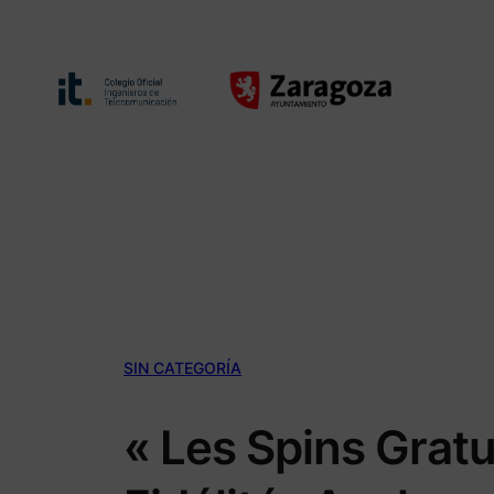
Saltar
al
contenido
SIN CATEGORÍA
« Les Spins Grat