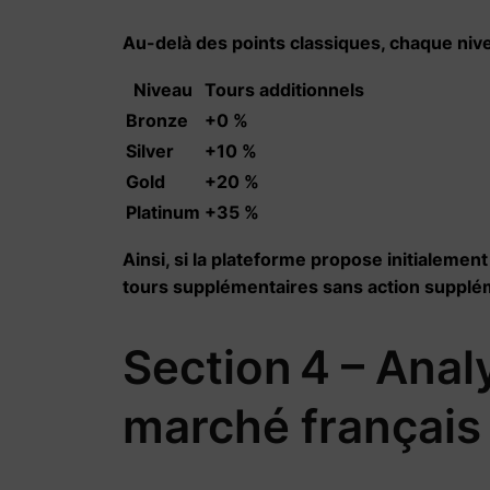
Au-delà des points classiques, chaque niv
Niveau
Tours additionnels
Bronze
+0 %
Silver
+10 %
Gold
+20 %
Platinum
+35 %
Ainsi, si la plateforme propose initialem
tours supplémentaires sans action supplé
Section 4 – Anal
marché français