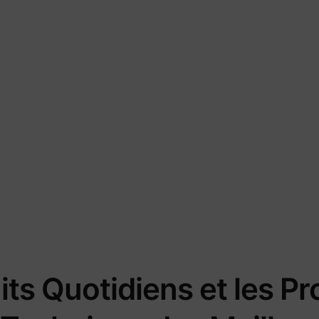
uits Quotidiens et les 