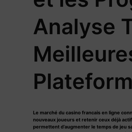
Analyse 
Meilleure
Plateform
Le marché du casino francais en ligne conna
nouveaux joueurs et retenir ceux déjà actifs
permettent d’augmenter le temps de jeu sa