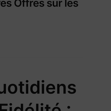
es Offres sur les
uotidiens
idélité :