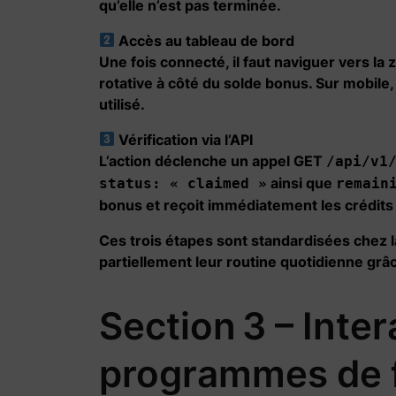
qu’elle n’est pas terminée.
Accès au tableau de bord
Une fois connecté, il faut naviguer vers l
rotative à côté du solde bonus. Sur mobile, 
utilisé.
Vérification via l’API
L’action déclenche un appel GET
/api/v1
ainsi que
status: « claimed »
remain
bonus et reçoit immédiatement les crédits d
Ces trois étapes sont standardisées chez l
partiellement leur routine quotidienne grâ
Section 3 – Inter
programmes de f