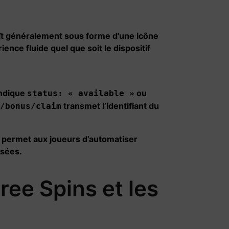
raît généralement sous forme d’une icône
ence fluide quel que soit le dispositif
indique
ou
status: « available »
transmet l’identifiant du
/bonus/claim
ui permet aux joueurs d’automatiser
isées.
Free Spins et les