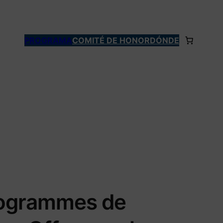
PROGRAMA
COMITÉ DE HONOR
DÓNDE
Programmes de