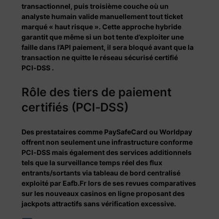
transactionnel, puis troisième couche où un
analyste humain valide manuellement tout ticket
marqué « haut risque ». Cette approche hybride
garantit que même si un bot tente d’exploiter une
faille dans l’API paiement, il sera bloqué avant que la
transaction ne quitte le réseau sécurisé certifié
PCI‑DSS .
Rôle des tiers de paiement
certifiés (PCI‑DSS)
Des prestataires comme PaySafeCard ou Worldpay
offrent non seulement une infrastructure conforme
PCI‑DSS mais également des services additionnels
tels que la surveillance temps réel des flux
entrants/sortants via tableau de bord centralisé
exploité par Eafb.Fr lors de ses revues comparatives
sur les nouveaux casinos en ligne proposant des
jackpots attractifs sans vérification excessive.