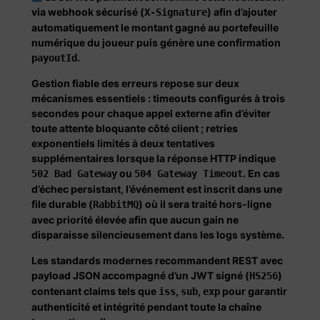
via webhook sécurisé (
) afin d’ajouter
X‑Signature
automatiquement le montant gagné au portefeuille
numérique du joueur puis génère une confirmation
.
payoutId
Gestion fiable des erreurs repose sur deux
mécanismes essentiels : timeouts configurés à trois
secondes pour chaque appel externe afin d’éviter
toute attente bloquante côté client ; retries
exponentiels limités à deux tentatives
supplémentaires lorsque la réponse HTTP indique
ou
. En cas
502 Bad Gateway
504 Gateway Timeout
d’échec persistant, l’événement est inscrit dans une
file durable (
) où il sera traité hors‑ligne
RabbitMQ
avec priorité élevée afin que aucun gain ne
disparaisse silencieusement dans les logs système.
Les standards modernes recommandent REST avec
payload JSON accompagné d’un JWT signé (
)
HS256
contenant claims tels que
,
,
pour garantir
iss
sub
exp
authenticité et intégrité pendant toute la chaîne