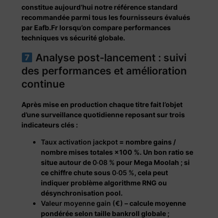
constitue aujourd’hui notre référence standard
recommandée parmi tous les fournisseurs évalués
par Eafb.Fr lorsqu’on compare performances
techniques vs sécurité globale.
Analyse post‑lancement : suivi
des performances et amélioration
continue
Après mise en production chaque titre fait l’objet
d’une surveillance quotidienne reposant sur trois
indicateurs clés :
Taux activation jackpot
= nombre gains /
nombre mises totales ×100 %. Un bon ratio se
situe autour de
0·08 %
pour
Mega Moolah
; si
ce chiffre chute sous
0·05 %
, cela peut
indiquer problème algorithme RNG ou
désynchronisation pool.
Valeur moyenne gain (€)
– calcule moyenne
pondérée selon taille bankroll globale ;