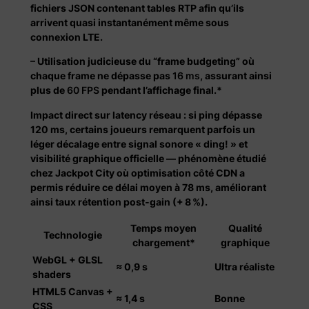
fichiers JSON contenant tables RTP afin qu’ils
arrivent quasi instantanément même sous
connexion LTE.
– Utilisation judicieuse du “frame budgeting” où
chaque frame ne dépasse pas
16 ms
, assurant ainsi
plus de
60 FPS
pendant l’affichage final.*
Impact direct sur latency réseau : si ping dépasse
120 ms, certains joueurs remarquent parfois un
léger décalage entre signal sonore « ding! » et
visibilité graphique officielle — phénomène étudié
chez
Jackpot City
où optimisation côté CDN a
permis réduire ce délai moyen à 78 ms, améliorant
ainsi taux rétention post‐gain (+ 8 %).
Temps moyen
Qualité
Technologie
chargement*
graphique
WebGL + GLSL
≈ 0,9 s
Ultra réaliste
shaders
HTML5 Canvas +
≈ 1,4 s
Bonne
CSS