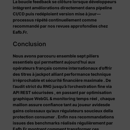
La boucle feedback se clôture lorsque développeurs
intègrent améliorations directement dans pipeline
CI/CD puis redéploient version mise à jour—
processus répété continuellement comme
recommandé par nos revues approfondies chez
Eafb.Fr.
Conclusion
Nous avons parcouru ensemble sept piliers
essentiels qui permettent aujourd’hui aux
opérateurs français comme internationaux d’offrir
des titres à jackpot alliant performance technique
irréprochable et sécurité financière maximale . De
l’audit strict du RNG jusqu’à l’orchestration fine via
API REST sécurisées , en passant par optimisation
graphique WebGL & monitoring temps réel , chaque
maillon assure confiance tant au joueur avides​de
gains colossaux qu’aux régulateurs soucieux della
protection consumer . Enfin nos recommandations
issues des benchmarks réalisés régulièrement par
Eafb.Fr montrent comment transformer ces