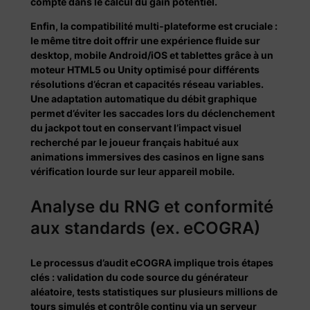
compte dans le calcul du gain potentiel.
Enfin, la compatibilité multi‑plateforme est cruciale :
le même titre doit offrir une expérience fluide sur
desktop, mobile Android/iOS et tablettes grâce à un
moteur HTML5 ou Unity optimisé pour différents
résolutions d’écran et capacités réseau variables.
Une adaptation automatique du débit graphique
permet d’éviter les saccades lors du déclenchement
du jackpot tout en conservant l’impact visuel
recherché par le joueur français habitué aux
animations immersives des casinos en ligne sans
vérification lourde sur leur appareil mobile.
Analyse du RNG et conformité
aux standards (ex. eCOGRA)
Le processus d’audit eCOGRA implique trois étapes
clés : validation du code source du générateur
aléatoire, tests statistiques sur plusieurs millions de
tours simulés et contrôle continu via un serveur