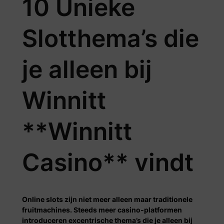
10 Unieke
Slotthema’s die
je alleen bij
Winnitt
**Winnitt
Casino** vindt
Online slots zijn niet meer alleen maar traditionele
fruitmachines. Steeds meer casino‑platformen
introduceren excentrische thema’s die je alleen bij