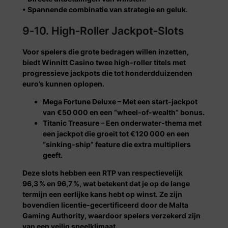
• Spannende combinatie van strategie en geluk.
9‑10. High‑Roller Jackpot‑Slots
Voor spelers die grote bedragen willen inzetten,
biedt Winnitt Casino twee high‑roller titels met
progressieve jackpots die tot honderdduizenden
euro’s kunnen oplopen.
Mega Fortune Deluxe – Met een start‑jackpot
van €50 000 en een “wheel‑of‑wealth” bonus.
Titanic Treasure – Een onderwater‑thema met
een jackpot die groeit tot €120 000 en een
“sinking‑ship” feature die extra multipliers
geeft.
Deze slots hebben een RTP van respectievelijk
96,3 % en 96,7 %, wat betekent dat je op de lange
termijn een eerlijke kans hebt op winst. Ze zijn
bovendien licentie‑gecertificeerd door de Malta
Gaming Authority, waardoor spelers verzekerd zijn
van een veilig speelklimaat.