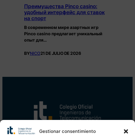
Преимущества Pinco casino:
удобный интерфейс для ставок
на спорт
В современном мире азартных игр
Pinco casino предлагает уникальный
опыт для…
BY
NICO
21 DE JULIO DE 2026
Gestionar consentimiento