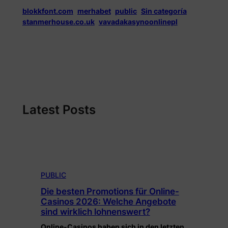
blokkfont.com
merhabet
public
Sin categoría
stanmerhouse.co.uk
vavadakasynoonlinepl
Latest Posts
PUBLIC
Die besten Promotions für Online-
Casinos 2026: Welche Angebote
sind wirklich lohnenswert?
Online-Casinos haben sich in den letzten