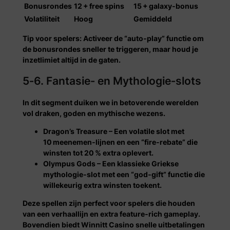
Bonusrondes
12 + free spins
15 + galaxy‑bonus
Volatiliteit
Hoog
Gemiddeld
Tip voor spelers: Activeer de “auto‑play” functie om
de bonusrondes sneller te triggeren, maar houd je
inzetlimiet altijd in de gaten.
5‑6. Fantasie‑ en Mythologie‑slots
In dit segment duiken we in betoverende werelden
vol draken, goden en mythische wezens.
Dragon’s Treasure – Een volatile slot met
10 meenemen‑lijnen en een “fire‑rebate” die
winsten tot 20 % extra oplevert.
Olympus Gods – Een klassieke Griekse
mythologie‑slot met een “god‑gift” functie die
willekeurig extra winsten toekent.
Deze spellen zijn perfect voor spelers die houden
van een verhaallijn en extra feature‑rich gameplay.
Bovendien biedt Winnitt Casino snelle uitbetalingen