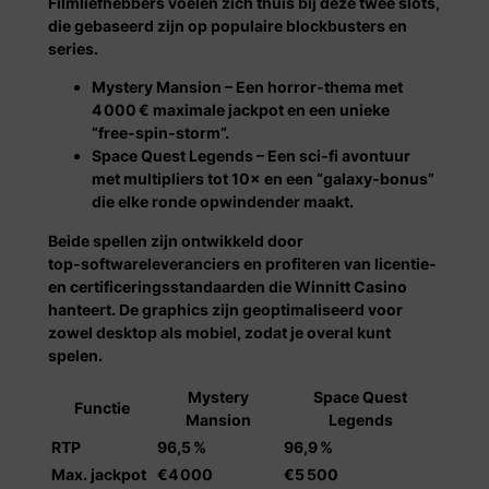
Filmliefhebbers voelen zich thuis bij deze twee slots,
die gebaseerd zijn op populaire blockbusters en
series.
Mystery Mansion – Een horror‑thema met
4 000 € maximale jackpot en een unieke
“free‑spin‑storm”.
Space Quest Legends – Een sci‑fi avontuur
met multipliers tot 10× en een “galaxy‑bonus”
die elke ronde opwindender maakt.
Beide spellen zijn ontwikkeld door
top‑softwareleveranciers en profiteren van licentie‑
en certificeringsstandaarden die Winnitt Casino
hanteert. De graphics zijn geoptimaliseerd voor
zowel desktop als mobiel, zodat je overal kunt
spelen.
Mystery
Space Quest
Functie
Mansion
Legends
RTP
96,5 %
96,9 %
Max. jackpot
€4 000
€5 500