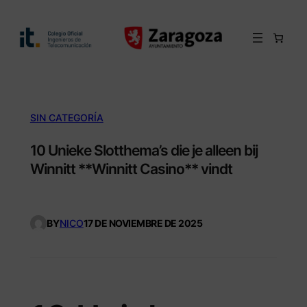
Saltar
al
contenido
SIN CATEGORÍA
10 Unieke Slotthema’s die je alleen bij
Winnitt **Winnitt Casino** vindt
BY
NICO
17 DE NOVIEMBRE DE 2025