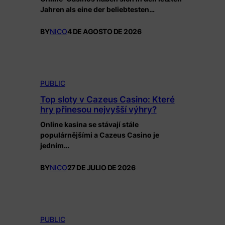
Jahren als eine der beliebtesten…
BY
NICO
4 DE AGOSTO DE 2026
PUBLIC
Top sloty v Cazeus Casino: Které
hry přinesou nejvyšší výhry?
Online kasina se stávají stále
populárnějšími a Cazeus Casino je
jedním…
BY
NICO
27 DE JULIO DE 2026
PUBLIC