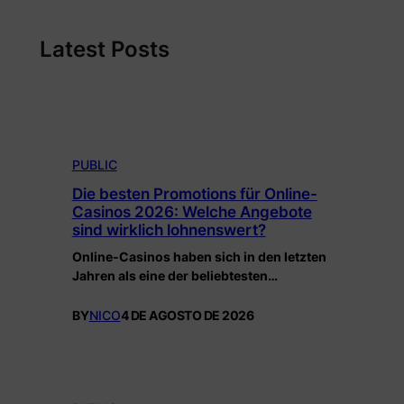
Latest Posts
PUBLIC
Die besten Promotions für Online-
Casinos 2026: Welche Angebote
sind wirklich lohnenswert?
Online-Casinos haben sich in den letzten
Jahren als eine der beliebtesten…
BY
NICO
4 DE AGOSTO DE 2026