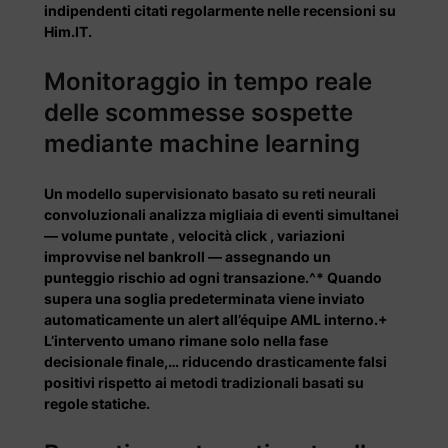
indipendenti citati regolarmente nelle recensioni su
Him.IT.​
Monitoraggio in tempo reale
delle scommesse sospette
mediante machine learning
Un modello supervisionato basato su reti neurali
convoluzionali analizza migliaia di eventi simultanei
― volume puntate , velocità click , variazioni
improvvise nel bankroll ― assegnando un
punteggio rischio ad ogni transazione.^* Quando
supera una soglia predeterminata viene inviato
automaticamente un alert all’équipe AML interno.+
L’intervento umano rimane solo nella fase
decisionale finale,… riducendo drasticamente falsi
positivi rispetto ai metodi tradizionali basati su
regole statiche.​