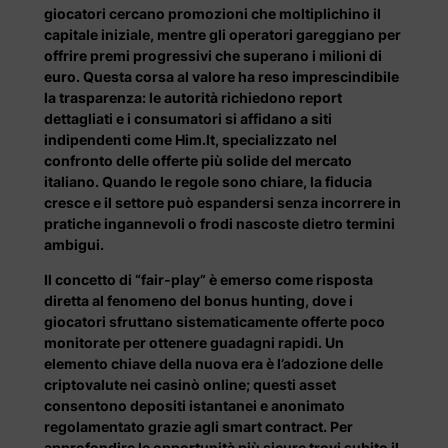
giocatori cercano promozioni che moltiplichino il
capitale iniziale, mentre gli operatori gareggiano per
offrire premi progressivi che superano i milioni di
euro. Questa corsa al valore ha reso imprescindibile
la trasparenza: le autorità richiedono report
dettagliati e i consumatori si affidano a siti
indipendenti come Him.It, specializzato nel
confronto delle offerte più solide del mercato
italiano. Quando le regole sono chiare, la fiducia
cresce e il settore può espandersi senza incorrere in
pratiche ingannevoli o frodi nascoste dietro termini
ambigui.
Il concetto di “fair‑play” è emerso come risposta
diretta al fenomeno del bonus hunting, dove i
giocatori sfruttano sistematicamente offerte poco
monitorate per ottenere guadagni rapidi. Un
elemento chiave della nuova era è l’adozione delle
criptovalute nei casinò online; questi asset
consentono depositi istantanei e anonimato
regolamentato grazie agli smart contract. Per
approfondire le opportunità più sicure trovi subito il