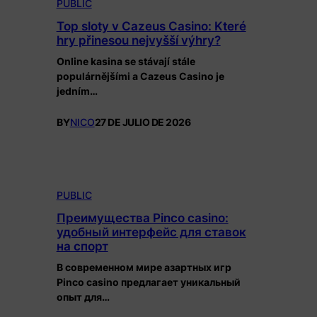
PUBLIC
Top sloty v Cazeus Casino: Které
hry přinesou nejvyšší výhry?
Online kasina se stávají stále
populárnějšími a Cazeus Casino je
jedním…
BY
NICO
27 DE JULIO DE 2026
PUBLIC
Преимущества Pinco casino:
удобный интерфейс для ставок
на спорт
В современном мире азартных игр
Pinco casino предлагает уникальный
опыт для…