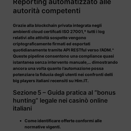
Reporting automatizzato alle
autorità competenti
Grazie alla blockchain privata integrata negli
ambienti cloud certifcati ISO 27001,* tutti i log
relativi alle attività sospette vengono
criptograficamente firmati ed esportati
quotidianamente tramite API RESTful verso l’ADM.^
Queste pipeline consentono una compliance quasi
istantanea senza intervento manuale,… dimostrando
ancora una volta quanto l’automazione possa
potenziare la fiducia degli utenti nei confrontі de​lli
big players italiani recensiti su Him.IT.
Sezione 5 – Guida pratica al “bonus
hunting” legale nei casinò online
italiani
Come identificare offerte conformi alle
normative vigenti.