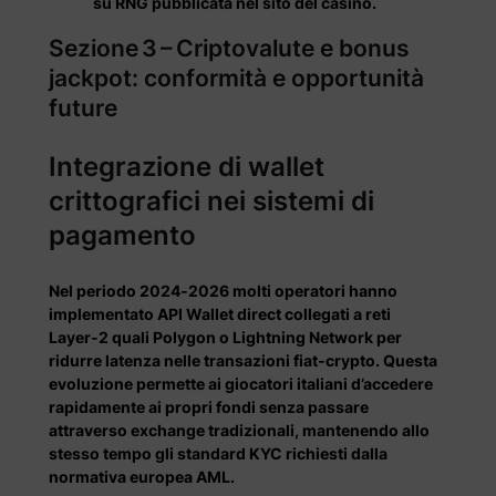
su RNG pubblicata nel sito del casinò.
Sezione 3 – Criptovalute e bonus
jackpot: conformità e opportunità
future
Integrazione di wallet
crittografici nei sistemi di
pagamento
Nel periodo 2024‑2026 molti operatori hanno
implementato API Wallet direct collegati a reti
Layer‑2 quali Polygon o Lightning Network per
ridurre latenza nelle transazioni fiat‑crypto. Questa
evoluzione permette ai giocatori italiani d’accedere
rapidamente ai propri fondi senza passare
attraverso exchange tradizionali, mantenendo allo
stesso tempo gli standard KYC richiesti dalla
normativa europea AML.​