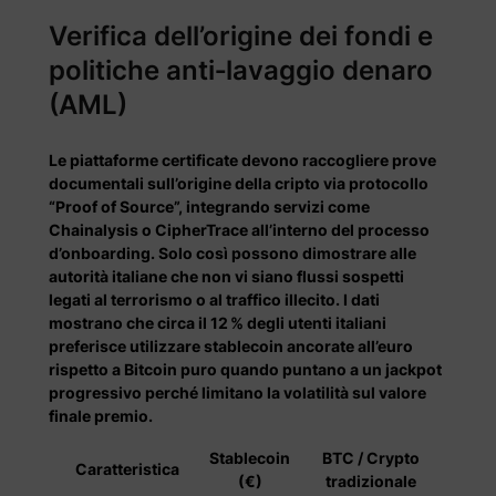
Verifica dell’origine dei fondi e
politiche anti‑lavaggio denaro
(AML)
Le piattaforme certificate devono raccogliere prove
documentali sull’origine della cripto via protocollo
“Proof of Source”, integrando servizi come
Chainalysis o CipherTrace all’interno del processo
d’onboarding.​ Solo così possono dimostrare alle
autorità italiane che non vi siano flussi sospetti
legati al terrorismo o al traffico illecito.​ I dati
mostrano che circa il 12 % degli utenti italiani
preferisce utilizzare stablecoin ancorate all’euro
rispetto a Bitcoin puro quando puntano a un jackpot
progressivo perché limitano la volatilità sul valore
finale premio.​
Stablecoin
BTC / Crypto
Caratteristica
(€)
tradizionale