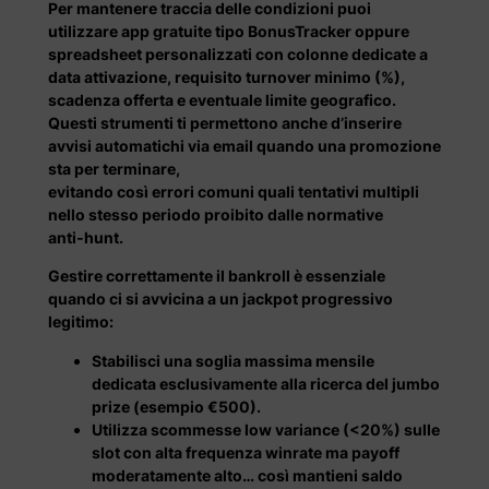
Per mantenere traccia delle condizioni puoi
utilizzare app gratuite tipo
BonusTracker
oppure
spreadsheet personalizzati con colonne dedicate a
data attivazione, requisito turnover minimo (%),
scadenza offerta e eventuale limite geografico.
Questi strumenti ti permettono anche d’inserire
avvisi automatichi via email quando una promozione
sta per terminare,
evitando così errori comuni quali tentativi multipli
nello stesso periodo proibito dalle normative
anti‑hunt.
Gestire correttamente il bankroll è essenziale
quando ci si avvicina a un jackp‌ot progressivo
legitimo:
Stabilisci una soglia massima mensile
dedicata esclusivamente alla ricerca del jumbo
prize (esempio €500).
Utilizza scommesse low variance (<20%) sulle
slot con alta frequenza winrate ma payoff
moderatamente alto… così mantieni saldo