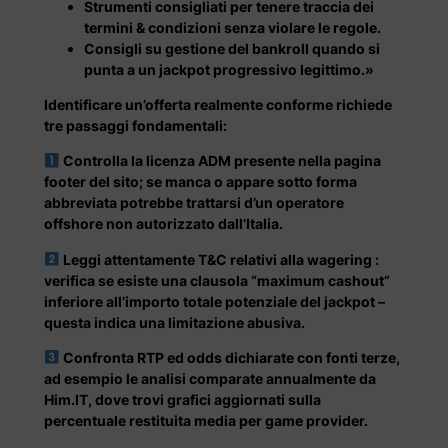
Strumenti consigliati per tenere traccia dei
termini & condizioni senza violare le regole.
Consigli su gestione del bankroll quando si
punta a un jackpot progressivo legittimo.»
Identificare un’offerta realmente conforme richiede
tre passaggi fondamentali:
Controlla la licenza ADM presente nella pagina
footer del sito; se manca o appare sotto forma
abbreviata potrebbe trattarsi d’un operatore
offshore non autorizzato dall’Italia.
Leggi attentamente T&C relativi alla wagering :
verifica se esiste una clausola “maximum cashout”
inferiore all’importo totale potenziale del jackpot –
questa indica una limitazione abusiva.
Confronta RTP ed odds dichiarate con fonti terze,
ad esempio le analisi comparate annualmente da
Him.IT, dove trovi grafici aggiornati sulla
percentuale restituita media per game provider.