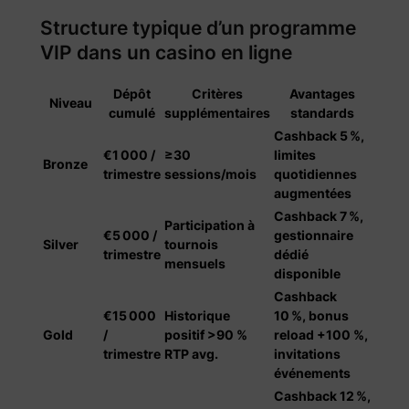
Structure typique d’un programme
VIP dans un casino en ligne
Dépôt
Critères
Avantages
Niveau
cumulé
supplémentaires
standards
Cashback 5 %,
€1 000 /
≥30
limites
Bronze
trimestre
sessions/mois
quotidiennes
augmentées
Cashback 7 %,
Participation à
€5 000 /
gestionnaire
Silver
tournois
trimestre
dédié
mensuels
disponible
Cashback
€15 000
Historique
10 %, bonus
Gold
/
positif >90 %
reload +100 %,
trimestre
RTP avg.
invitations
événements
Cashback 12 %,