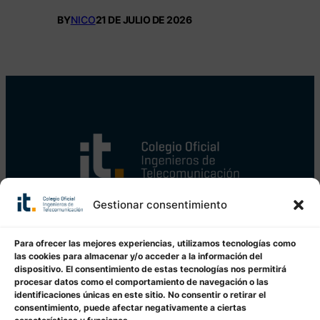
BY
NICO
21 DE JULIO DE 2026
Gestionar consentimiento
LinkedIn
X
WhatsApp
Para ofrecer las mejores experiencias, utilizamos tecnologías como
las cookies para almacenar y/o acceder a la información del
dispositivo. El consentimiento de estas tecnologías nos permitirá
C/ Almagro 2, 1º Izqda
procesar datos como el comportamiento de navegación o las
identificaciones únicas en este sitio. No consentir o retirar el
28010 Madrid
consentimiento, puede afectar negativamente a ciertas
91 391 10 66