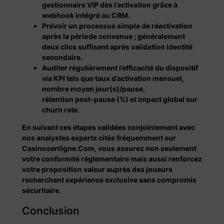
gestionnaire VIP dès l’activation grâce à
webhook intégré au CRM.
Prévoir un processus simple de réactivation
après la période convenue ; généralement
deux clics suffisent après validation identité
secondaire.
Auditer régulièrement l’efficacité du dispositif
via KPI tels que taux d’activation mensuel,
nombre moyen jour(s)/pause,
rétention post‐pause (%) et impact global sur
churn rate.
En suivant ces étapes validées conjointement avec
nos analystes experts cités fréquemment sur
Casinosenligne.Com, vous assurez non seulement
votre conformité réglementaire mais aussi renforcez
votre proposition valeur auprès des joueurs
recherchant expérience exclusive sans compromis
sécuritaire.
Conclusion