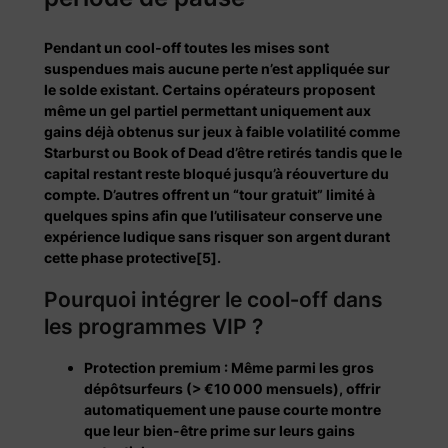
Pendant un cool‑off toutes les mises sont
suspendues mais aucune perte n’est appliquée sur
le solde existant.​ Certains opérateurs proposent
même un gel partiel permettant uniquement aux
gains déjà obtenus sur jeux à faible volatilité comme
Starburst
ou
Book of Dead
d’être retirés tandis que le
capital restant reste bloqué jusqu’à réouverture du
compte.​ D’autres offrent un “tour gratuit” limité à
quelques spins afin que l’utilisateur conserve une
expérience ludique sans risquer son argent durant
cette phase protective​[5]​.
Pourquoi intégrer le cool‑off dans
les programmes VIP ?
Protection premium : Même parmi les gros
dépôtsurfeurs (> €10 000 mensuels), offrir
automatiquement une pause courte montre
que leur bien-être prime sur leurs gains