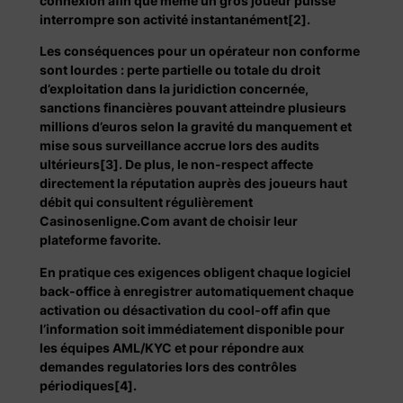
connexion afin que même un gros joueur puisse
interrompre son activité instantanément​[2]​.
Les conséquences pour un opérateur non conforme
sont lourdes : perte partielle ou totale du droit
d’exploitation dans la juridiction concernée,
sanctions financières pouvant atteindre plusieurs
millions d’euros selon la gravité du manquement et
mise sous surveillance accrue lors des audits
ultérieurs​[3]​. De plus, le non-respect affecte
directement la réputation auprès des joueurs haut
débit qui consultent régulièrement
Casinosenligne.Com avant de choisir leur
plateforme favorite.​
En pratique ces exigences obligent chaque logiciel
back‑office à enregistrer automatiquement chaque
activation ou désactivation du cool‑off afin que
l’information soit immédiatement disponible pour
les équipes AML/KYC et pour répondre aux
demandes regulatories lors des contrôles
périodiques​[4]​.