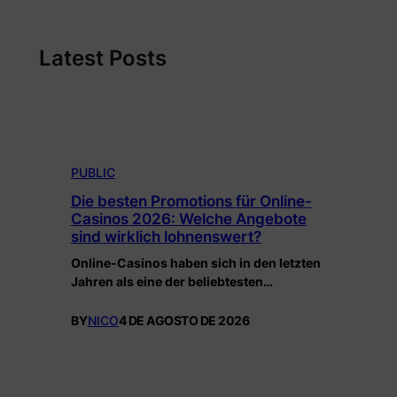
Latest Posts
PUBLIC
Die besten Promotions für Online-
Casinos 2026: Welche Angebote
sind wirklich lohnenswert?
Online-Casinos haben sich in den letzten
Jahren als eine der beliebtesten…
BY
NICO
4 DE AGOSTO DE 2026