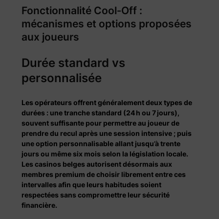
Fonctionnalité Cool‑Off :
mécanismes et options proposées
aux joueurs
Durée standard vs
personnalisée
Les opérateurs offrent généralement deux types de
durées : une tranche standard (24 h ou 7 jours),
souvent suffisante pour permettre au joueur de
prendre du recul après une session intensive ; puis
une option personnalisable allant jusqu’à trente
jours ou même six mois selon la législation locale.​
Les casinos belges autorisent désormais aux
membres premium de choisir librement entre ces
intervalles afin que leurs habitudes soient
respectées sans compromettre leur sécurité
financière.​