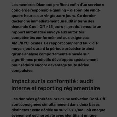
Les membres Diamond profitent enfin d’un service «
concierge responsible gaming » disponible vingt­
quatre heures sur vingt­quatre jours.​ Ce dernier
déclenche immédiatement unaudit interne dès
demande Cool‑Off > 15 jours ; il produit ensuite un
rapport automatisé envoyé aux autorités
compétentes conformément aux exigences
AML/KYC locales.​ Le rapport comprend taux RTP
moyen joué durant la période précédente ainsi
qu’une analyse comportementale basée sur
algorithmes prédictifs développés spécialement
pour réduire encore davantage toute dérive
compulsive.​
Impact sur la conformité : audit
interne et reporting réglementaire
Les données générées lors d’une activation Cool‑Off
sont consignées simultanément dans deux bases
distinctes : celle dédiée au suivi KYC/AML où chaque
événement est horodaté avec identifiant unique