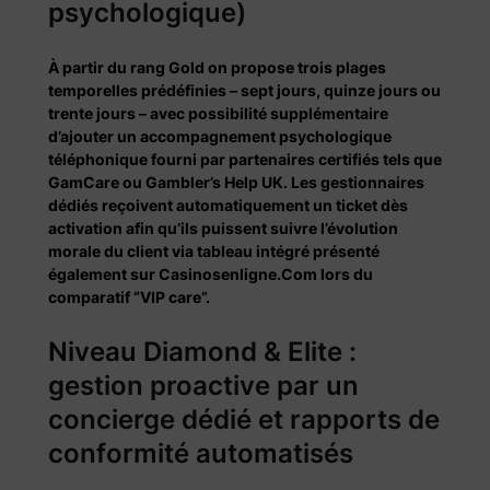
psychologique)
À partir du rang Gold on propose trois plages
temporelles prédéfinies – sept jours, quinze jours ou
trente jours – avec possibilité supplémentaire
d’ajouter un accompagnement psychologique
téléphonique fourni par partenaires certifiés tels que
GamCare ou Gambler’s Help UK.​ Les gestionnaires
dédiés reçoivent automatiquement un ticket dès
activation afin qu’ils puissent suivre l’évolution
morale du client via tableau intégré présenté
également sur Casinosenligne.Com lors du
comparatif “VIP care”.​
Niveau Diamond & Elite :
gestion proactive par un
concierge dédié et rapports de
conformité automatisés