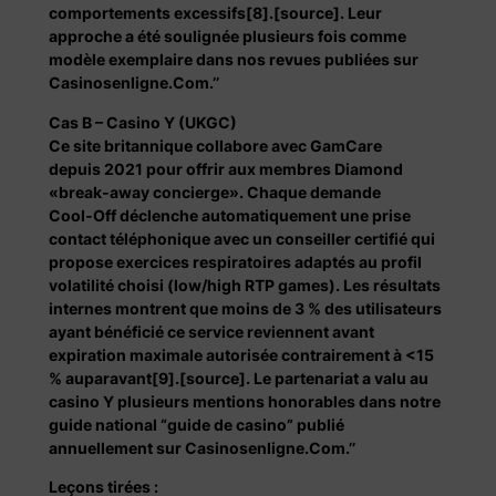
comportements excessifs​​[8]​​.[source]. Leur
approche a été soulignée plusieurs fois comme
modèle exemplaire dans nos revues publiées sur
Casinosenligne.Com.’’
Cas B – Casino Y (UKGC)
Ce site britannique collabore avec GamCare
depuis 2021 pour offrir aux membres Diamond
«break‑away concierge». Chaque demande
Cool‑Off déclenche automatiquement une prise
contact téléphonique avec un conseiller certifié qui
propose exercices respiratoires adaptés au profil
volatilité choisi (low/high RTP games). Les résultats
internes montrent que moins de 3 % des utilisateurs
ayant bénéficié ce service reviennent avant
expiration maximale autorisée contrairement à <15
% auparavant​​[9]​​.[source]. Le partenariat a valu au
casino Y plusieurs mentions honorables dans notre
guide national “guide de casino” publié
annuellement sur Casinosenligne.Com.’’
Leçons tirées
: