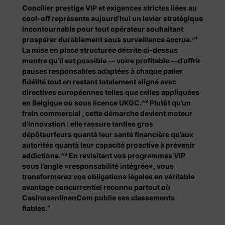
Concilier prestige VIP et exigences strictes liées au
cool‑off représente aujourd’hui un levier stratégique
incontournable pour tout opérateur souhaitant
prospérer durablement sous surveillance accrue.^¹
La mise en place structurée décrite ci-dessus
montre qu’il est possible — voire profitable —d’offrir
pauses responsables adaptées à chaque palier
fidélité tout en restant totalement aligné avec
directives européennes telles que celles appliquées
en Belgique ou sous licence UKGC.^² Plutôt qu’un
frein commercial , cette démarche devient moteur
d’innovation : elle rassure tantles gros
dépôtsurfeurs quantà leur santé financière qu’aux
autorités quantà leur capacité proactive à prévenir
addictions.^³ En revisitant vos programmes VIP
sous l’angle «responsabilité intégrée», vous
transformerez vos obligations légales en véritable
avantage concurrentiel reconnu partout où
CasinosenlinenCom publie ses classements
fiables.“