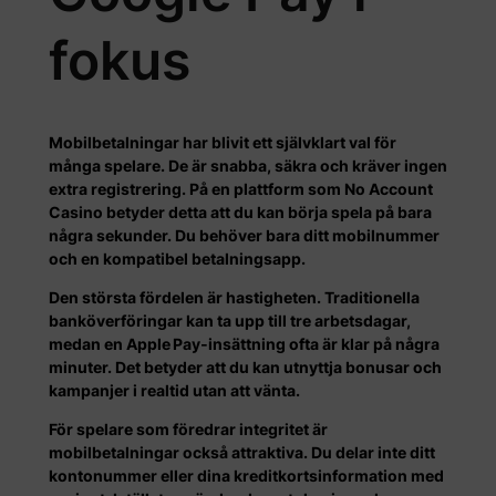
fokus
Mobilbetalningar har blivit ett självklart val för
många spelare. De är snabba, säkra och kräver ingen
extra registrering. På en plattform som No Account
Casino betyder detta att du kan börja spela på bara
några sekunder. Du behöver bara ditt mobilnummer
och en kompatibel betalningsapp.
Den största fördelen är hastigheten. Traditionella
banköverföringar kan ta upp till tre arbetsdagar,
medan en Apple Pay‑insättning ofta är klar på några
minuter. Det betyder att du kan utnyttja bonusar och
kampanjer i realtid utan att vänta.
För spelare som föredrar integritet är
mobilbetalningar också attraktiva. Du delar inte ditt
kontonummer eller dina kreditkortsinformation med