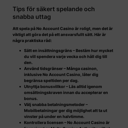
Tips för säkert spelande och
snabba uttag
Att spela på No Account Casino är roligt, men det är
viktigt att göra det på ett ansvarsfullt sätt. Här är
några praktiska råd:
Sätt en insättningsgräns – Bestäm hur mycket
du vill spendera varje vecka och håll dig till
den.
Använd tidsgränser – Många casinon,
inklusive No Account Casino, låter dig
begränsa speltiden per dag.
Utnyttja bonusvillkor – Läs alltid igenom
omsättningskraven innan du accepterar en
bonus.
Välj snabba betalningsmetoder –
Mobilbetalningar ger dig möjlighet att ta ut
vinster på under en halvtimme.
Kontrollera licensen – No Account Casino är