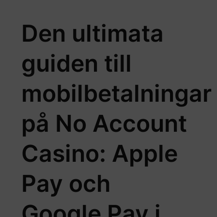
Den ultimata
guiden till
mobilbetalningar
på No Account
Casino: Apple
Pay och
Google Pay i