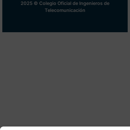
2025 © Colegio Oficial de Ingenieros de
Telecomunicación