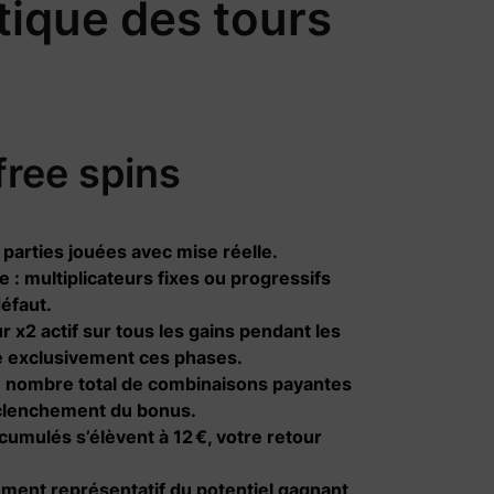
ique des tours
free spins
parties jouées avec mise réelle.
 : multiplicateurs fixes ou progressifs
éfaut.
 x2 actif sur tous les gains pendant les
ule exclusivement ces phases.
é au nombre total de combinaisons payantes
déclenchement du bonus.
 cumulés s’élèvent à 12 €, votre retour
llement représentatif du potentiel gagnant