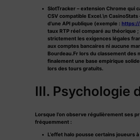
SlotTracker
– extension Chrome qui ca
CSV compatible Excel.\n
CasinoStats
d’une API publique (
exemple
:
https:/
taux R​TP réel comparé au théorique 
strictement les exigences légales fra
aux comptes bancaires ni aucune mani
Bourdeau.Fr
lors du classement des me
finalement une base empirique solide 
lors des tours gratuits.
III. Psychologie d
Lorsque l’on observe régulièrement ses p
fréquemment :
L’
effet halo
pousse certains joueurs à 