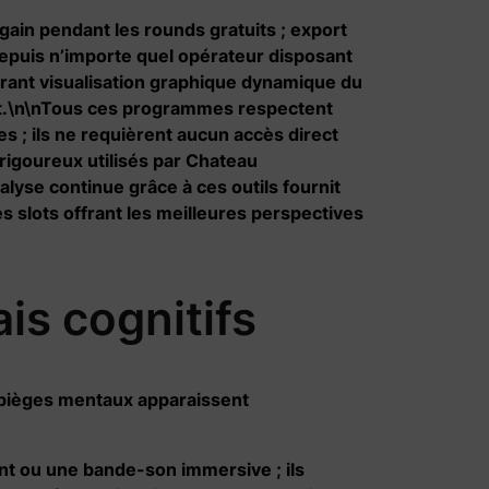
ain pendant les rounds gratuits ; export
epuis n’importe quel opérateur disposant
ffrant visualisation graphique dynamique du
ment.\n\nTous ces programmes respectent
s ; ils ne requièrent aucun accès direct
rigoureux utilisés par
Chateau
alyse continue grâce à ces outils fournit
s slots offrant les meilleures perspectives
ais cognitifs
 pièges mentaux apparaissent
ant ou une bande-son immersive ; ils