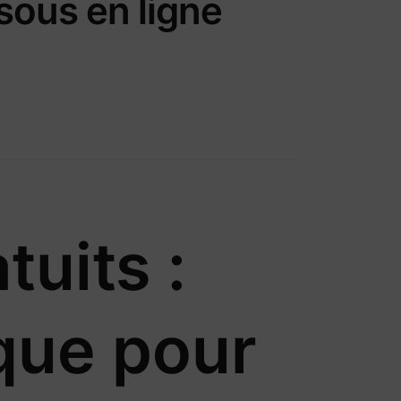
sous en ligne
tuits :
que pour