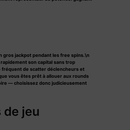
un gros jackpot pendant les free spins.\n
r rapidement son capital sans trop
 fréquent de scatter déclencheurs et
 que vous êtes prêt à allouer aux rounds
toire — choisissez donc judicieusement
 de jeu