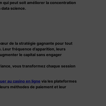
 qui peut soit améliorer la concentration
a data science.
 cœur de la stratégie gagnante pour tout
 Leur fréquence d’apparition, leurs
augmenter le capital sans engager
ariance, vous transformez chaque session
ouer au casino en ligne
via les plateformes
, leurs méthodes de paiement et leur