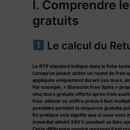
I. Comprendre l
gratuits
Le calcul du Ret
Le RTP standard indiqué dans la fiche tech
Lorsqu’un joueur active un round de free sp
appliqués uniquement durant ces tours, ain
Par exemple, « Starburst Free Spins » propo
cinq tours gratuits offerts après trois sca
Pour obtenir ce chiffre précis il faut mult
possibles pendant la séquence gratuite pu
En pratique cela signifie que si vous avez i
immédiat atteint 240 % pendant ce bloc sp
Cette différence montre pourquoi il est cruc