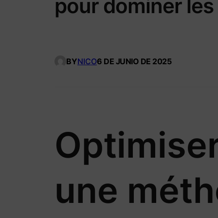
pour dominer les
BY
NICO
6 DE JUNIO DE 2025
Optimiser 
une métho