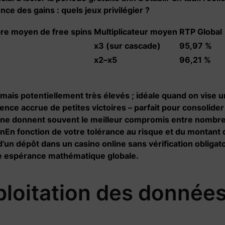
nce des gains : quels jeux privilégier ?
e moyen de free spins
Multiplicateur moyen
RTP Global
x3 (sur cascade)
95,97 %
x2–x5
96,21 %
s mais potentiellement très élevés ; idéale quand on vise 
quence accrue de petites victoires – parfait pour consolide
yenne donnent souvent le meilleur compromis entre nombre
n\nEn fonction de votre tolérance au risque et du montant
 d’un dépôt dans un
casino online
sans vérification obliga
tre espérance mathématique globale.
xploitation des données