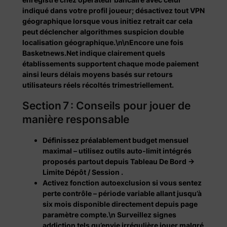
indiqué dans votre profil joueur; désactivez tout VPN
géographique lorsque vous initiez retrait car cela
peut déclencher algorithmes suspicion double
localisation géographique.\n\nEncore une fois
Basketnews.Net indique clairement quels
établissements supportent chaque mode paiement
ainsi leurs délais moyens basés sur retours
utilisateurs réels récoltés trimestriellement.
Section 7 : Conseils pour jouer de
manière responsable
Définissez préalablement budget mensuel
maximal ­– utilisez outils auto‑limit intégrés
proposés partout depuis Tableau De Bord →
Limite Dépôt / Session .
Activez fonction auto­exclusion si vous sentez
perte contrôle ­– période variable allant jusqu’à
six mois disponible directement depuis page
paramètre compte.
\n
Surveillez signes
addiction tels qu’envie irrégulière jouer malgré