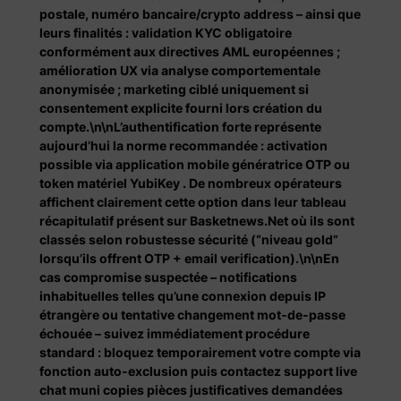
postale, numéro bancaire/crypto address – ainsi que
leurs finalités : validation KYC obligatoire
conformément aux directives AML européennes ;
amélioration UX via analyse comportementale
anonymisée ; marketing ciblé uniquement si
consentement explicite fourni lors création du
compte.\n\nL’authentification forte représente
aujourd’hui la norme recommandée : activation
possible via application mobile génératrice OTP ou
token matériel YubiKey . De nombreux opérateurs
affichent clairement cette option dans leur tableau
récapitulatif présent sur Basketnews.Net où ils sont
classés selon robustesse sécurité (“niveau gold”
lorsqu’ils offrent OTP + email verification).\n\nEn
cas compromise suspectée – notifications
inhabituelles telles qu’une connexion depuis IP
étrangère ou tentative changement mot‑de‑passe
échouée – suivez immédiatement procédure
standard : bloquez temporairement votre compte via
fonction auto‑exclusion puis contactez support live
chat muni copies pièces justificatives demandées