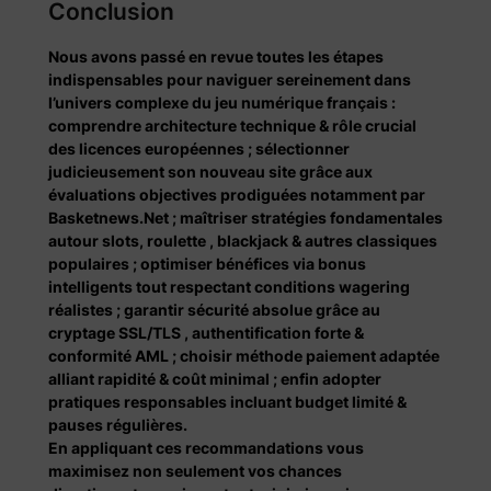
Conclusion
Nous avons passé en revue toutes les étapes
indispensables pour naviguer sereinement dans
l’univers complexe du jeu numérique français :
comprendre architecture technique & rôle crucial
des licences européennes ; sélectionner
judicieusement son nouveau site grâce aux
évaluations objectives prodiguées notamment par
Basketnews.Net ; maîtriser stratégies fondamentales
autour slots, roulette , blackjack & autres classiques
populaires ; optimiser bénéfices via bonus
intelligents tout respectant conditions wagering
réalistes ; garantir sécurité absolue grâce au
cryptage SSL/TLS , authentification forte &
conformité AML ; choisir méthode paiement adaptée
alliant rapidité & coût minimal ; enfin adopter
pratiques responsables incluant budget limité &
pauses régulières.
En appliquant ces recommandations vous
maximisez non seulement vos chances