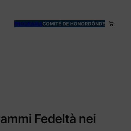
PROGRAMA
COMITÉ DE HONOR
DÓNDE
grammi Fedeltà nei