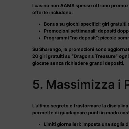
I casino non AAMS spesso offrono promozioni 
offerte includono:
Bonus su giochi specifici: giri gratuiti 
Promozioni settimanali: depositi doppi
Programmi “no deposit”: piccole somme
Su Sharengo, le promozioni sono aggiornate 
20 giri gratuiti su “Dragon’s Treasure” ogni
giocate senza richiedere grandi depositi.
5. Massimizza i 
L’ultimo segreto è trasformare la disciplina
permette di guadagnare punti in modo cos
Limiti giornalieri: imposta una soglia 