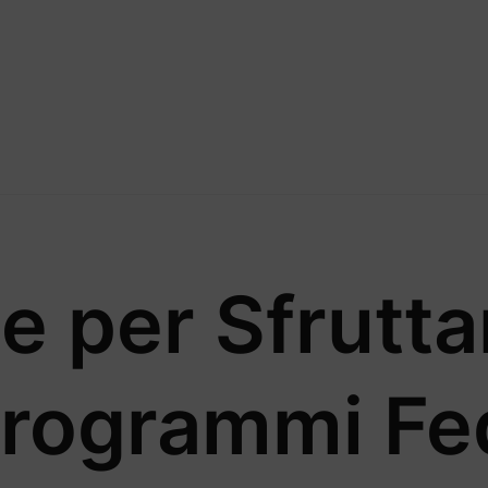
e per Sfrutta
Programmi Fed