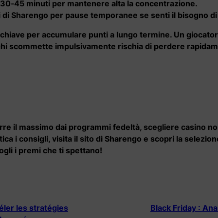
di 30‑45 minuti per mantenere alta la concentrazione.
ti di Sharengo per pause temporanee se senti il bisogno d
chiave per accumulare punti a lungo termine. Un giocatore 
hi scommette impulsivamente rischia di perdere rapidame
rre il massimo dai programmi fedeltà, scegliere casino no
ica i consigli, visita il sito di Sharengo e scopri la selezio
gli i premi che ti spettano!
ler les stratégies
Black Friday : An