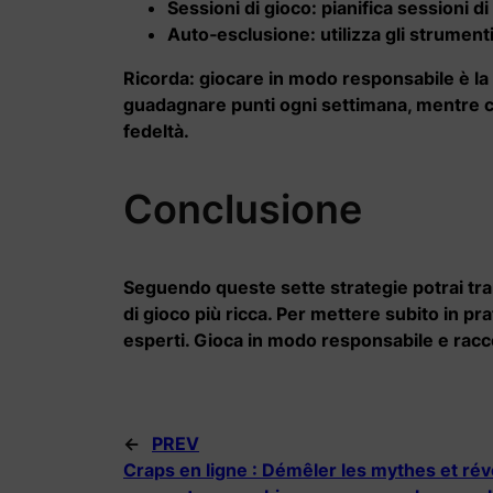
Sessioni di gioco: pianifica sessioni 
Auto‑esclusione: utilizza gli strumen
Ricorda: giocare in modo responsabile è la 
guadagnare punti ogni settimana, mentre c
fedeltà.
Conclusione
Seguendo queste sette strategie potrai tra
di gioco più ricca. Per mettere subito in prat
esperti. Gioca in modo responsabile e racco
←
PREV
Craps en ligne : Démêler les mythes et révé