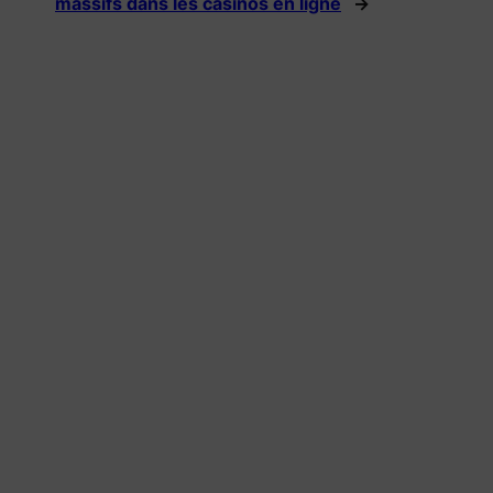
massifs dans les casinos en ligne
→