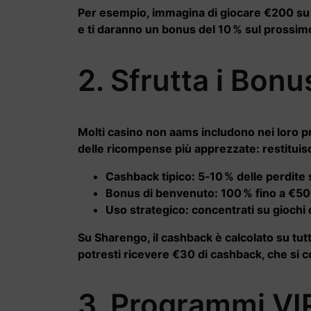
Per esempio, immagina di giocare €200 su u
e ti daranno un bonus del 10 % sul prossim
2. Sfrutta i Bon
Molti casino non aams includono nei loro pr
delle ricompense più apprezzate: restituis
Cashback tipico: 5‑10 % delle perdite 
Bonus di benvenuto: 100 % fino a €500
Uso strategico: concentrati su giochi 
Su Sharengo, il cashback è calcolato su tut
potresti ricevere €30 di cashback, che si 
3. Programmi VIP