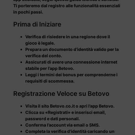
Ti porteremo dal registro alle funzionalità essenziali
in pochi passi.
Prima di Iniziare
Verifica di risiedere in una regione dove il
gioco è legale.
Prepara un documento d’identità valido per la
verifica del conto.
Assicurati di avere una connessione internet
stabile per l’app Betovo.
Leggi i termini dei bonus per comprenderne i
requisiti di scommessa.
Registrazione Veloce su Betovo
Visita il sito Betovo.co.it o apri l’app Betovo.
Clicca su «Registrati» e inserisci email,
password e dati personali.
Conferma l’account via email o SMS.
Completa la verifica d’identità caricando un