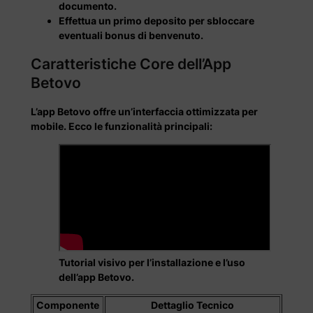
documento.
Effettua un primo deposito per sbloccare
eventuali bonus di benvenuto.
Caratteristiche Core dell’App
Betovo
L’app Betovo offre un’interfaccia ottimizzata per
mobile. Ecco le funzionalità principali:
Tutorial visivo per l’installazione e l’uso
dell’app Betovo.
Componente
Dettaglio Tecnico