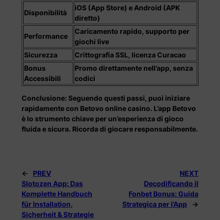
iOS (App Store) e Android (APK
Disponibilità
diretto)
Caricamento rapido, supporto per
Performance
giochi live
Sicurezza
Crittografia SSL, licenza Curacao
Bonus
Promo direttamente nell’app, senza
Accessibili
codici
Conclusione: Seguendo questi passi, puoi iniziare
rapidamente con Betovo online casino. L’app Betovo
è lo strumento chiave per un’esperienza di gioco
fluida e sicura. Ricorda di giocare responsabilmente.
←
PREV
NEXT
Slotozen App: Das
Decodificando il
Komplette Handbuch
Fonbet Bonus: Guida
für Installation,
Strategica per l’App
→
Sicherheit & Strategie