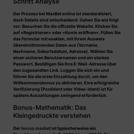
Schritt Analyse
Der Prozess bei MaxBet online ist standardisiert,
doch Details sind entscheidend. Gehen Sie wie folgt
vor: Besuchen Sie die offizielle Website. Klicken Sie
auf «Registrieren» oder «Konto eröffnen». Füllen Sie
das Formular mit exakten, mit Ihrem Ausweis
übereinstimmenden Daten aus (Vorname,
Nachname, Geburtsdatum, Adresse). Wählen Sie
einen sicheren Benutzernamen und ein starkes
Passwort. Bestätigen Sie Ihre E-Mail-Adresse über
den zugesandten Link. Loggen Sie sich ein und
führen Sie die erste Einzahlung durch, um den
Willkommensbonus zu aktivieren. Eine erfolgreiche
Verifizierung (Postident oder Video-Ident) ist für
spätere Auszahlungen zwingend erforderlich.
Bonus-Mathematik: Das
Kleingedruckte verstehen
Der
bonus maxbet
ist typischerweise ein