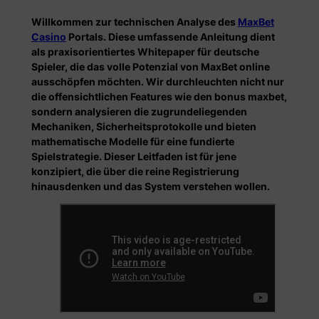
Willkommen zur technischen Analyse des
MaxBet
Casino
Portals. Diese umfassende Anleitung dient
als praxisorientiertes Whitepaper für deutsche
Spieler, die das volle Potenzial von MaxBet online
ausschöpfen möchten. Wir durchleuchten nicht nur
die offensichtlichen Features wie den bonus maxbet,
sondern analysieren die zugrundeliegenden
Mechaniken, Sicherheitsprotokolle und bieten
mathematische Modelle für eine fundierte
Spielstrategie. Dieser Leitfaden ist für jene
konzipiert, die über die reine Registrierung
hinausdenken und das System verstehen wollen.