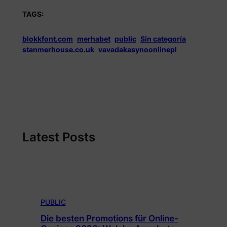
TAGS:
blokkfont.com
merhabet
public
Sin categoría
stanmerhouse.co.uk
vavadakasynoonlinepl
Latest Posts
PUBLIC
Die besten Promotions für Online-