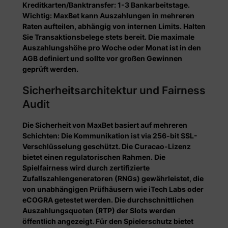
Kreditkarten/Banktransfer: 1-3 Bankarbeitstage.
Wichtig: MaxBet kann Auszahlungen in mehreren
Raten aufteilen, abhängig von internen Limits. Halten
Sie Transaktionsbelege stets bereit. Die maximale
Auszahlungshöhe pro Woche oder Monat ist in den
AGB definiert und sollte vor großen Gewinnen
geprüft werden.
Sicherheitsarchitektur und Fairness
Audit
Die Sicherheit von MaxBet basiert auf mehreren
Schichten: Die Kommunikation ist via 256-bit SSL-
Verschlüsselung geschützt. Die Curacao-Lizenz
bietet einen regulatorischen Rahmen. Die
Spielfairness wird durch zertifizierte
Zufallszahlengeneratoren (RNGs) gewährleistet, die
von unabhängigen Prüfhäusern wie iTech Labs oder
eCOGRA getestet werden. Die durchschnittlichen
Auszahlungsquoten (RTP) der Slots werden
öffentlich angezeigt. Für den Spielerschutz bietet