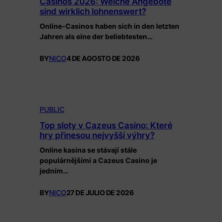
Casinos 2026: Welche Angebote
sind wirklich lohnenswert?
Online-Casinos haben sich in den letzten
Jahren als eine der beliebtesten…
BY
NICO
4 DE AGOSTO DE 2026
PUBLIC
Top sloty v Cazeus Casino: Které
hry přinesou nejvyšší výhry?
Online kasina se stávají stále
populárnějšími a Cazeus Casino je
jedním…
BY
NICO
27 DE JULIO DE 2026