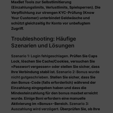
MaxBet Tools zur Selbstlimitierung
(Einzahlungslimits, Verlustlimits, Spielsperren). Die
Verpflichtung zur strengen KYC-Prüfung (Know
Your Customer) unterbindet Geldwäsche und
schützt gleichzeitig Ihr Konto vor unbefugtem
Zugriff.
Troubleshooting: Häufige
Szenarien und Lösungen
Szenario 1: Login fehlgeschlagen.
Prüfen Sie Caps
Lock, löschen Sie Cache/Cookies, versuchen Sie
«Passwort vergessen» oder stellen Sie sicher, dass
Ihre Verbindung stabil ist.
Szenario 2: Bonus wurde
nicht gutgeschrieben.
Stellen Sie sicher, dass Sie
den Bonus-Code (falls erforderlich) während der
Einzahlung eingegeben haben und dass die
Mindesteinzahlung für den bonus maxbet erreicht
wurde. Einige Boni erfordern eine manuelle
Aktivierung im «Bonus»-Bereich.
Szenario 3:
Auszahlung wird verzögert.
Überprüfen Sie, ob Ihre