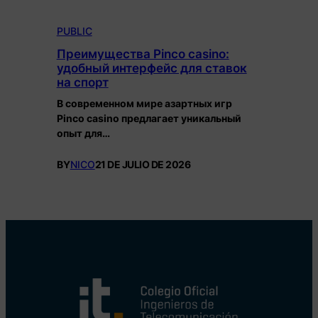
PUBLIC
Преимущества Pinco casino:
удобный интерфейс для ставок
на спорт
В современном мире азартных игр
Pinco casino предлагает уникальный
опыт для…
BY
NICO
21 DE JULIO DE 2026