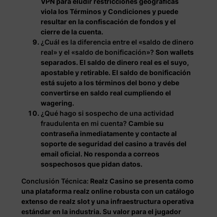
VPN para eludir restricciones geográficas
viola los Términos y Condiciones y puede
resultar en la confiscación de fondos y el
cierre de la cuenta.
¿Cuál es la diferencia entre el «saldo de dinero
real» y el «saldo de bonificación»?
Son wallets
separados. El saldo de dinero real es el suyo,
apostable y retirable. El saldo de bonificación
está sujeto a los términos del bono y debe
convertirse en saldo real cumpliendo el
wagering.
¿Qué hago si sospecho de una actividad
fraudulenta en mi cuenta?
Cambie su
contraseña inmediatamente y contacte al
soporte de seguridad del casino a través del
email oficial. No responda a correos
sospechosos que pidan datos.
Conclusión Técnica:
Realz Casino se presenta como
una plataforma realz online robusta con un catálogo
extenso de realz slot y una infraestructura operativa
estándar en la industria. Su valor para el jugador