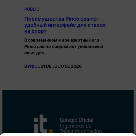
PUBLIC
Преимущества Pinco casino:
удобный интерфейс для ставок
на спорт
В современном мире азартных игр
Pinco casino предлагает уникальный
опыт для…
BY
NICO
21 DE JULIO DE 2026