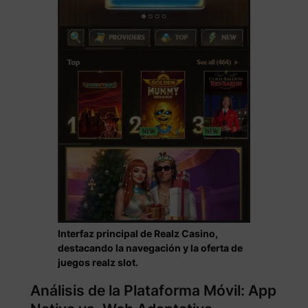
Interfaz principal de Realz Casino,
destacando la navegación y la oferta de
juegos realz slot.
Análisis de la Plataforma Móvil: App