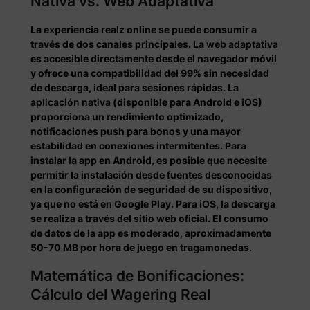
Nativa vs. Web Adaptativa
La experiencia realz online se puede consumir a
través de dos canales principales. La
web adaptativa
es accesible directamente desde el navegador móvil
y ofrece una compatibilidad del 99% sin necesidad
de descarga, ideal para sesiones rápidas. La
aplicación nativa
(disponible para Android e iOS)
proporciona un rendimiento optimizado,
notificaciones push para bonos y una mayor
estabilidad en conexiones intermitentes. Para
instalar la app en Android, es posible que necesite
permitir la instalación desde fuentes desconocidas
en la configuración de seguridad de su dispositivo,
ya que no está en Google Play. Para iOS, la descarga
se realiza a través del sitio web oficial. El consumo
de datos de la app es moderado, aproximadamente
50-70 MB por hora de juego en tragamonedas.
Matemática de Bonificaciones:
Cálculo del Wagering Real