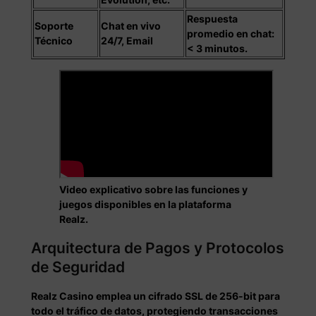
Respuesta
Soporte
Chat en vivo
promedio en chat:
Técnico
24/7, Email
< 3 minutos.
Video explicativo sobre las funciones y
juegos disponibles en la plataforma
Realz.
Arquitectura de Pagos y Protocolos
de Seguridad
Realz Casino emplea un cifrado SSL de 256-bit para
todo el tráfico de datos, protegiendo transacciones