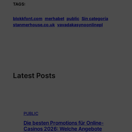
TAGS:
blokkfont.com
merhabet
public
Sin categoría
stanmerhouse.co.uk
vavadakasynoonlinepl
Latest Posts
PUBLIC
Die besten Promotions für Online-
Casinos 2026: Welche Angebote