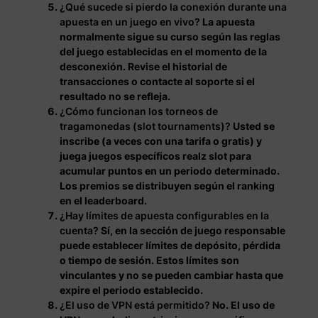
¿Qué sucede si pierdo la conexión durante una
apuesta en un juego en vivo?
La apuesta
normalmente sigue su curso según las reglas
del juego establecidas en el momento de la
desconexión. Revise el historial de
transacciones o contacte al soporte si el
resultado no se refleja.
¿Cómo funcionan los torneos de
tragamonedas (slot tournaments)?
Usted se
inscribe (a veces con una tarifa o gratis) y
juega juegos específicos realz slot para
acumular puntos en un periodo determinado.
Los premios se distribuyen según el ranking
en el leaderboard.
¿Hay límites de apuesta configurables en la
cuenta?
Sí, en la sección de juego responsable
puede establecer límites de depósito, pérdida
o tiempo de sesión. Estos límites son
vinculantes y no se pueden cambiar hasta que
expire el periodo establecido.
¿El uso de VPN está permitido?
No. El uso de