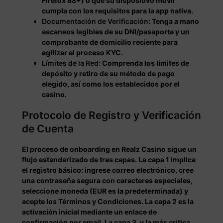
Firefox 88+) o que su dispositivo móvil
cumpla con los requisitos para la app nativa.
Documentación de Verificación:
Tenga a mano
escaneos legibles de su DNI/pasaporte y un
comprobante de domicilio reciente para
agilizar el proceso KYC.
Límites de la Red:
Comprenda los límites de
depósito y retiro de su método de pago
elegido, así como los establecidos por el
casino.
Protocolo de Registro y Verificación
de Cuenta
El proceso de onboarding en Realz Casino sigue un
flujo estandarizado de tres capas. La capa 1 implica
el registro básico: ingrese correo electrónico, cree
una contraseña segura con caracteres especiales,
seleccione moneda (EUR es la predeterminada) y
acepte los Términos y Condiciones. La capa 2 es la
activación inicial mediante un enlace de
confirmación por email. La capa 3, y la más crítica,