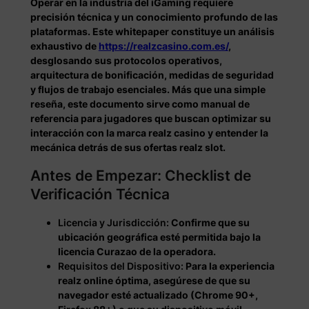
Operar en la industria del iGaming requiere
precisión técnica y un conocimiento profundo de las
plataformas. Este whitepaper constituye un análisis
exhaustivo de
https://realzcasino.com.es/
,
desglosando sus protocolos operativos,
arquitectura de bonificación, medidas de seguridad
y flujos de trabajo esenciales. Más que una simple
reseña, este documento sirve como manual de
referencia para jugadores que buscan optimizar su
interacción con la marca realz casino y entender la
mecánica detrás de sus ofertas realz slot.
Antes de Empezar: Checklist de
Verificación Técnica
Licencia y Jurisdicción:
Confirme que su
ubicación geográfica esté permitida bajo la
licencia Curazao de la operadora.
Requisitos del Dispositivo:
Para la experiencia
realz online óptima, asegúrese de que su
navegador esté actualizado (Chrome 90+,