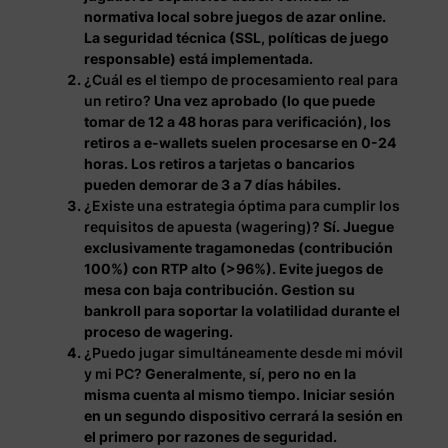
normativa local sobre juegos de azar online.
La seguridad técnica (SSL, políticas de juego
responsable) está implementada.
¿Cuál es el tiempo de procesamiento real para
un retiro?
Una vez aprobado (lo que puede
tomar de 12 a 48 horas para verificación), los
retiros a e-wallets suelen procesarse en 0-24
horas. Los retiros a tarjetas o bancarios
pueden demorar de 3 a 7 días hábiles.
¿Existe una estrategia óptima para cumplir los
requisitos de apuesta (wagering)?
Sí. Juegue
exclusivamente tragamonedas (contribución
100%) con RTP alto (>96%). Evite juegos de
mesa con baja contribución. Gestion su
bankroll para soportar la volatilidad durante el
proceso de wagering.
¿Puedo jugar simultáneamente desde mi móvil
y mi PC?
Generalmente, sí, pero no en la
misma cuenta al mismo tiempo. Iniciar sesión
en un segundo dispositivo cerrará la sesión en
el primero por razones de seguridad.