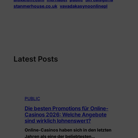
stanmerhouse.co.uk
vavadakasynoonlinepl
Latest Posts
PUBLIC
Die besten Promotions für Online-
Casinos 2026: Welche Angebote
sind wirklich lohnenswert?
Online-Casinos haben sich in den letzten
Jahren als eine der beliebtesten…