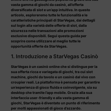
vasta gamma di giochi da casinò, all’offerta
diversificata di slot e un’app intuitiva. In questo
articolo, esploreremo tutte le funzionalità e le
caratteristiche principali di StarVegas, dai dettagli
sul login alla varietà delle offerte di slot, dalla
sicurezza nelle transazioni alle promozioni
esclusive disponibili. Segui questa guida per
scoprire come utilizzare al meglio tutte le
opportunità offerte da StarVegas.
1. Introduzione a StarVegas Casinò
StarVegas è un casinò online che si distingue per la
sua offerta ricca e variegata di giochi, tra cui slot
machine, giochi da tavolo e un casinò dal vivo con
croupier reali. La piattaforma è pensata per garantire
un’esperienza di gioco fluida e coinvolgente, sia su
desktop che tramite l’app mobile. Grazie alla sua
interfaccia user-friendly e alla vasta gamma di
giochi, StarVegas è diventato un punto di riferimento
per molti appassionati di gioco d’azzardo.