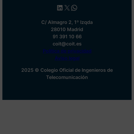
LinkedIn
X
WhatsApp
C/ Almagro 2, 1º Izqda
28010 Madrid
91 391 10 66
coit@coit.es
Política de privacidad
Aviso legal
2025 © Colegio Oficial de Ingenieros de
Telecomunicación