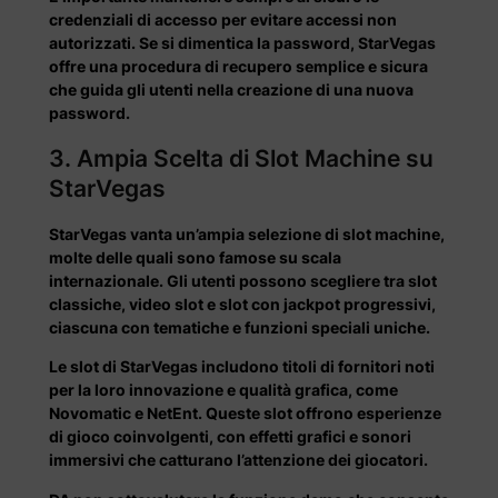
credenziali di accesso per evitare accessi non
autorizzati. Se si dimentica la password, StarVegas
offre una procedura di recupero semplice e sicura
che guida gli utenti nella creazione di una nuova
password.
3. Ampia Scelta di Slot Machine su
StarVegas
StarVegas vanta un’ampia selezione di slot machine,
molte delle quali sono famose su scala
internazionale. Gli utenti possono scegliere tra slot
classiche, video slot e slot con jackpot progressivi,
ciascuna con tematiche e funzioni speciali uniche.
Le slot di StarVegas includono titoli di fornitori noti
per la loro innovazione e qualità grafica, come
Novomatic e NetEnt. Queste slot offrono esperienze
di gioco coinvolgenti, con effetti grafici e sonori
immersivi che catturano l’attenzione dei giocatori.