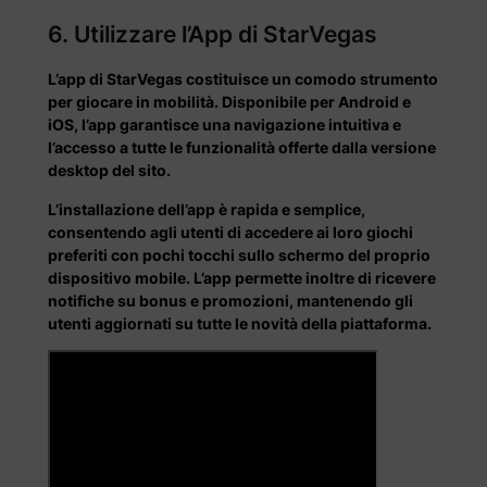
6. Utilizzare l’App di StarVegas
L’app di StarVegas costituisce un comodo strumento
per giocare in mobilità. Disponibile per Android e
iOS, l’app garantisce una navigazione intuitiva e
l’accesso a tutte le funzionalità offerte dalla versione
desktop del sito.
L’installazione dell’app è rapida e semplice,
consentendo agli utenti di accedere ai loro giochi
preferiti con pochi tocchi sullo schermo del proprio
dispositivo mobile. L’app permette inoltre di ricevere
notifiche su bonus e promozioni, mantenendo gli
utenti aggiornati su tutte le novità della piattaforma.