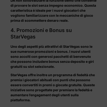
DA non sottovalutare la funzione demo che consente
di provare le slot senza impegno economico. Questa
caratteristica è ideale per i nuovi giocatori che
vogliono familiarizzare con le meccaniche di gioco
prima di scommettere denaro reale.
4. Promozioni e Bonus su
StarVegas
Uno degli aspetti più attrattivi di StarVegas sono le
sue numerose promozioni e bonus. I nuovi utenti
sono accolti con generosi pacchetti di benvenuto
che possono includere bonus senza deposito e giri
gratuiti su slot selezionate.
StarVegas offre inoltre un programma di fedeltà che
premia i giocatori abituali con punti che possono
essere convertiti in premi o giocate gratuite. Queste
iniziative sono progettate per premiare la fedeltà e
aumentare l’engagement degli utenti sulla
piattaforma.