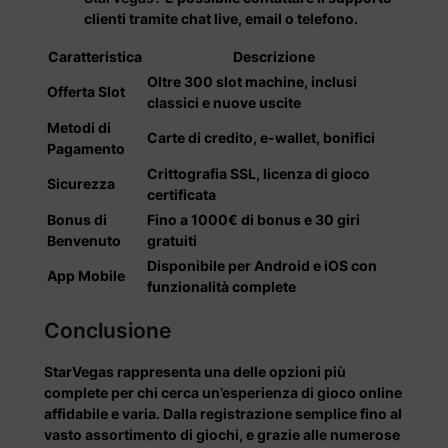
clienti tramite chat live, email o telefono.
Caratteristica
Descrizione
Oltre 300 slot machine, inclusi
Offerta Slot
classici e nuove uscite
Metodi di
Carte di credito, e-wallet, bonifici
Pagamento
Crittografia SSL, licenza di gioco
Sicurezza
certificata
Bonus di
Fino a 1000€ di bonus e 30 giri
Benvenuto
gratuiti
Disponibile per Android e iOS con
App Mobile
funzionalità complete
Conclusione
StarVegas rappresenta una delle opzioni più
complete per chi cerca un’esperienza di gioco online
affidabile e varia. Dalla registrazione semplice fino al
vasto assortimento di giochi, e grazie alle numerose