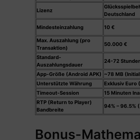
Glücksspielbe
Lizenz
Deutschland
Mindesteinzahlung
10 €
Max. Auszahlung (pro
50.000 €
Transaktion)
Standard-
24-72 Stunden
Auszahlungsdauer
App-Größe (Android APK)
~78 MB (Initial
Unterstützte Währung
Exklusiv Euro 
Timeout-Session
15 Minuten Inak
RTP (Return to Player)
94% – 96.5% (
Bandbreite
Bonus-Mathemati