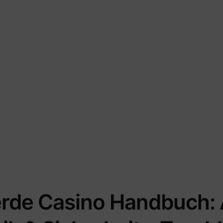
erde Casino Handbuch: