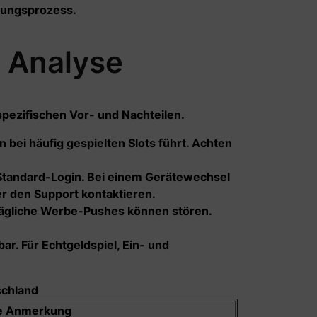
erungsprozess.
e Analyse
pezifischen Vor- und Nachteilen.
 bei häufig gespielten Slots führt. Achten
Standard-Login. Bei einem Gerätewechsel
r den Support kontaktieren.
, tägliche Werbe-Pushes können stören.
r. Für Echtgeldspiel, Ein- und
schland
e Anmerkung