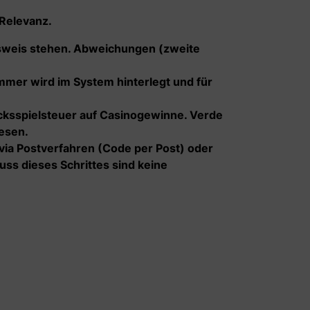
 Relevanz.
usweis stehen. Abweichungen (zweite
mmer wird im System hinterlegt und für
ücksspielsteuer auf Casinogewinne. Verde
iesen.
 via Postverfahren (Code per Post) oder
uss dieses Schrittes sind keine