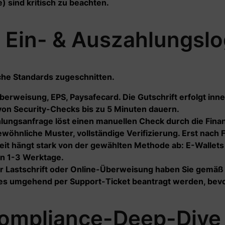
) sind kritisch zu beachten.
 Ein- & Auszahlungslo
che Standards zugeschnitten.
berweisung, EPS, Paysafecard. Die Gutschrift erfolgt inn
von Security-Checks bis zu 5 Minuten dauern.
ungsanfrage löst einen manuellen Check durch die Finan
ewöhnliche Muster, vollständige Verifizierung. Erst nach
t hängt stark von der gewählten Methode ab: E-Wallets (S
n 1-3 Werktage.
r Lastschrift oder Online-Überweisung haben Sie gemäß
dies umgehend per Support-Ticket beantragt werden, bevo
Compliance-Deep-Dive