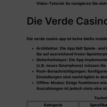
Video-Tutorial: So navigieren Sie si
Die Verde Casin
Die
verde casino app
ist keine bloße mobil
Architektur:
Die App lädt Spiele- und 
Sie auf ausreichend freien Speicher
Sicherheitslayer:
Die App implementie
(z.B. neues Smartphone) müssen Sie 
Push-Benachrichtigungen:
Konfigurie
Einstellungen sind nachträglich in de
Offline-Modus:
Einige Funktionen wie
Auszahlungen ist jedoch stets eine st
Techni
Kategorie
Spezifika