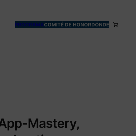
PROGRAMA
COMITÉ DE HONOR
DÓNDE
 App-Mastery,