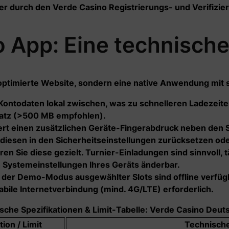
cher durch den Verde Casino Registrierungs- und Verifizi
o App: Eine technisch
optimierte Website, sondern eine native Anwendung mit s
Kontodaten lokal zwischen, was zu schnelleren Ladezeiten
platz (>500 MB empfohlen).
rt einen zusätzlichen Geräte-Fingerabdruck neben den 
diesen in den Sicherheitseinstellungen zurücksetzen ode
ren Sie diese gezielt. Turnier-Einladungen sind sinnvoll
n Systemeinstellungen Ihres Geräts änderbar.
 der Demo-Modus ausgewählter Slots sind offline verfügba
abile Internetverbindung (mind. 4G/LTE) erforderlich.
sche Spezifikationen & Limit-Tabelle: Verde Casino Deut
tion / Limit
Technisch