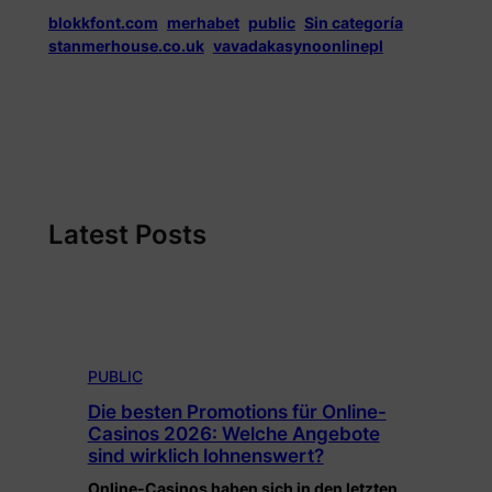
blokkfont.com
merhabet
public
Sin categoría
stanmerhouse.co.uk
vavadakasynoonlinepl
Latest Posts
PUBLIC
Die besten Promotions für Online-
Casinos 2026: Welche Angebote
sind wirklich lohnenswert?
Online-Casinos haben sich in den letzten