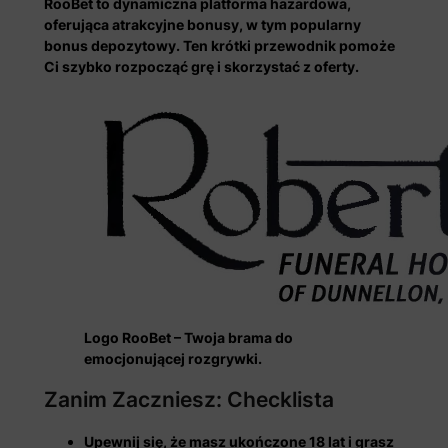
RooBet to dynamiczna platforma hazardowa,
oferująca atrakcyjne bonusy, w tym popularny
bonus depozytowy. Ten krótki przewodnik pomoże
Ci szybko rozpocząć grę i skorzystać z oferty.
Logo RooBet – Twoja brama do
emocjonującej rozgrywki.
Zanim Zaczniesz: Checklista
Upewnij się, że masz ukończone 18 lat i grasz