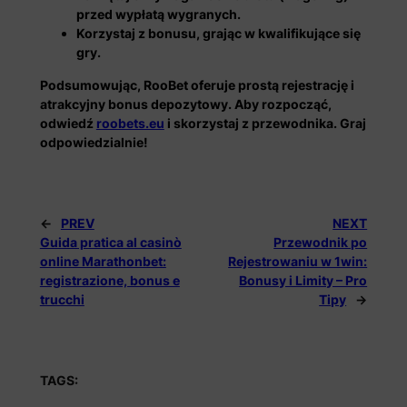
przed wypłatą wygranych.
Korzystaj z bonusu, grając w kwalifikujące się
gry.
Podsumowując, RooBet oferuje prostą rejestrację i
atrakcyjny bonus depozytowy. Aby rozpocząć,
odwiedź
roobets.eu
i skorzystaj z przewodnika. Graj
odpowiedzialnie!
←
PREV
NEXT
Guida pratica al casinò
Przewodnik po
online Marathonbet:
Rejestrowaniu w 1win:
registrazione, bonus e
Bonusy i Limity – Pro
trucchi
Tipy
→
TAGS: