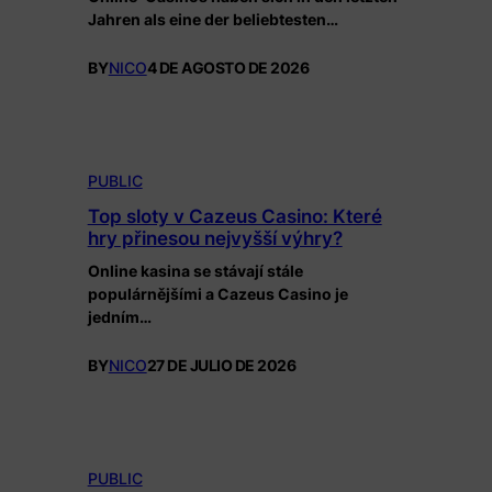
Jahren als eine der beliebtesten…
BY
NICO
4 DE AGOSTO DE 2026
PUBLIC
Top sloty v Cazeus Casino: Které
hry přinesou nejvyšší výhry?
Online kasina se stávají stále
populárnějšími a Cazeus Casino je
jedním…
BY
NICO
27 DE JULIO DE 2026
PUBLIC