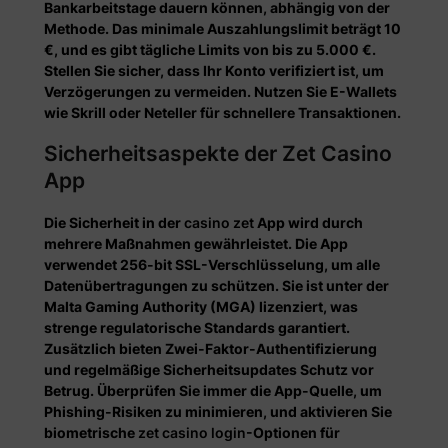
Bankarbeitstage dauern können, abhängig von der
Methode. Das minimale Auszahlungslimit beträgt 10
€, und es gibt tägliche Limits von bis zu 5.000 €.
Stellen Sie sicher, dass Ihr Konto verifiziert ist, um
Verzögerungen zu vermeiden. Nutzen Sie E-Wallets
wie Skrill oder Neteller für schnellere Transaktionen.
Sicherheitsaspekte der Zet Casino
App
Die Sicherheit in der
casino zet
App wird durch
mehrere Maßnahmen gewährleistet. Die App
verwendet 256-bit SSL-Verschlüsselung, um alle
Datenübertragungen zu schützen. Sie ist unter der
Malta Gaming Authority (MGA) lizenziert, was
strenge regulatorische Standards garantiert.
Zusätzlich bieten Zwei-Faktor-Authentifizierung
und regelmäßige Sicherheitsupdates Schutz vor
Betrug. Überprüfen Sie immer die App-Quelle, um
Phishing-Risiken zu minimieren, und aktivieren Sie
biometrische
zet casino login
-Optionen für