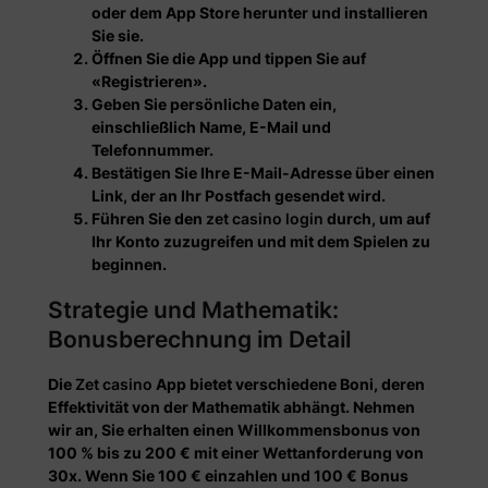
oder dem App Store herunter und installieren
Sie sie.
Öffnen Sie die App und tippen Sie auf
«Registrieren».
Geben Sie persönliche Daten ein,
einschließlich Name, E-Mail und
Telefonnummer.
Bestätigen Sie Ihre E-Mail-Adresse über einen
Link, der an Ihr Postfach gesendet wird.
Führen Sie den
zet casino login
durch, um auf
Ihr Konto zuzugreifen und mit dem Spielen zu
beginnen.
Strategie und Mathematik:
Bonusberechnung im Detail
Die
Zet casino
App bietet verschiedene Boni, deren
Effektivität von der Mathematik abhängt. Nehmen
wir an, Sie erhalten einen Willkommensbonus von
100 % bis zu 200 € mit einer Wettanforderung von
30x. Wenn Sie 100 € einzahlen und 100 € Bonus