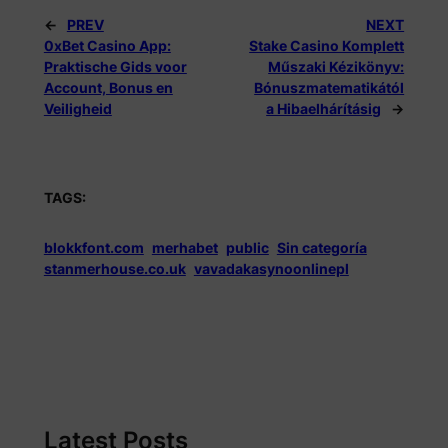
←
PREV
NEXT
0xBet Casino App:
Stake Casino Komplett
Praktische Gids voor
Műszaki Kézikönyv:
Account, Bonus en
Bónuszmatematikától
Veiligheid
a Hibaelhárításig
→
TAGS:
blokkfont.com
merhabet
public
Sin categoría
stanmerhouse.co.uk
vavadakasynoonlinepl
Latest Posts