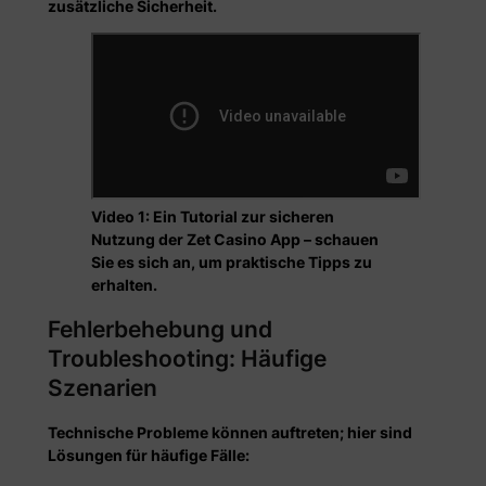
zusätzliche Sicherheit.
Video 1: Ein Tutorial zur sicheren
Nutzung der Zet Casino App – schauen
Sie es sich an, um praktische Tipps zu
erhalten.
Fehlerbehebung und
Troubleshooting: Häufige
Szenarien
Technische Probleme können auftreten; hier sind
Lösungen für häufige Fälle: