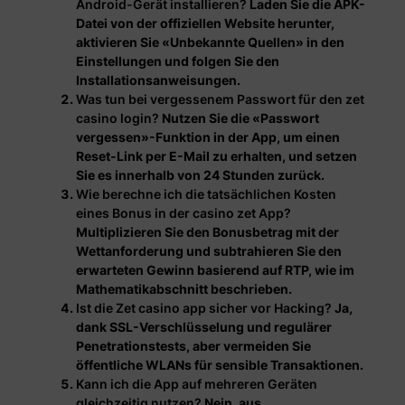
Android-Gerät installieren?
Laden Sie die APK-
Datei von der offiziellen Website herunter,
aktivieren Sie «Unbekannte Quellen» in den
Einstellungen und folgen Sie den
Installationsanweisungen.
Was tun bei vergessenem Passwort für den zet
casino login?
Nutzen Sie die «Passwort
vergessen»-Funktion in der App, um einen
Reset-Link per E-Mail zu erhalten, und setzen
Sie es innerhalb von 24 Stunden zurück.
Wie berechne ich die tatsächlichen Kosten
eines Bonus in der casino zet App?
Multiplizieren Sie den Bonusbetrag mit der
Wettanforderung und subtrahieren Sie den
erwarteten Gewinn basierend auf RTP, wie im
Mathematikabschnitt beschrieben.
Ist die Zet casino app sicher vor Hacking?
Ja,
dank SSL-Verschlüsselung und regulärer
Penetrationstests, aber vermeiden Sie
öffentliche WLANs für sensible Transaktionen.
Kann ich die App auf mehreren Geräten
gleichzeitig nutzen?
Nein, aus