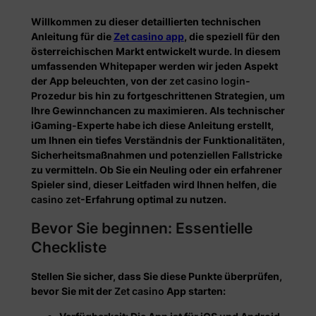
Willkommen zu dieser detaillierten technischen
Anleitung für die
Zet casino app
, die speziell für den
österreichischen Markt entwickelt wurde. In diesem
umfassenden Whitepaper werden wir jeden Aspekt
der App beleuchten, von der
zet casino login
-
Prozedur bis hin zu fortgeschrittenen Strategien, um
Ihre Gewinnchancen zu maximieren. Als technischer
iGaming-Experte habe ich diese Anleitung erstellt,
um Ihnen ein tiefes Verständnis der Funktionalitäten,
Sicherheitsmaßnahmen und potenziellen Fallstricke
zu vermitteln. Ob Sie ein Neuling oder ein erfahrener
Spieler sind, dieser Leitfaden wird Ihnen helfen, die
casino zet
-Erfahrung optimal zu nutzen.
Bevor Sie beginnen: Essentielle
Checkliste
Stellen Sie sicher, dass Sie diese Punkte überprüfen,
bevor Sie mit der
Zet casino
App starten: