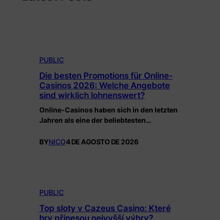
PUBLIC
Die besten Promotions für Online-
Casinos 2026: Welche Angebote
sind wirklich lohnenswert?
Online-Casinos haben sich in den letzten
Jahren als eine der beliebtesten…
BY
NICO
4 DE AGOSTO DE 2026
PUBLIC
Top sloty v Cazeus Casino: Které
hry přinesou nejvyšší výhry?