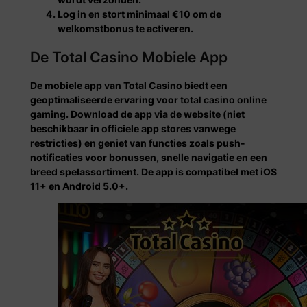
Log in en stort minimaal €10 om de
welkomstbonus te activeren.
De Total Casino Mobiele App
De mobiele app van Total Casino biedt een
geoptimaliseerde ervaring voor
total casino online
gaming. Download de app via de website (niet
beschikbaar in officiele app stores vanwege
restricties) en geniet van functies zoals push-
notificaties voor bonussen, snelle navigatie en een
breed spelassortiment. De app is compatibel met iOS
11+ en Android 5.0+.