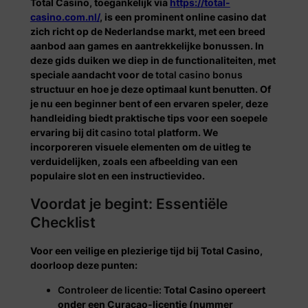
Total Casino, toegankelijk via
https://total-
casino.com.nl/
, is een prominent online casino dat
zich richt op de Nederlandse markt, met een breed
aanbod aan games en aantrekkelijke bonussen. In
deze gids duiken we diep in de functionaliteiten, met
speciale aandacht voor de
total casino bonus
structuur en hoe je deze optimaal kunt benutten. Of
je nu een beginner bent of een ervaren speler, deze
handleiding biedt praktische tips voor een soepele
ervaring bij dit
casino total
platform. We
incorporeren visuele elementen om de uitleg te
verduidelijken, zoals een afbeelding van een
populaire slot en een instructievideo.
Voordat je begint: Essentiële
Checklist
Voor een veilige en plezierige tijd bij Total Casino,
doorloop deze punten:
Controleer de licentie:
Total Casino opereert
onder een Curacao-licentie (nummer