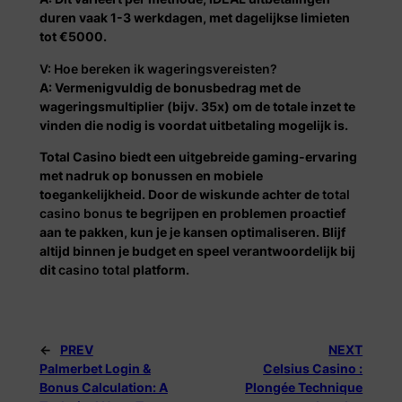
duren vaak 1-3 werkdagen, met dagelijkse limieten
tot €5000.
V: Hoe bereken ik wageringsvereisten?
A: Vermenigvuldig de bonusbedrag met de
wageringsmultiplier (bijv. 35x) om de totale inzet te
vinden die nodig is voordat uitbetaling mogelijk is.
Total Casino biedt een uitgebreide gaming-ervaring
met nadruk op bonussen en mobiele
toegankelijkheid. Door de wiskunde achter de
total
casino bonus
te begrijpen en problemen proactief
aan te pakken, kun je je kansen optimaliseren. Blijf
altijd binnen je budget en speel verantwoordelijk bij
dit
casino total
platform.
←
PREV
NEXT
Palmerbet Login &
Celsius Casino :
Bonus Calculation: A
Plongée Technique