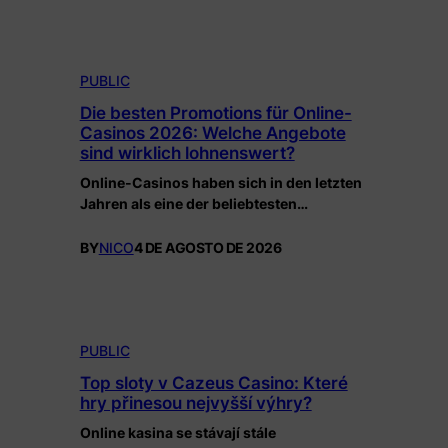
PUBLIC
Die besten Promotions für Online-
Casinos 2026: Welche Angebote
sind wirklich lohnenswert?
Online-Casinos haben sich in den letzten
Jahren als eine der beliebtesten…
BY
NICO
4 DE AGOSTO DE 2026
PUBLIC
Top sloty v Cazeus Casino: Které
hry přinesou nejvyšší výhry?
Online kasina se stávají stále