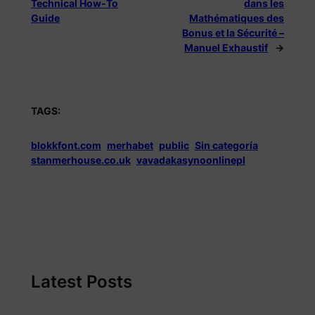
Technical How-To
dans les
Guide
Mathématiques des
Bonus et la Sécurité –
Manuel Exhaustif
→
TAGS:
blokkfont.com
merhabet
public
Sin categoría
stanmerhouse.co.uk
vavadakasynoonlinepl
Latest Posts