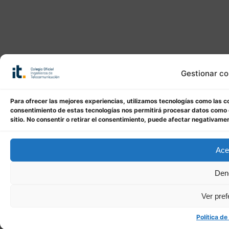
Gestionar co
Para ofrecer las mejores experiencias, utilizamos tecnologías como las co
consentimiento de estas tecnologías nos permitirá procesar datos como 
sitio. No consentir o retirar el consentimiento, puede afectar negativamen
Ace
Den
Ver pref
Política de