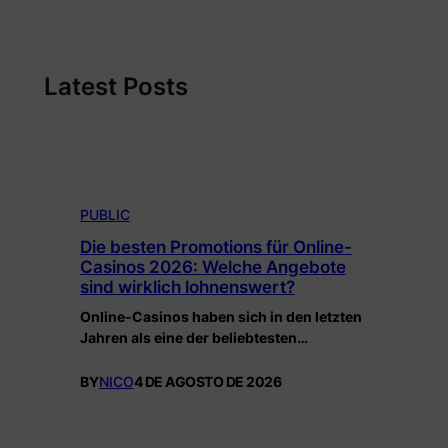
Latest Posts
PUBLIC
Die besten Promotions für Online-
Casinos 2026: Welche Angebote
sind wirklich lohnenswert?
Online-Casinos haben sich in den letzten
Jahren als eine der beliebtesten…
BY
NICO
4 DE AGOSTO DE 2026