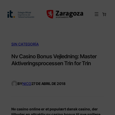
Saltar
al
contenido
SIN CATEGORÍA
Nv Casino Bonus Vejledning: Master
Aktiveringsprocessen Trin for Trin
BY
NICO
27 DE ABRIL DE 2018
Nv casino online er et populært dansk casino, der
tilbyder en attraktiv nv casino bonus til nye spillere.