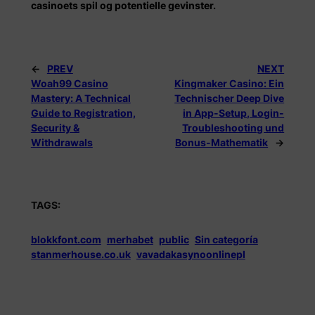
casinoets spil og potentielle gevinster.
←
PREV
NEXT
Woah99 Casino
Kingmaker Casino: Ein
Mastery: A Technical
Technischer Deep Dive
Guide to Registration,
in App-Setup, Login-
Security &
Troubleshooting und
Withdrawals
Bonus-Mathematik
→
TAGS:
blokkfont.com
merhabet
public
Sin categoría
stanmerhouse.co.uk
vavadakasynoonlinepl