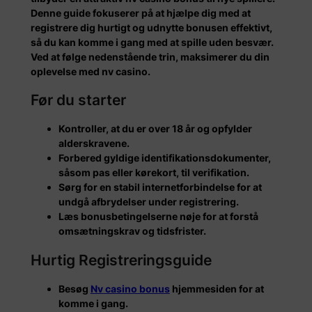
Denne guide fokuserer på at hjælpe dig med at
registrere dig hurtigt og udnytte bonusen effektivt,
så du kan komme i gang med at spille uden besvær.
Ved at følge nedenstående trin, maksimerer du din
oplevelse med nv casino.
Før du starter
Kontroller, at du er over 18 år og opfylder
alderskravene.
Forbered gyldige identifikationsdokumenter,
såsom pas eller kørekort, til verifikation.
Sørg for en stabil internetforbindelse for at
undgå afbrydelser under registrering.
Læs bonusbetingelserne nøje for at forstå
omsætningskrav og tidsfrister.
Hurtig Registreringsguide
Besøg
Nv casino bonus
hjemmesiden for at
komme i gang.