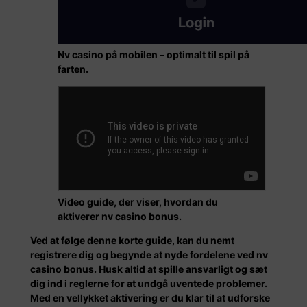
Nv casino på mobilen – optimalt til spil på
farten.
Video guide, der viser, hvordan du
aktiverer nv casino bonus.
Ved at følge denne korte guide, kan du nemt
registrere dig og begynde at nyde fordelene ved nv
casino bonus. Husk altid at spille ansvarligt og sæt
dig ind i reglerne for at undgå uventede problemer.
Med en vellykket aktivering er du klar til at udforske