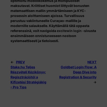
optimoitu mobiilikokemus ja monipuoliset
maksutavat. Kriittiset huomiot liittyvät bonusten
matemaattisen mallin ymmärtämiseen ja KYC-
prosessin aloittamiseen ajoissa. Turvallisuus
perustuu vakiintuneelle Curaçao-mallille ja
modernille salaukselle. Käyttämällä tätä oppasta
referenssinä, voit navigoida
excitewin login
-sivusta
ensimmäiseen onnistuneeseen nostoon
systemaattisesti ja tietoisesti.
←
PREV
NEXT
Stake.hu Teljes
Goldbet Login Flow: A
Részvételi Kézikönyv:
Deep Dive into
Regisztrációtól a
Registration & Security
Kifizetési Stratégiákig
→
– Pro Tips