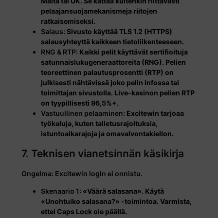
Malta tai UK. Se kattaa kuitenkin riittävästi
pelaajansuojamekanismeja riitojen
ratkaisemiseksi.
Salaus:
Sivusto käyttää TLS 1.2 (HTTPS)
salausyhteyttä kaikkeen tietoliikenteeseen.
RNG & RTP:
Kaikki pelit käyttävät sertifioituja
satunnaislukugeneraattoreita (RNG). Pelien
teoreettinen palautusprosentti (RTP) on
julkisesti nähtävissä joko pelin infossa tai
toimittajan sivustolla. Live-kasinon pelien RTP
on tyypillisesti 96,5%+.
Vastuullinen pelaaminen:
Excitewin tarjoaa
työkaluja, kuten talletusrajoituksia,
istuntoaikarajoja ja omavalvontakiellon.
7. Teknisen vianetsinnän käsikirja
Ongelma: Excitewin login ei onnistu.
Skenaario 1:
«Väärä salasana». Käytä
«Unohtuiko salasana?» -toimintoa. Varmista,
ettei Caps Lock ole päällä.