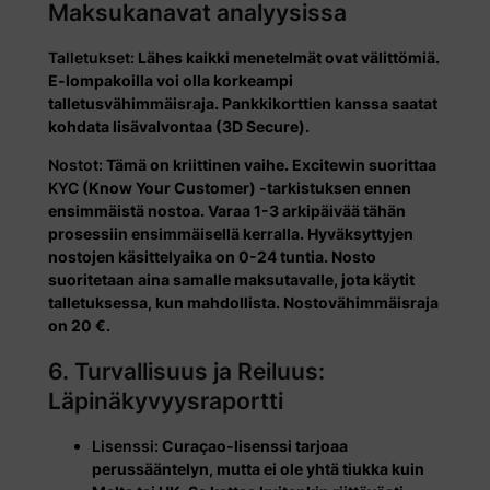
Maksukanavat analyysissa
Talletukset:
Lähes kaikki menetelmät ovat välittömiä.
E-lompakoilla voi olla korkeampi
talletusvähimmäisraja. Pankkikorttien kanssa saatat
kohdata lisävalvontaa (3D Secure).
Nostot:
Tämä on kriittinen vaihe. Excitewin suorittaa
KYC
(Know Your Customer) -tarkistuksen ennen
ensimmäistä nostoa. Varaa 1-3 arkipäivää tähän
prosessiin ensimmäisellä kerralla. Hyväksyttyjen
nostojen käsittelyaika on 0-24 tuntia. Nosto
suoritetaan aina samalle maksutavalle, jota käytit
talletuksessa, kun mahdollista. Nostovähimmäisraja
on 20 €.
6. Turvallisuus ja Reiluus:
Läpinäkyvyysraportti
Lisenssi:
Curaçao-lisenssi tarjoaa
perussääntelyn, mutta ei ole yhtä tiukka kuin