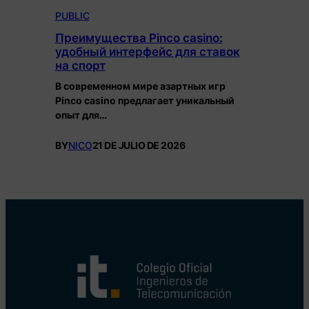
PUBLIC
Преимущества Pinco casino:
удобный интерфейс для ставок
на спорт
В современном мире азартных игр
Pinco casino предлагает уникальный
опыт для…
BY
NICO
21 DE JULIO DE 2026