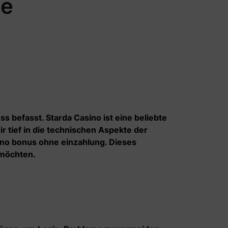
ie
s befasst. Starda Casino ist eine beliebte
r tief in die technischen Aspekte der
ino bonus ohne einzahlung
. Dieses
 möchten.