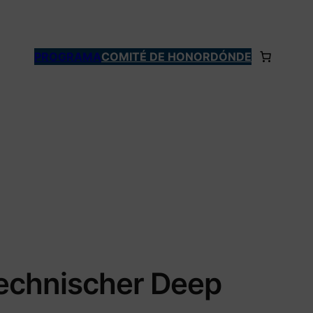
PROGRAMA
COMITÉ DE HONOR
DÓNDE
Technischer Deep