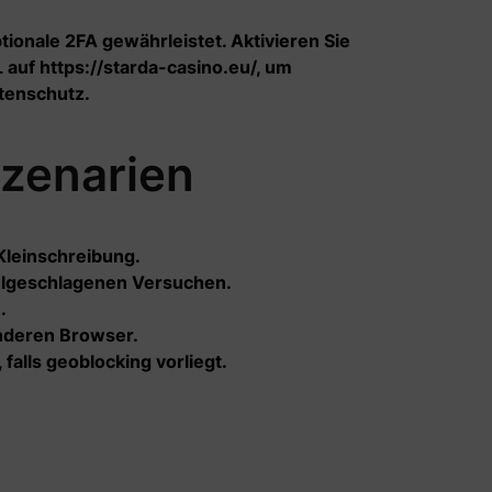
ionale 2FA gewährleistet. Aktivieren Sie
auf https://starda-casino.eu/, um
atenschutz.
Szenarien
Kleinschreibung.
ehlgeschlagenen Versuchen.
.
anderen Browser.
alls geoblocking vorliegt.