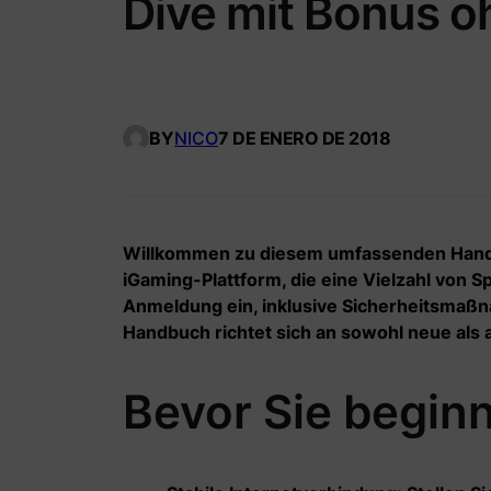
Dive mit Bonus o
BY
NICO
7 DE ENERO DE 2018
Willkommen zu diesem umfassenden Handb
iGaming-Plattform, die eine Vielzahl von S
Anmeldung ein, inklusive Sicherheitsma
Handbuch richtet sich an sowohl neue als a
Bevor Sie beginn