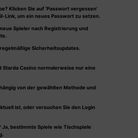
abe?
Klicken Sie auf ‘Passwort vergessen’
ail-Link, um ein neues Passwort zu setzen.
 neue Spieler nach Registrierung und
te.
regelmäßige Sicherheitsupdates.
t Starda Casino normalerweise nur eine
hängig von der gewählten Methode und
aktuell ist, oder versuchen Sie den Login
?
Ja, bestimmte Spiele wie Tischspiele
g.