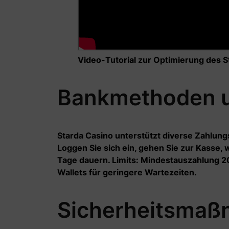
Video-Tutorial zur Optimierung des 
Bankmethoden 
Starda Casino unterstützt diverse Zahlung
Loggen Sie sich ein, gehen Sie zur Kasse,
Tage dauern. Limits: Mindestauszahlung 
Wallets für geringere Wartezeiten.
Sicherheitsmaß