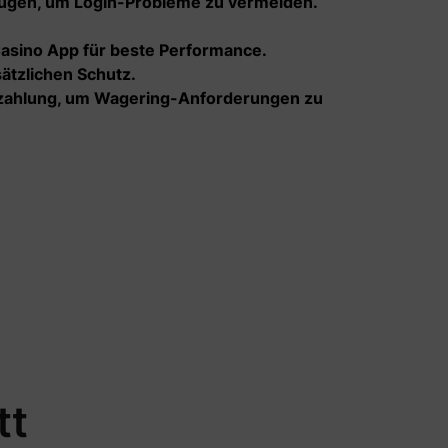
erfügen, um Login-Probleme zu vermeiden.
Casino App für beste Performance.
ätzlichen Schutz.
zahlung
, um Wagering-Anforderungen zu
tt