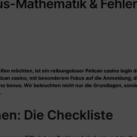
s-Mathematik & Fehle
reifen möchten, ist ein reibungsloser
Pelican casino login
d
lican casino
, mit besonderem Fokus auf die Anmeldung, d
ino bonus
. Wir beleuchten nicht nur die Grundlagen, son
.
en: Die Checkliste