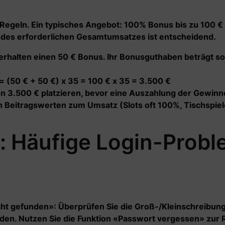
 Regeln. Ein typisches Angebot: 100% Bonus bis zu 100 €
es erforderlichen Gesamtumsatzes ist entscheidend.
 erhalten einen 50 € Bonus. Ihr Bonusguthaben beträgt so
 (50 € + 50 €) x 35 = 100 € x 35 = 3.500 €
n 3.500 € platzieren, bevor eine Auszahlung der Gewinn
en Beitragswerten zum Umsatz (Slots oft 100%, Tischspiel
: Häufige Login-Prob
cht gefunden»:
Überprüfen Sie die Groß-/Kleinschreibung 
n. Nutzen Sie die Funktion «Passwort vergessen» zur 