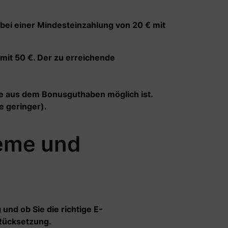
 bei einer Mindesteinzahlung von 20 € mit
mit 50 €. Der zu erreichende
e aus dem Bonusguthaben möglich ist.
e geringer).
leme und
und ob Sie die richtige E-
Rücksetzung.