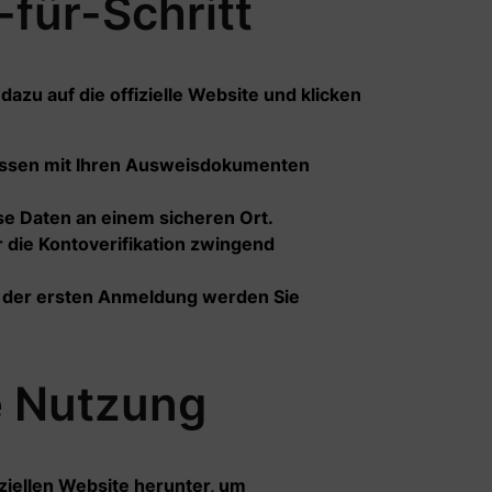
-für-Schritt
azu auf die offizielle Website und klicken
müssen mit Ihren Ausweisdokumenten
se Daten an einem sicheren Ort.
ür die Kontoverifikation zwingend
 der ersten Anmeldung werden Sie
te Nutzung
fiziellen Website herunter, um