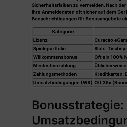
Sicherheitsrisiken zu vermeiden. Nach der 
Ihre Anmeldedaten oft sicher auf dem Gerä
Benachrichtigungen für Bonusangebote akti
Kategorie
Lizenz
Curacao eGamin
Spieleportfolio
Slots, Tischsp
Willkommensbonus
Oft ein 100% 
Mindesteinzahlung
Üblicherweise
Zahlungsmethoden
Kreditkarten, 
Umsatzbedingungen (WR)
Oft 35x (Bonu
Bonusstrategie:
Umsatzbedingu