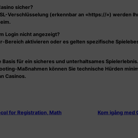
Casino sicher?
 SSL-Verschlüsselung (erkennbar an «https://») werden 
heim.
 Login nicht angezeigt?
-Bereich aktivieren oder es gelten spezifische Spieleb
ie Basis für ein sicheres und unterhaltsames Spielerlebni
ooting-Maßnahmen können Sie technische Hürden minimi
an Casinos.
ol for Registration, Math
Kom igång med Cas