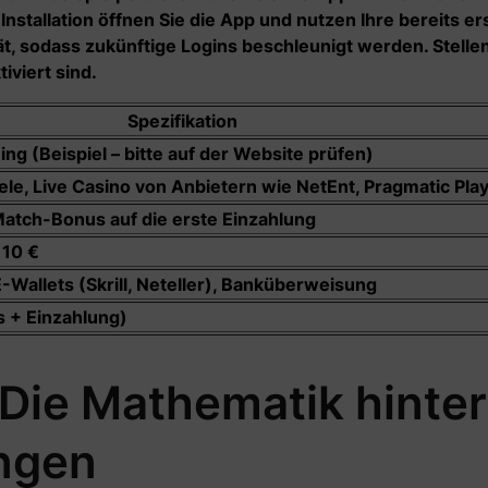
Installation öffnen Sie die App und nutzen Ihre bereits er
t, sodass zukünftige Logins beschleunigt werden. Stellen
viert sind.
Spezifikation
g (Beispiel – bitte auf der Website prüfen)
iele, Live Casino von Anbietern wie NetEnt, Pragmatic Pla
Match-Bonus auf die erste Einzahlung
 10 €
E-Wallets (Skrill, Neteller), Banküberweisung
s + Einzahlung)
 Die Mathematik hinte
ngen