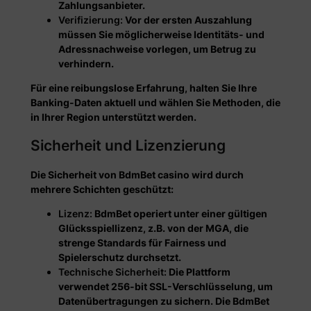
Zahlungsanbieter.
Verifizierung:
Vor der ersten Auszahlung
müssen Sie möglicherweise Identitäts- und
Adressnachweise vorlegen, um Betrug zu
verhindern.
Für eine reibungslose Erfahrung, halten Sie Ihre
Banking-Daten aktuell und wählen Sie Methoden, die
in Ihrer Region unterstützt werden.
Sicherheit und Lizenzierung
Die Sicherheit von BdmBet casino wird durch
mehrere Schichten geschützt:
Lizenz:
BdmBet operiert unter einer gültigen
Glücksspiellizenz, z.B. von der MGA, die
strenge Standards für Fairness und
Spielerschutz durchsetzt.
Technische Sicherheit:
Die Plattform
verwendet 256-bit SSL-Verschlüsselung, um
Datenübertragungen zu sichern. Die BdmBet