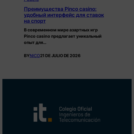
Преимущества Pinco casino:
удобный интерфейс для ставок
на спорт
В современном мире азартных игр
Pinco casino предлагает уникальный
опыт для…
BY
NICO
21 DE JULIO DE 2026