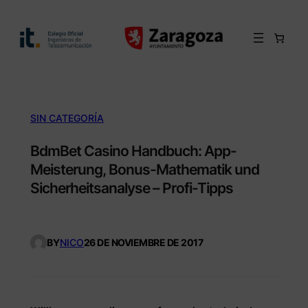
Saltar
al
contenido
SIN CATEGORÍA
BdmBet Casino Handbuch: App-
Meisterung, Bonus-Mathematik und
Sicherheitsanalyse – Profi-Tipps
BY
NICO
26 DE NOVIEMBRE DE 2017