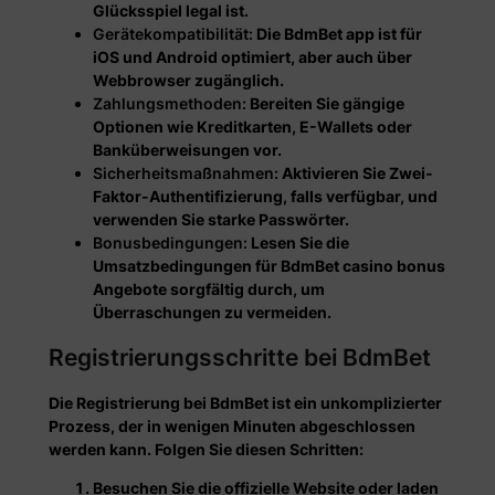
Glücksspiel legal ist.
Gerätekompatibilität:
Die BdmBet app ist für
iOS und Android optimiert, aber auch über
Webbrowser zugänglich.
Zahlungsmethoden:
Bereiten Sie gängige
Optionen wie Kreditkarten, E-Wallets oder
Banküberweisungen vor.
Sicherheitsmaßnahmen:
Aktivieren Sie Zwei-
Faktor-Authentifizierung, falls verfügbar, und
verwenden Sie starke Passwörter.
Bonusbedingungen:
Lesen Sie die
Umsatzbedingungen für BdmBet casino bonus
Angebote sorgfältig durch, um
Überraschungen zu vermeiden.
Registrierungsschritte bei BdmBet
Die Registrierung bei BdmBet ist ein unkomplizierter
Prozess, der in wenigen Minuten abgeschlossen
werden kann. Folgen Sie diesen Schritten:
Besuchen Sie die offizielle Website oder laden