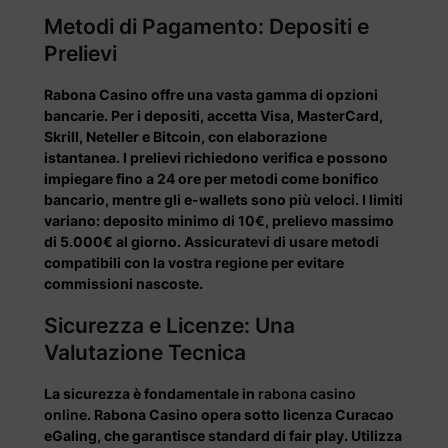
Metodi di Pagamento: Depositi e
Prelievi
Rabona Casino offre una vasta gamma di opzioni
bancarie. Per i depositi, accetta Visa, MasterCard,
Skrill, Neteller e Bitcoin, con elaborazione
istantanea. I prelievi richiedono verifica e possono
impiegare fino a 24 ore per metodi come bonifico
bancario, mentre gli e-wallets sono più veloci. I limiti
variano: deposito minimo di 10€, prelievo massimo
di 5.000€ al giorno. Assicuratevi di usare metodi
compatibili con la vostra regione per evitare
commissioni nascoste.
Sicurezza e Licenze: Una
Valutazione Tecnica
La sicurezza è fondamentale in
rabona casino
online
. Rabona Casino opera sotto licenza Curacao
eGaling, che garantisce standard di fair play. Utilizza