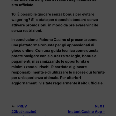
sito ufficiale.
10. È possibile giocare senza bonus per evitare
wagering?
Sì, optate per depositi standard senza
attivare promozioni, in modo da prelevare vincite
senza restrizioni.
In conclusione, Rabona Casino si presenta come
una piattaforma robusta per gli appassionati di
gioco online. Con una guida tecnica come questa,
potete navigare con sicurezza tra login, bonus e
pagamenti, massimizzando le opportunità e
minimizzando i rischi. Ricordate di giocare
responsabilmente e di utilizzare le risorse qui fornite
per un’esperienza ottimale. Per ulteriori
aggiornamenti, visitate regolarmente il sito ufficiale.
←
PREV
NEXT
22bet kaszinó
Instant Casino App –