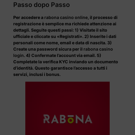
Passo dopo Passo
Per accedere a
rabona casino online
, il processo di
registrazione è semplice ma richiede attenzione ai
dettagli. Seguite questi passi: 1) Visitate il sito
ufficiale e cliccate su «Registrati». 2) Inserite i dati
personali come nome, email e data di nascita. 3)
Create una password sicura per il
rabona casino
login
. 4) Confermate l’account via email. 5)
Completate la verifica KYC inviando un documento
d’identità. Questo garantisce l’accesso a tutti i
servizi, inclusi i bonus.