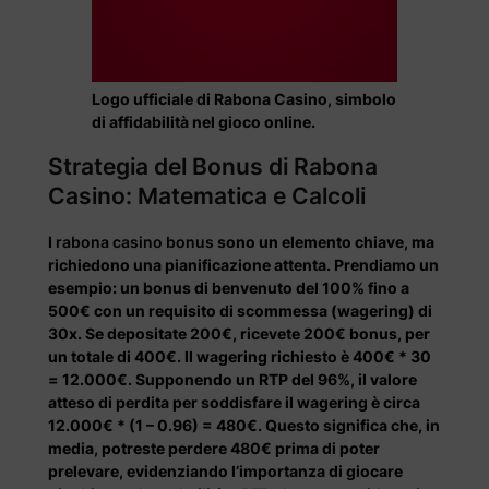
Logo ufficiale di Rabona Casino, simbolo
di affidabilità nel gioco online.
Strategia del Bonus di Rabona
Casino: Matematica e Calcoli
I
rabona casino bonus
sono un elemento chiave, ma
richiedono una pianificazione attenta. Prendiamo un
esempio: un bonus di benvenuto del 100% fino a
500€ con un requisito di scommessa (wagering) di
30x. Se depositate 200€, ricevete 200€ bonus, per
un totale di 400€. Il wagering richiesto è 400€ * 30
= 12.000€. Supponendo un RTP del 96%, il valore
atteso di perdita per soddisfare il wagering è circa
12.000€ * (1 – 0.96) = 480€. Questo significa che, in
media, potreste perdere 480€ prima di poter
prelevare, evidenziando l’importanza di giocare