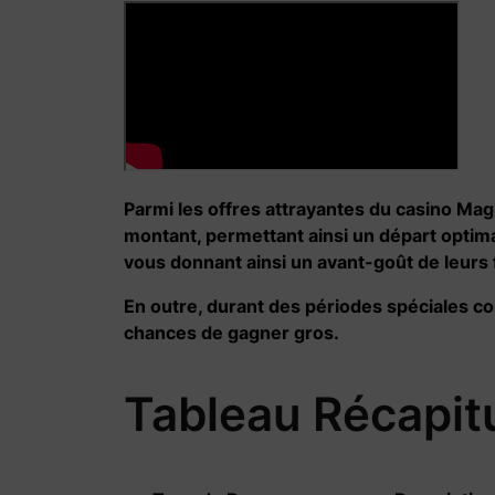
Parmi les offres attrayantes du casino Mag
montant, permettant ainsi un départ optima
vous donnant ainsi un avant-goût de leurs 
En outre, durant des périodes spéciales c
chances de gagner gros.
Tableau Récapitu