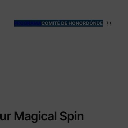
PROGRAMA
COMITÉ DE HONOR
DÓNDE
ur Magical Spin