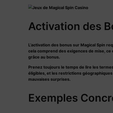
Activation des B
L’activation des bonus sur Magical Spin re
cela comprend des exigences de mise, ce qu
grâce au bonus.
Prenez toujours le temps de lire les termes 
éligibles, et les restrictions géographiq
mauvaises surprises.
Exemples Concre