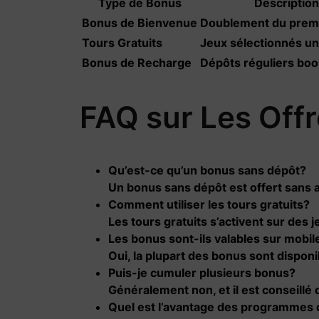
Type de Bonus
Description
Bonus de Bienvenue
Doublement du prem
Tours Gratuits
Jeux sélectionnés u
Bonus de Recharge
Dépôts réguliers boo
FAQ sur Les Off
Qu’est-ce qu’un bonus sans dépôt?
Un bonus sans dépôt est offert sans a
Comment utiliser les tours gratuits?
Les tours gratuits s’activent sur des
Les bonus sont-ils valables sur mobil
Oui, la plupart des bonus sont disponi
Puis-je cumuler plusieurs bonus?
Généralement non, et il est conseillé 
Quel est l’avantage des programmes d