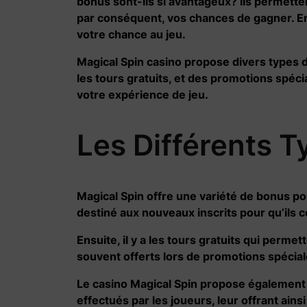
bonus sont-ils si avantageux? Ils permett
par conséquent, vos chances de gagner. En
votre chance au jeu.
Magical Spin casino propose divers types 
les tours gratuits, et des promotions spéc
votre expérience de jeu.
Les Différents T
Magical Spin offre une variété de bonus p
destiné aux nouveaux inscrits pour qu’ils
Ensuite, il y a les tours gratuits qui perm
souvent offerts lors de promotions spécia
Le casino Magical Spin propose également 
effectués par les joueurs, leur offrant ain