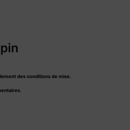
Spin
ralement des conditions de mise.
mentaires.