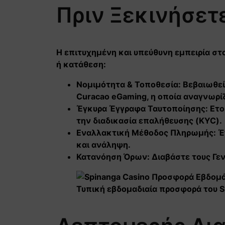
Πριν Ξεκινήσετε
Η επιτυχημένη και υπεύθυνη εμπειρία στ
ή κατάθεση:
Νομιμότητα & Τοποθεσία:
Βεβαιωθείτ
Curacao eGaming, η οποία αναγνωρίζ
Έγκυρα Έγγραφα Ταυτοποίησης:
Ετο
την διαδικασία επαλήθευσης (KYC).
Εναλλακτική Μέθοδος Πληρωμής:
Έχ
και ανάληψη.
Κατανόηση Όρων:
Διαβάστε τους Γεν
Τυπική εβδομαδιαία προσφορά του Sp