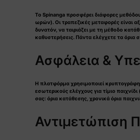
Το Spinanga προσφέρει διάφορες μεθόδους.
ωρών). Οι τραπεζικές μεταφορές είναι αξ
δυνατόν, να ταιριάζει με τη μέθοδο κατά
καθυστερήσεις. Πάντα ελέγχετε τα όρια 
Ασφάλεια & Υπε
Η πλατφόρμα χρησιμοποιεί κρυπτογράφησ
εσωτερικούς ελέγχους για τίμιο παιχνίδι
σας: όρια κατάθεσης, χρονικά όρια παιχ
Αντιμετώπιση Π