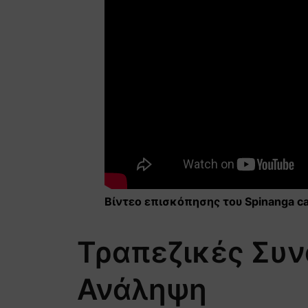
Βίντεο επισκόπησης του Spinanga cas
Τραπεζικές Συν
Ανάληψη