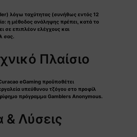
eller) λόγω ταχύτητας (συνήθως εντός 12
ίο: η
μέθοδος ανάληψης πρέπει, κατά το
ει σε επιπλέον ελέγχους και
λ σας.
χνικό Πλαίσιο
 Curacao eGaming προϋποθέτει
ε εργαλεία υπεύθυνου τζόγου στο προφίλ
 περίφημο πρόγραμμα Gamblers Anonymous.
 & Λύσεις