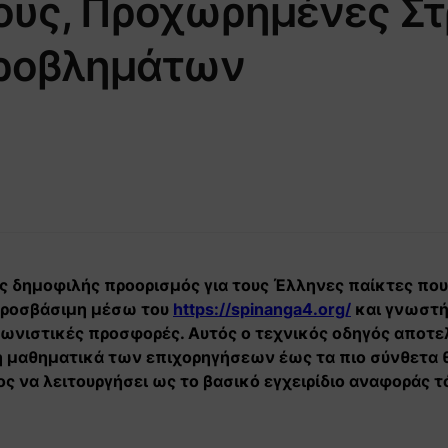
υς, Προχωρημένες Στ
Προβλημάτων
ας δημοφιλής προορισμός για τους Έλληνες παίκτες πο
προσβάσιμη μέσω του
https://spinanga4.org/
και γνωστή 
ωνιστικές προσφορές. Αυτός ο τεχνικός οδηγός αποτελε
ώδη μαθηματικά των επιχορηγήσεων έως τα πιο σύνθετα
ς να λειτουργήσει ως το βασικό εγχειρίδιο αναφοράς τό