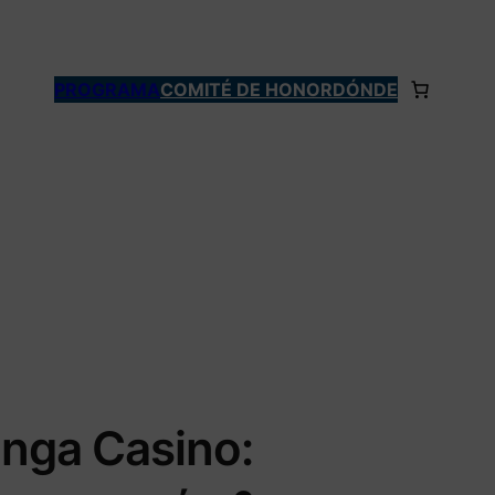
PROGRAMA
COMITÉ DE HONOR
DÓNDE
nga Casino: