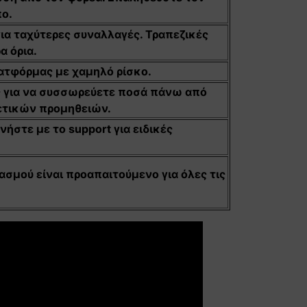
πο.
για ταχύτερες συναλλαγές. Τραπεζικές
α όρια.
λατφόρμας με χαμηλό ρίσκο.
 για να συσσωρεύετε ποσά πάνω από
χετικών προμηθειών.
νήστε με το support για ειδικές
σμού είναι προαπαιτούμενο για όλες τις