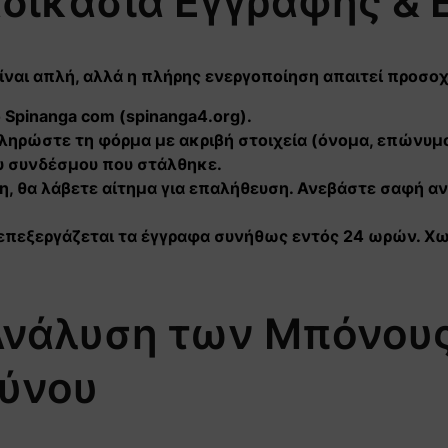
δικασία Εγγραφής &
ίναι απλή, αλλά η πλήρης ενεργοποίηση απαιτεί προσοχ
ο
Spinanga com
(spinanga4.org).
ηρώστε τη φόρμα με ακριβή στοιχεία (όνομα, επώνυμο,
υ συνδέσμου που στάλθηκε.
η, θα λάβετε αίτημα για επαλήθευση. Ανεβάστε σαφή α
πεξεργάζεται τα έγγραφα συνήθως εντός 24 ωρών. Χωρί
νάλυση των Μπόνους
δύνου