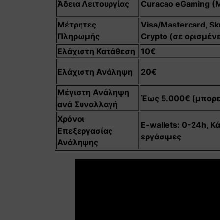
Άδεια Λειτουργίας
Curacao eGaming (M
Μέτρητες
Visa/Mastercard, Skri
Πληρωμής
Crypto (σε ορισμέν
Ελάχιστη Κατάθεση
10€
Ελάχιστη Ανάληψη
20€
Μέγιστη Ανάληψη
Έως 5.000€ (μπορεί
ανά Συναλλαγή
Χρόνοι
E-wallets: 0-24h, Κ
Επεξεργασίας
εργάσιμες
Ανάληψης