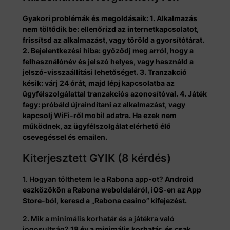
Gyakori problémák és megoldásaik: 1. Alkalmazás
nem töltődik be: ellenőrizd az internetkapcsolatot,
frissítsd az alkalmazást, vagy töröld a gyorsítótárat.
2. Bejelentkezési hiba: győződj meg arról, hogy a
felhasználónév és jelszó helyes, vagy használd a
jelszó-visszaállítási lehetőséget. 3. Tranzakció
késik: várj 24 órát, majd lépj kapcsolatba az
ügyfélszolgálattal tranzakciós azonosítóval. 4. Játék
fagy: próbáld újraindítani az alkalmazást, vagy
kapcsolj WiFi-ről mobil adatra. Ha ezek nem
működnek, az ügyfélszolgálat elérhető élő
csevegéssel és emailen.
Kiterjesztett GYIK (8 kérdés)
1. Hogyan tölthetem le a Rabona app-ot?
Android
eszközökön a Rabona weboldaláról, iOS-en az App
Store-ból, keresd a „Rabona casino” kifejezést.
2. Mik a minimális korhatár és a játékra való
jogosultság?
18 év a minimális korhatár, és csak