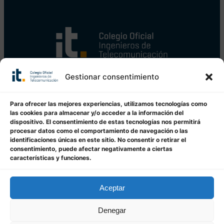
Gestionar consentimiento
LinkedIn
X
WhatsApp
Para ofrecer las mejores experiencias, utilizamos tecnologías como
las cookies para almacenar y/o acceder a la información del
dispositivo. El consentimiento de estas tecnologías nos permitirá
C/ Almagro 2, 1º Izqda
procesar datos como el comportamiento de navegación o las
identificaciones únicas en este sitio. No consentir o retirar el
28010 Madrid
consentimiento, puede afectar negativamente a ciertas
91 391 10 66
características y funciones.
coit@coit.es
Política de privacidad
Aceptar
Aviso legal
Denegar
2025 © Colegio Oficial de Ingenieros de
Telecomunicación