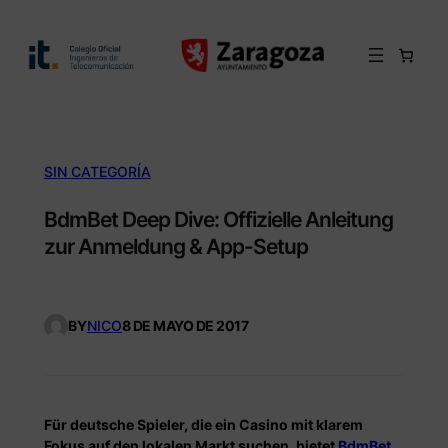
Saltar
al
contenido
SIN CATEGORÍA
BdmBet Deep Dive: Offizielle Anleitung
zur Anmeldung & App-Setup
BY
NICO
8 DE MAYO DE 2017
Für deutsche Spieler, die ein Casino mit klarem
Fokus auf den lokalen Markt suchen, bietet
BdmBet