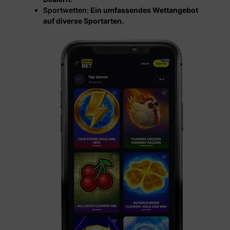
Sportwetten:
Ein umfassendes Wettangebot
auf diverse Sportarten.