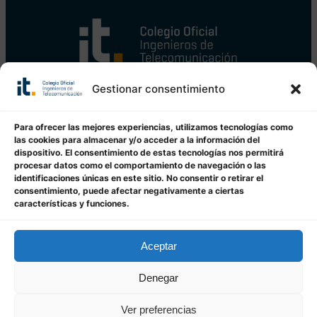
Gestionar consentimiento
LinkedIn
X
WhatsApp
Para ofrecer las mejores experiencias, utilizamos tecnologías como
las cookies para almacenar y/o acceder a la información del
dispositivo. El consentimiento de estas tecnologías nos permitirá
C/ Almagro 2, 1º Izqda
procesar datos como el comportamiento de navegación o las
identificaciones únicas en este sitio. No consentir o retirar el
28010 Madrid
consentimiento, puede afectar negativamente a ciertas
91 391 10 66
características y funciones.
coit@coit.es
Política de privacidad
Aceptar
Aviso legal
Denegar
2025 © Colegio Oficial de Ingenieros de
Telecomunicación
Ver preferencias