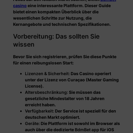
casino
eine interessante Plattform. Dieser Guide
bietet einen kompakten Überblick über die
wesentlichen Schritte zur Nutzung, die
Kernangebote und technischen Spezifikationen.
Vorbereitung: Das sollten Sie
wissen
Bevor Sie sich registrieren, prüfen Sie diese Punkte
für einen reibungslosen Start:
Lizenzen & Sicherheit:
Das Casino operiert
unter der Lizenz von Curaçao (Master Gaming
License).
Altersbeschränkung:
Sie müssen das
gesetzliche Mindestalter von 18 Jahren
erreicht haben.
Verfügbarkeit:
Der Service ist speziell für den
deutschen Markt optimiert.
Geräte:
Die Plattform ist sowohl im Browser als
auch über die dedizierte
BdmBet app
für iOS