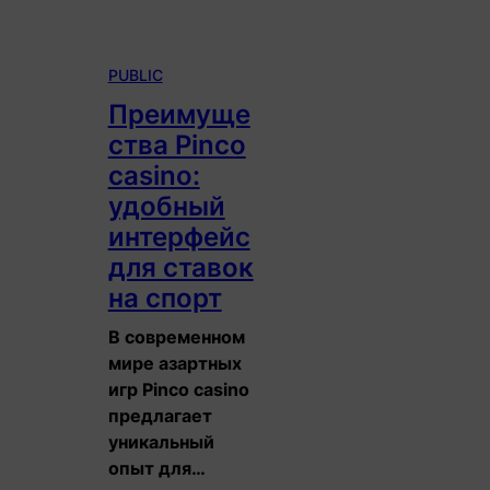
PUBLIC
Преимуще
ства Pinco
casino:
удобный
интерфейс
для ставок
на спорт
В современном
мире азартных
игр Pinco casino
предлагает
уникальный
опыт для…