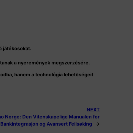
ő játékosokat.
osítanak a nyeremények megszerzésére.
odba, hanem a technológia lehetőségeit
NEXT
no Norge: Den Vitenskapelige Manualen for
Bankintegrasjon og Avansert Feilsøking
→