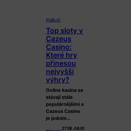
PUBLIC
Top sloty v
Cazeus
Casino:
Které hry
přinesou
nejvyšší
výhry?
Online kasina se
stávají stále
populárnějšími a
Cazeus Casino
je jedním…
27 DE JULIO