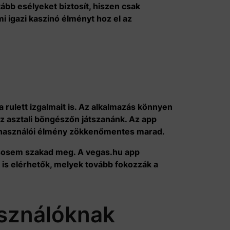
tább esélyeket biztosít, hiszen csak
mi igazi kaszinó élményt hoz el az
a rulett izgalmait is. Az alkalmazás könnyen
az asztali böngészőn játszanánk. Az app
felhasználói élmény zökkenőmentes marad.
ék sosem szakad meg. A vegas.hu app
is elérhetők, melyek tovább fokozzák a
asználóknak