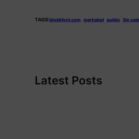
TAGS:
blokkfont.com
merhabet
public
Sin cat
Latest Posts