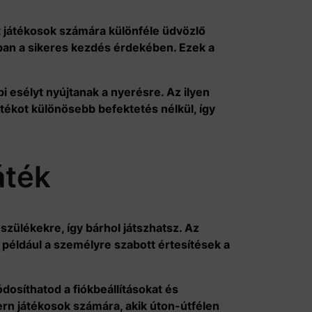
lt játékosok számára különféle üdvözlő
ban a sikeres kezdés érdekében. Ezek a
i esélyt nyújtanak a nyerésre. Az ilyen
ékot különösebb befektetés nélkül, így
áték
szülékekre, így bárhol játszhatsz. Az
például a személyre szabott értesítések a
dosíthatod a fiókbeállításokat és
rn játékosok számára, akik úton-útfélen