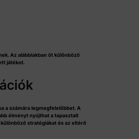
nek. Az alábbiakban öt különböző
tt játékot.
iációk
ssa a számára legmegfelelőbbet. A
abb élményt nyújthat a tapasztalt
 különböző stratégiákat és az eltérő