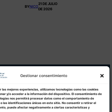
21 DE JULIO
BY
NICO
DE 2026
Gestionar consentimiento
r las mejores experiencias, utilizamos tecnologías como las cookies
nar y/o acceder a la información del dispositivo. El consentimiento de
logías nos permitirá procesar datos como el comportamiento de
 las identificaciones únicas en este sitio. No consentir o retirar el
nto, puede afectar negativamente a ciertas características y