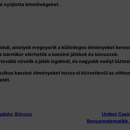
ó nyújtotta lehetőségeket.
t kínál, amelyek megnyerik a különleges élményeket keres
s bármikor elérhetők a kaszinó játékok és bónuszok.
tovább növelik a játék izgalmát, és nagyobb esélyt bizt
ikus kaszinó élményeket hozza el közvetlenül az otthon
etét.
gálata: Bónusz
Unibet Casi
Bonusmatematikk, 