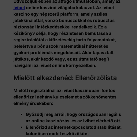
Üdvözöljük ebben az átfogó útmutatóban, amely az
Ivibet
online kaszinó világába kalauzol. Az ivibet
kaszino egy népszerű platform, amely széles
játékkínálattal, vonzó bónuszokkal és robusztus
biztonsági intézkedésekkel rendelkezik. Ez a
kézikönyv célja, hogy részletesen bemutassa a
regisztrációtól a kifizetésekig tartó folyamatokat,
beleértve a bónuszok matematikai hátterét és
gyakori problémák megoldásait. Akár tapasztalt
játékos, akár kezdő vagy, ez az útmutató segít
navigálni az ivibet online környezetben.
Mielőtt elkezdenéd: Ellenőrzőlista
Mielőtt regisztrálnál az ivibet kaszinóban, fontos
ellenőrizni néhány kulcselemet a zökkenőmentes
élmény érdekében:
Győződj meg arról, hogy országodban legális
az online kaszinózás, és az Ivibet elérhető ott.
Ellenőrizd az internetkapcsolatod stabilitását,
különösen mobil eszközökön.