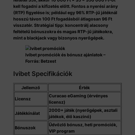
kell fogadni a kifizetés előtt. Fontos a nyerési arány
(RTP) figyelése is; például egy 96% RTP-jű játéknál
hosszú távon 100 Ft fogadásból átlagosan 96 Ft
visszatér. Stratégiai tipp: koncentrálj alacsony
feltételű bónuszokra és magas RTP-jű játékokra,
mint a blackjack vagy bizonyos nyerőgépek.
Ivibet promóciók és bónusz ajánlatok –
Forrás: Betzest
Ivibet Specifikációk
Jellemző
Érték
Curacao eGaming (érvényes
Licensz
licensz)
2000+ játék (nyerőgépek, asztali
Játékkínálat
játékok, élő kaszinó)
Üdvözlő bónusz, heti promóciók,
Bónuszok
VIP program