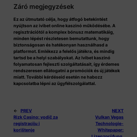
Záró megjegyzések
Ez az útmutató célja, hogy átfogó betekintést
nyújtson az ivibet online kaszinó működésébe. A
regisztrációtól a komplex bónusz matematikáig,
minden lépést részletesen bemutattunk, hogy
biztonságosan és hatékonyan használhasd a
platformot. Emlékezz a felelős játékra, és mindig
tartsd be a helyi szabályokat. Az Ivibet kaszinó
folyamatosan fejleszti szolgáltatásait, így érdemes
rendszeresen ellátogatni a promóciók és új játékok
miatt. További kérdéseid esetén ne habozz
kapcsolatba lépni az ügyfélszolgálattal.
←
PREV
NEXT
Rizk Casino: vodič za
Vulkan Vegas
registraciju i
Technologie-
korištenje
Whitepaper:
Lizenzprüfung,