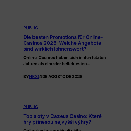
PUBLIC
Die besten Promotions für Online-
Casinos 2026: Welche Angebote
sind wirklich lohnenswert?
Online-Casinos haben sich in den letzten
Jahren als eine der beliebtesten…
BY
NICO
4 DE AGOSTO DE 2026
PUBLIC
Top sloty v Cazeus Casino: Které
hry přinesou nejvyšší výhry?
Online kasina se stávají stále