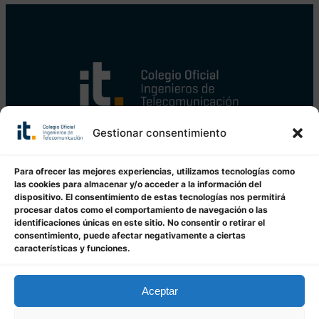
Gestionar consentimiento
LinkedIn
X
WhatsApp
Para ofrecer las mejores experiencias, utilizamos tecnologías como
las cookies para almacenar y/o acceder a la información del
dispositivo. El consentimiento de estas tecnologías nos permitirá
C/ Almagro 2, 1º Izqda
procesar datos como el comportamiento de navegación o las
identificaciones únicas en este sitio. No consentir o retirar el
28010 Madrid
consentimiento, puede afectar negativamente a ciertas
91 391 10 66
características y funciones.
coit@coit.es
Política de privacidad
Aceptar
Aviso legal