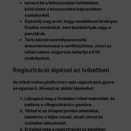
Ismerd fel a felhasználási feltételeket,
különösen a bónuszokkal kapcsolatos
szabályokat.
Győződj meg arról, hogy rendelkezel érvényes
fizetési módokkal, mint bankkártyák vagy e-
penztárak.
Tarts kéznél személyazonosító
dokumentumokat a verifikációhoz, mivel az
ivibet casino szigorúan betartja a KYC
szabályokat.
Regisztráció lépései az Ivibetben
Az ivibet online platformon való regisztráció gyors
és egyszerű. Kövesd az alábbi lépéseket:
Látogasd meg a hivatalos Ivibet weboldalt, és
kattints a «Regisztráció» gombra.
Töltsd ki az űrlapot pontos adatokkal,
beleértve a teljes neved, email címed és
születési dátumodat.
Erősítsd meg a regisztrációt az emailben