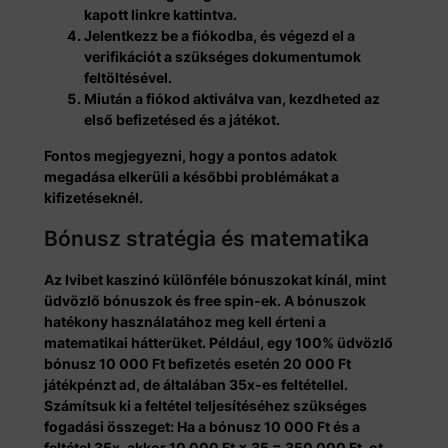
kapott linkre kattintva.
Jelentkezz be a fiókodba, és végezd el a
verifikációt a szükséges dokumentumok
feltöltésével.
Miután a fiókod aktiválva van, kezdheted az
első befizetésed és a játékot.
Fontos megjegyezni, hogy a pontos adatok
megadása elkerüli a későbbi problémákat a
kifizetéseknél.
Bónusz stratégia és matematika
Az Ivibet kaszinó különféle bónuszokat kínál, mint
üdvözlő bónuszok és free spin-ek. A bónuszok
hatékony használatához meg kell érteni a
matematikai hátterüket. Például, egy 100% üdvözlő
bónusz 10 000 Ft befizetés esetén 20 000 Ft
játékpénzt ad, de általában 35x-es feltétellel.
Számítsuk ki a feltétel teljesítéséhez szükséges
fogadási összeget: Ha a bónusz 10 000 Ft és a
feltétel 35x, akkor 10 000 Ft × 35 = 350 000 Ft-ot