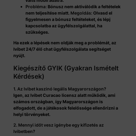
válts mobil adatra.
Probléma:
Bónusz nem aktiválódik a feltételek
nem teljesítése miatt.
Megoldás:
Olvasd el
figyelmesen a bónusz feltételeket, és lépj
kapcsolatba az ügyfélszolgálattal, ha
szükséges.
Ha ezek a lépések nem oldják meg a problémát, az
Ivibet 24/7 élő chat ügyfélszolgálata segítséget
nyújt.
Kiegészítő GYIK (Gyakran Ismételt
Kérdések)
1. Az Ivibet kaszinó legális Magyarországon?
Igen, az Ivibet Curacao licensz alatt működik, ami
számos országban, így Magyarországon is
elfogadott, de a játékosok felelőssége ellenőrizni a
helyi törvényeket.
2. Mennyi időt vesz igénybe egy kifizetés az
Ivibetben?