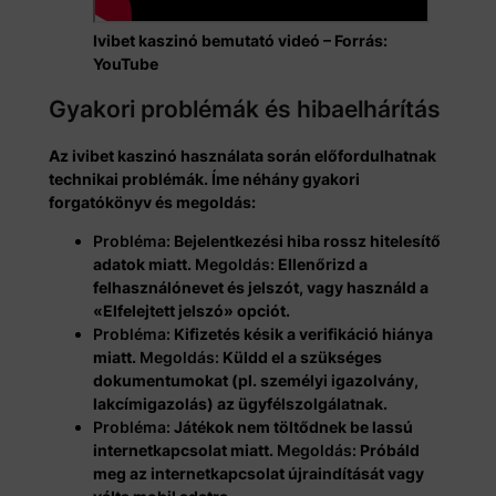
Ivibet kaszinó bemutató videó – Forrás:
YouTube
Gyakori problémák és hibaelhárítás
Az ivibet kaszinó használata során előfordulhatnak
technikai problémák. Íme néhány gyakori
forgatókönyv és megoldás:
Probléma:
Bejelentkezési hiba rossz hitelesítő
adatok miatt.
Megoldás:
Ellenőrizd a
felhasználónevet és jelszót, vagy használd a
«Elfelejtett jelszó» opciót.
Probléma:
Kifizetés késik a verifikáció hiánya
miatt.
Megoldás:
Küldd el a szükséges
dokumentumokat (pl. személyi igazolvány,
lakcímigazolás) az ügyfélszolgálatnak.
Probléma:
Játékok nem töltődnek be lassú
internetkapcsolat miatt.
Megoldás:
Próbáld
meg az internetkapcsolat újraindítását vagy