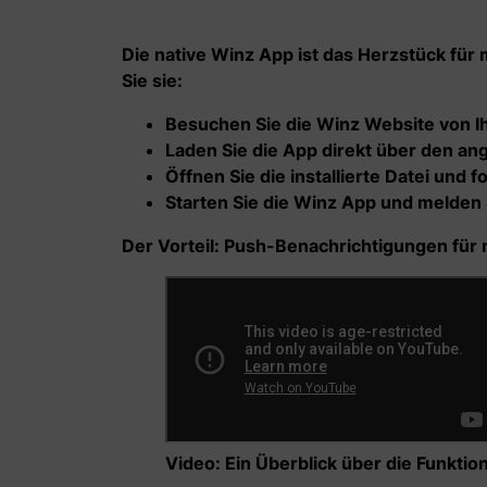
Die native Winz App ist das Herzstück für m
Sie sie:
Besuchen Sie die Winz Website von I
Laden Sie die App direkt über den an
Öffnen Sie die installierte Datei und
Starten Sie die Winz App und melden S
Der Vorteil: Push-Benachrichtigungen für
Video: Ein Überblick über die Funktio