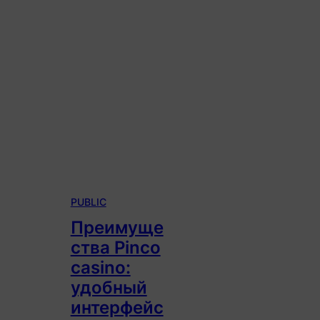
PUBLIC
Преимуще
ства Pinco
casino:
удобный
интерфейс