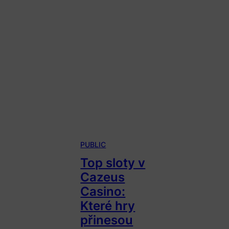
PUBLIC
Top sloty v
Cazeus
Casino:
Které hry
přinesou