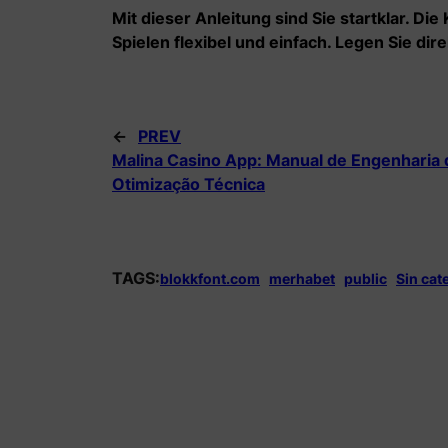
Mit dieser Anleitung sind Sie startklar. 
Spielen flexibel und einfach. Legen Sie dire
←
PREV
Malina Casino App: Manual de Engenharia 
Otimização Técnica
TAGS:
blokkfont.com
merhabet
public
Sin cat