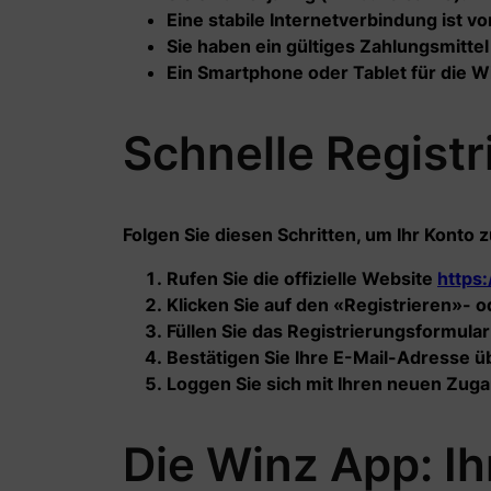
Eine stabile Internetverbindung ist v
Sie haben ein gültiges Zahlungsmittel
Ein Smartphone oder Tablet für die W
Schnelle Registr
Folgen Sie diesen Schritten, um Ihr Konto z
Rufen Sie die offizielle Website
https
Klicken Sie auf den «Registrieren»-
Füllen Sie das Registrierungsformular
Bestätigen Sie Ihre E-Mail-Adresse ü
Loggen Sie sich mit Ihren neuen Zuga
Die Winz App: Ih