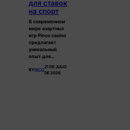
для ставок
на спорт
В современном
мире азартных
игр Pinco casino
предлагает
уникальный
опыт для…
21 DE JULIO
BY
NICO
DE 2026