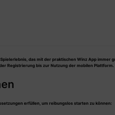
pielerlebnis, das mit der praktischen Winz App immer gri
 der Registrierung bis zur Nutzung der mobilen Plattform.
nen
ussetzungen erfüllen, um reibungslos starten zu können: