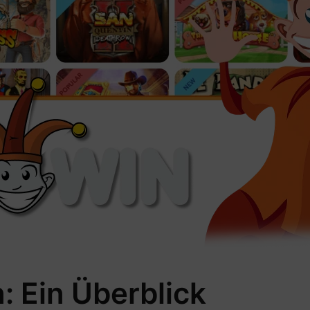
: Ein Überblick