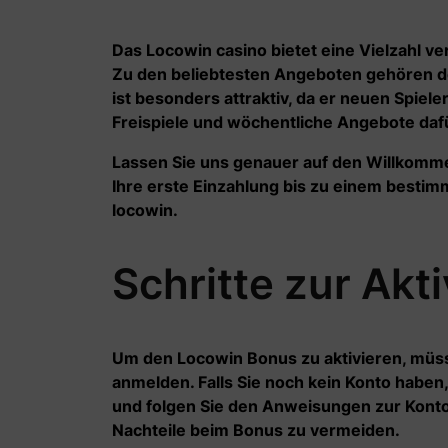
Das Locowin casino bietet eine Vielzahl ve
Zu den beliebtesten Angeboten gehören d
ist besonders attraktiv, da er neuen Spiel
Freispiele und wöchentliche Angebote dafü
Lassen Sie uns genauer auf den Willkomme
Ihre erste Einzahlung bis zu einem bestim
locowin
.
Schritte zur Akt
Um den Locowin Bonus zu aktivieren, müsse
anmelden. Falls Sie noch kein Konto haben, 
und folgen Sie den Anweisungen zur Konto
Nachteile beim Bonus zu vermeiden.