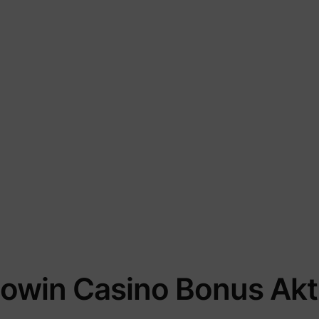
win Casino Bonus Akti