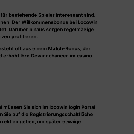
für bestehende Spieler interessant sind.
ionen. Der Willkommensbonus bei Locowin
bietet. Darüber hinaus sorgen regelmäßige
zen profitieren.
esteht oft aus einem Match-Bonus, der
und erhöht Ihre Gewinnchancen im
casino
al müssen Sie sich im
locowin login
Portal
en Sie auf die Registrierungsschaltfläche
rrekt eingeben, um später etwaige