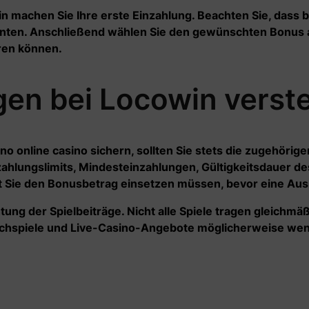
gin machen Sie Ihre erste Einzahlung. Beachten Sie, das
nten. Anschließend wählen Sie den gewünschten Bonus au
ren können.
en bei Locowin verst
no online casino
sichern, sollten Sie stets die zugehöri
nzahlungslimits, Mindesteinzahlungen, Gültigkeitsdauer 
 Sie den Bonusbetrag einsetzen müssen, bevor eine Ausz
tung der Spielbeiträge. Nicht alle Spiele tragen gleichm
chspiele und Live-Casino-Angebote möglicherweise weni