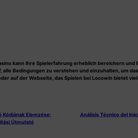
asino kann Ihre Spielerfahrung erheblich bereichern und
uf, alle Bedingungen zu verstehen und einzuhalten, um d
der auf der Webseite, das Spielen bei Locowin bietet viel
ó Kódjának Elemzése:
Análisis Técnico del Ini
ítási Útmutató