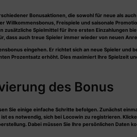
rschiedener Bonusaktionen, die sowohl für neue als auch 
er Willkommensbonus, Freispiele und saisonale Promot
ern zusätzliche Spielmittel für ihre ersten Einzahlungen 
r, dass auch treue Spieler immer wieder von neuen Anrei
nsbonus eingehen. Er richtet sich an neue Spieler und b
mten Prozentsatz erhöht. Dies maximiert Ihre Spielzeit 
ivierung des Bonus
n Sie einige einfache Schritte befolgen. Zunächst einm
ist es notwendig, sich bei Locowin zu registrieren. Klick
erstellung. Dabei müssen Sie Ihre persönlichen Daten ko