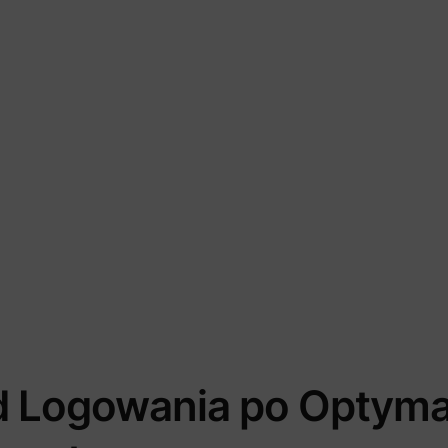
d Logowania po Optyma