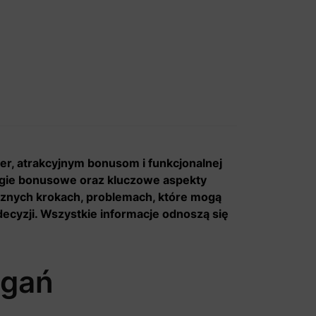
ier, atrakcyjnym bonusom i funkcjonalnej
tegie bonusowe oraz kluczowe aspekty
cznych krokach, problemach, które mogą
cyzji. Wszystkie informacje odnoszą się
agań