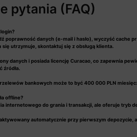
 pytania (FAQ)
login?
ź poprawność danych (e-mail i hasło), wyczyść cache prz
się utrzymuje, skontaktuj się z obsługą klienta.
ny danych i posiada licencję Curacao, co zapewnia pewie
ć źródła.
a przelewów bankowych może to być 400 000 PLN miesięczn
a offline?
 internetowego do grania i transakcji, ale oferuje tryb d
to aktywowany automatycznie przy pierwszym depozycie, a