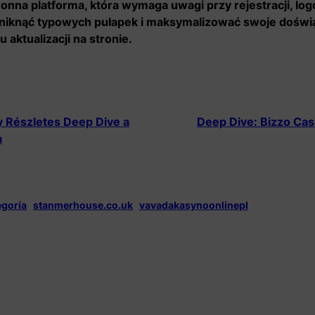
nna platforma, która wymaga uwagi przy rejestracji, lo
niknąć typowych pułapek i maksymalizować swoje doświa
aktualizacji na stronie.
y Részletes Deep Dive a
Deep Dive: Bizzo Casi
a
egoría
stanmerhouse.co.uk
vavadakasynoonlinepl