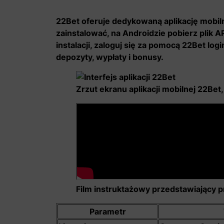
22Bet oferuje dedykowaną aplikację mobiln
zainstalować, na Androidzie pobierz plik AP
instalacji, zaloguj się za pomocą 22Bet lo
depozyty, wypłaty i bonusy.
Zrzut ekranu aplikacji mobilnej 22Bet,
Film instruktażowy przedstawiający pr
Parametr