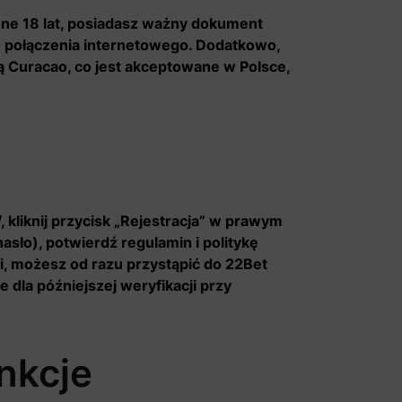
one 18 lat, posiadasz ważny dokument
go połączenia internetowego. Dodatkowo,
ją Curacao, co jest akceptowane w Polsce,
 kliknij przycisk „Rejestracja” w prawym
sło), potwierdź regulamin i politykę
ji, możesz od razu przystąpić do 22Bet
dla późniejszej weryfikacji przy
unkcje