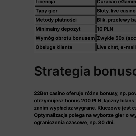
Licencja
Curacao eGamin
Typy gier
Sloty, live casin
Metody płatności
Blik, przelewy b
Minimalny depozyt
10 PLN
Wymóg obrotu bonusem
Zwykle 50x (szc
Obsługa klienta
Live chat, e-mail
Strategia bonus
22Bet casino oferuje różne bonusy, np. p
otrzymujesz bonus 200 PLN, łączny bilans
zanim wypłacisz wygrane. Kluczowe jest cz
Optymalizacja polega na wyborze gier o wy
ograniczenia czasowe, np. 30 dni.