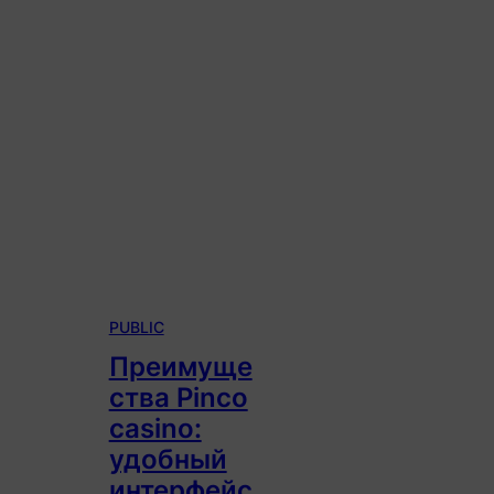
PUBLIC
Преимуще
ства Pinco
casino:
удобный
интерфейс