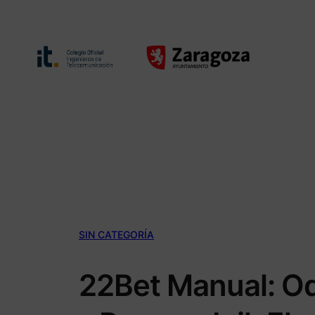
Saltar
al
contenido
SIN CATEGORÍA
22Bet Manual: O