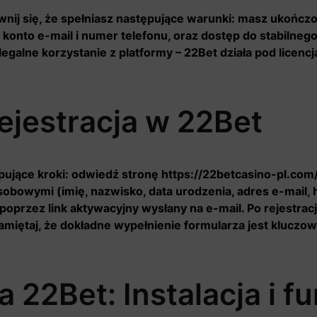
wnij się, że spełniasz następujące warunki: masz ukończ
konto e-mail i numer telefonu, oraz dostęp do stabilne
legalne korzystanie z platformy – 22Bet działa pod licenc
ejestracja w 22Bet
ujące kroki: odwiedź stronę https://22betcasino-pl.com/,
bowymi (imię, nazwisko, data urodzenia, adres e-mail, ha
poprzez link aktywacyjny wysłany na e-mail. Po rejestrac
iętaj, że dokładne wypełnienie formularza jest kluczowe 
 22Bet: Instalacja i f