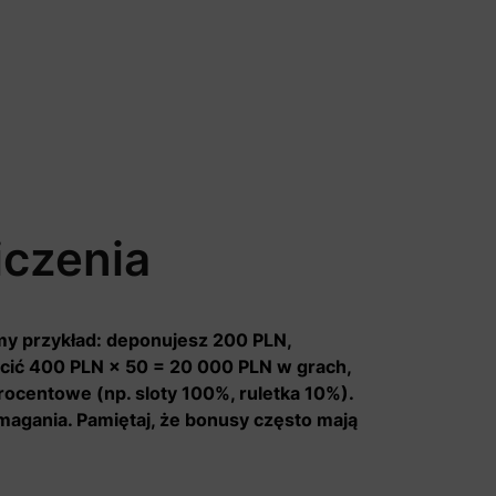
iczenia
my przykład: deponujesz 200 PLN,
ócić 400 PLN × 50 = 20 000 PLN w grach,
rocentowe (np. sloty 100%, ruletka 10%).
magania. Pamiętaj, że bonusy często mają