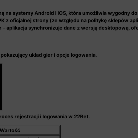
ą na systemy Android i iOS, która umożliwia wygodny dos
K z oficjalnej strony (ze względu na politykę sklepów aplik
gin – aplikacja synchronizuje dane z wersją desktopową, o
 pokazujący układ gier i opcje logowania.
oces rejestracji i logowania w 22Bet.
Wartość