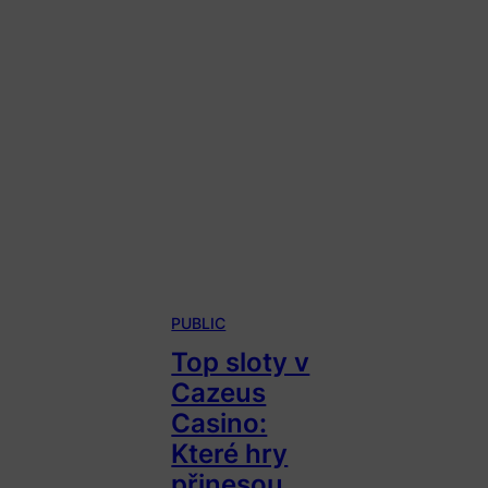
PUBLIC
Top sloty v
Cazeus
Casino:
Které hry
přinesou