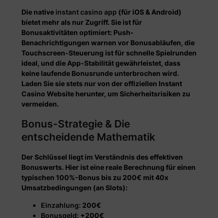
Die native
instant casino app
(für iOS & Android)
bietet mehr als nur Zugriff. Sie ist für
Bonusaktivitäten optimiert: Push-
Benachrichtigungen warnen vor Bonusabläufen, die
Touchscreen-Steuerung ist für schnelle Spielrunden
ideal, und die App-Stabilität gewährleistet, dass
keine laufende Bonusrunde unterbrochen wird.
Laden Sie sie stets nur von der offiziellen Instant
Casino Website herunter, um Sicherheitsrisiken zu
vermeiden.
Bonus-Strategie & Die
entscheidende Mathematik
Der Schlüssel liegt im Verständnis des effektiven
Bonuswerts. Hier ist eine reale Berechnung für einen
typischen 100%-Bonus bis zu 200€ mit 40x
Umsatzbedingungen (an Slots):
Einzahlung:
200€
Bonusgeld:
+200€