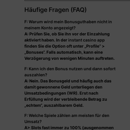
Häufige Fragen (FAQ)
F: Warum wird mein Bonusguthaben nicht in
meinem Konto angezeigt?
A: Prüfen Sie, ob Sie ihn vor der Einzahlung
aktiviert haben. In der
instant casino app
finden Sie die Option oft unter „Profile“ >
„Bonuses“. Falls automatisch, kann eine
Verzögerung von wenigen Minuten auftreten.
F: Kann ich den Bonus nutzen und dann sofort
auszahlen?
A: Nein. Das Bonusgeld und häufig auch das
damit gewonnene Geld unterliegen den
Umsatzbedingungen (WR). Erst nach
Erfüllung wird der verbleibende Betrag zu
„echtem“, auszahlbarem Geld.
F: Welche Spiele zählen am meisten für den
Umsatz?
A> Slots fast immer zu 100% (ausgenommen