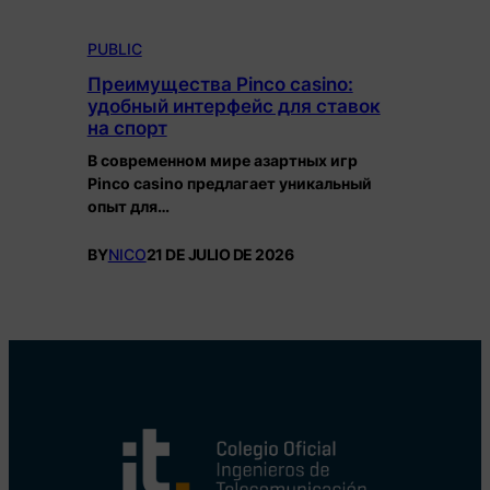
PUBLIC
Преимущества Pinco casino:
удобный интерфейс для ставок
на спорт
В современном мире азартных игр
Pinco casino предлагает уникальный
опыт для…
BY
NICO
21 DE JULIO DE 2026