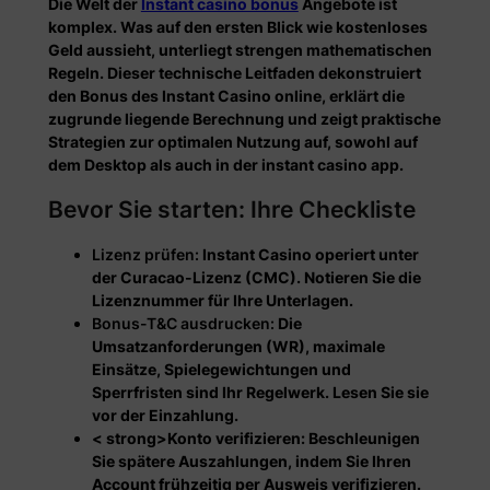
Die Welt der
Instant casino bonus
Angebote ist
komplex. Was auf den ersten Blick wie kostenloses
Geld aussieht, unterliegt strengen mathematischen
Regeln. Dieser technische Leitfaden dekonstruiert
den Bonus des Instant Casino online, erklärt die
zugrunde liegende Berechnung und zeigt praktische
Strategien zur optimalen Nutzung auf, sowohl auf
dem Desktop als auch in der instant casino app.
Bevor Sie starten: Ihre Checkliste
Lizenz prüfen:
Instant Casino operiert unter
der Curacao-Lizenz (CMC). Notieren Sie die
Lizenznummer für Ihre Unterlagen.
Bonus-T&C ausdrucken:
Die
Umsatzanforderungen (WR), maximale
Einsätze, Spielegewichtungen und
Sperrfristen sind Ihr Regelwerk. Lesen Sie sie
vor der Einzahlung.
< strong>Konto verifizieren: Beschleunigen
Sie spätere Auszahlungen, indem Sie Ihren
Account frühzeitig per Ausweis verifizieren.