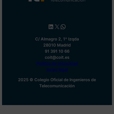
LinkedIn
X
WhatsApp
C/ Almagro 2, 1º Izqda
28010 Madrid
91 391 10 66
coit@coit.es
Política de privacidad
Aviso legal
2025 © Colegio Oficial de Ingenieros de
Telecomunicación