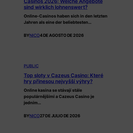
Casinos 2026: Welche Angebote
sind wirklich lohnenswert?
Online-Casinos haben sich in den letzten
Jahren als eine der beliebtesten…
BY
NICO
4 DE AGOSTO DE 2026
PUBLIC
Top sloty v Cazeus Casino: Které
hry přinesou nejvyšší výhry?
Online kasina se stávají stále
populárnějšími a Cazeus Casino je
jedním…
BY
NICO
27 DE JULIO DE 2026