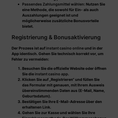
Passendes Zahlungsmittel wählen:
Nutzen Sie
eine Methode, die sowohl für Ein- als auch
Auszahlungen geeignet ist und
möglicherweise zusätzliche Bonusvorteile
bietet.
Registrierung & Bonusaktivierung
Der Prozess ist auf
instant casino online
und in der
App identisch. Gehen Sie technisch korrekt vor, um
Fehler zu vermeiden:
Besuchen Sie die offizielle Website oder öffnen
Sie die
instant casino app
.
Klicken Sie auf „Registrieren“ und füllen Sie
das Formular mit genauen, mit Ihrem Ausweis
übereinstimmenden Daten aus (E-Mail, Name,
Geburtsdatum).
Bestätigen Sie Ihre E-Mail-Adresse über den
erhaltenen Link.
Gehen Sie zur Kasse und wählen Sie Ihre