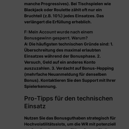
manche Progressives). Bei Tischspielen wie
Blackjack oder Roulette zählt oft nur ein
Bruchteil (z.B. 10%) jedes Einsatzes. Das
verlängert die Erfüllung erheblich.
F: Mein Account wurde nach einem
Bonusgewinn gesperrt. Warum?
A: Die häufigsten technischen Gründe sind: 1.
Überschreitung des maximal erlaubten
Einsatzes während der Bonusphase. 2.
Versuch, Geld auf ein anderes Konto
auszuzahlen. 3. Verdacht auf Bonus-Hopping
(mehrfache Neuanmeldung für denselben
Bonus). Kontaktieren Sie den Support mit Ihrer
Spielerkennung.
Pro-Tipps für den technischen
Einsatz
Nutzen Sie das Bonusguthaben strategisch für
Hochvolatilitätsslots, um die WR mit potenziell