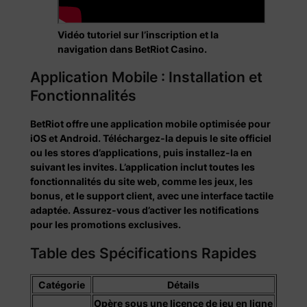
Vidéo tutoriel sur l’inscription et la
navigation dans BetRiot Casino.
Application Mobile : Installation et
Fonctionnalités
BetRiot offre une application mobile optimisée pour
iOS et Android. Téléchargez-la depuis le site officiel
ou les stores d’applications, puis installez-la en
suivant les invites. L’application inclut toutes les
fonctionnalités du site web, comme les jeux, les
bonus, et le support client, avec une interface tactile
adaptée. Assurez-vous d’activer les notifications
pour les promotions exclusives.
Table des Spécifications Rapides
Catégorie
Détails
Opère sous une licence de jeu en ligne