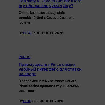
Top sloty v Cazeus Casino: Které
hry přinesou nejvyšší výhry?
Online kasina se stávají stále
populárnějšími a Cazeus Casino je
jedním…
BY
NICO
27 DE JULIO DE 2026
PUBLIC
Преимущества Pinco casino:
удобный интерфейс для ставок
на спорт
В современном мире азартных игр
Pinco casino предлагает уникальный
опыт для…
BY
NICO
21 DE JULIO DE 2026