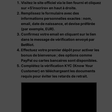
Visitez le site officiel via le lien fourni et cliquez
sur «S’inscrire» en haut à droite.
Remplissez le formulaire avec des
informations personnelles exactes : nom,
email, date de naissance, et devise préférée
(par exemple, EUR).
Confirmez votre email en cliquant sur le lien
dans le message de vérification envoyé par
BetRiot.
Effectuez votre premier dépôt pour activer les
bonus de bienvenue ; des options comme
PayPal ou cartes bancaires sont disponibles.
Complétez la vérification KYC (Know Your
Customer) en téléchargeant les documents
requis pour éviter les retards de retrait.