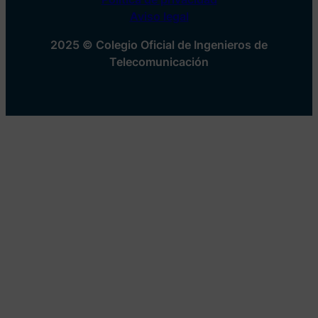
Aviso legal
2025 © Colegio Oficial de Ingenieros de
Telecomunicación