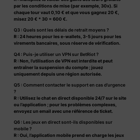
par les conditions de mise (par exemple, 30x). Si
chaque tour vaut 0,10 € et que vous gagnez 20 €,
misez 20 € * 30 = 600 €.
Q3 : Quels sont les délais de retrait moyens ?
R : 24 heures pour les e-wallets, 3-5 jours pour les
virements bancaires, sous réserve de vérification.
Q4 : Puis-je utiliser un VPN sur BetRiot ?
R : Non, l’utilisation de VPN est interdite et peut
entraîner la suspension du compte ; jouez
uniquement depuis une région autorisée.
Q5 : Comment contacter le support en cas d’urgence
?
R : Utilisez le chat en direct disponible 24/7 sur le site
ou l’application ; pour les problèmes complexes,
envoyez un email avec une référence de ticket.
Q6 : Les jeux en direct sont-ils disponibles sur
mobile ?
R : Oui, l’application mobile prend en charge les jeux