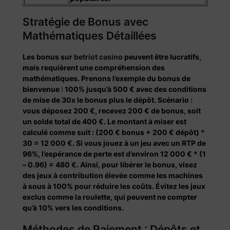
Stratégie de Bonus avec
Mathématiques Détaillées
Les bonus sur
betriot casino
peuvent être lucratifs,
mais requièrent une compréhension des
mathématiques. Prenons l’exemple du bonus de
bienvenue : 100% jusqu’à 500 € avec des conditions
de mise de 30x le bonus plus le dépôt. Scénario :
vous déposez 200 €, recevez 200 € de bonus, soit
un solde total de 400 €. Le montant à miser est
calculé comme suit : (200 € bonus + 200 € dépôt) *
30 = 12 000 €. Si vous jouez à un jeu avec un RTP de
96%, l’espérance de perte est d’environ 12 000 € * (1
– 0.96) = 480 €. Ainsi, pour libérer le bonus, visez
des jeux à contribution élevée comme les machines
à sous à 100% pour réduire les coûts. Évitez les jeux
exclus comme la roulette, qui peuvent ne compter
qu’à 10% vers les conditions.
Méthodes de Paiement : Dépôts et