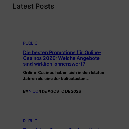
Latest Posts
PUBLIC
Die besten Promotions für Online-
Casinos 2026: Welche Angebote
sind wirklich lohnenswert?
Online-Casinos haben sich in den letzten
Jahren als eine der beliebtesten…
BY
NICO
4 DE AGOSTO DE 2026
PUBLIC