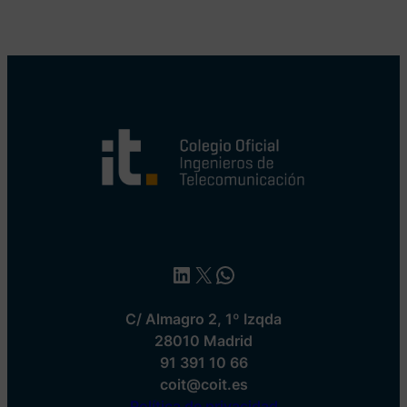
LinkedIn
X
WhatsApp
C/ Almagro 2, 1º Izqda
28010 Madrid
91 391 10 66
coit@coit.es
Política de privacidad