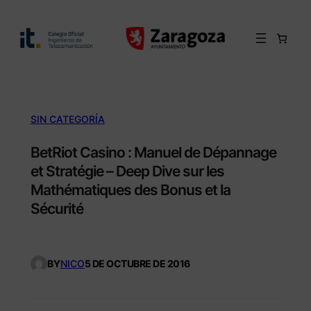
Saltar
al
contenido
SIN CATEGORÍA
BetRiot Casino : Manuel de Dépannage
et Stratégie – Deep Dive sur les
Mathématiques des Bonus et la
Sécurité
BY
NICO
5 DE OCTUBRE DE 2016