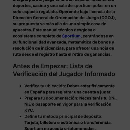
deportes, casino y una sala de
sportium poker
en un
solo espacio regulado. Operando bajo licencia de la
Dirección General de Ordenación del Juego (DGOJ),
su propuesta va más allá de una simple casa de
apuestas. Este manual técnico desglosa el
ecosistema completo de
Sportium
, centrándose en
su funcionalidad avanzada, matemática de bonos y
resolución de incidencias, para ofrecer una hoja de
ruta desde el registro hasta el retiro de ganancias.
Antes de Empezar: Lista de
Verificación del Jugador Informado
Verifica tu ubicación:
Debes estar físicamente
en España para registrar una cuenta y jugar.
Prepara tu documentación:
Necesitarás tu DNI,
NIE o pasaporte en vigor para la verificación
KYC.
Define tu método principal de depósito:
Tarjeta, billetera electrónica o transferencia.
Sportium no acepta criptomonedas.