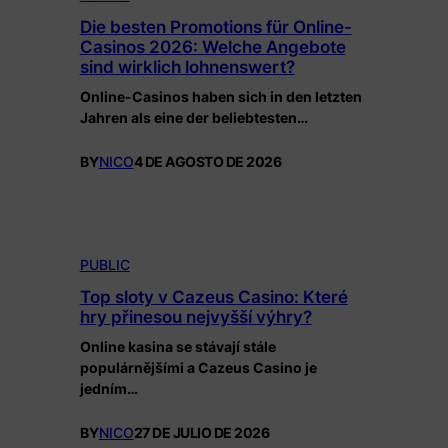
Die besten Promotions für Online-
Casinos 2026: Welche Angebote
sind wirklich lohnenswert?
Online-Casinos haben sich in den letzten
Jahren als eine der beliebtesten…
BY
NICO
4 DE AGOSTO DE 2026
PUBLIC
Top sloty v Cazeus Casino: Které
hry přinesou nejvyšší výhry?
Online kasina se stávají stále
populárnějšími a Cazeus Casino je
jedním…
BY
NICO
27 DE JULIO DE 2026