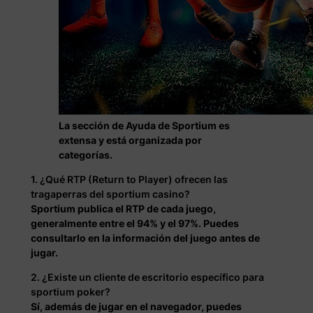
La sección de Ayuda de Sportium es
extensa y está organizada por
categorías.
1. ¿Qué RTP (Return to Player) ofrecen las
tragaperras del sportium casino?
Sportium publica el RTP de cada juego,
generalmente entre el 94% y el 97%. Puedes
consultarlo en la información del juego antes de
jugar.
2. ¿Existe un cliente de escritorio específico para
sportium poker?
Sí, además de jugar en el navegador, puedes