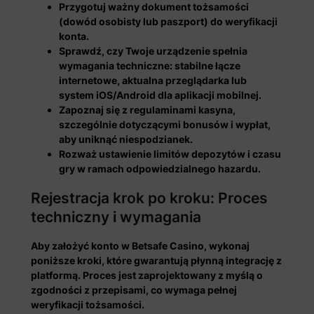
Przygotuj ważny dokument tożsamości
(dowód osobisty lub paszport) do weryfikacji
konta.
Sprawdź, czy Twoje urządzenie spełnia
wymagania techniczne: stabilne łącze
internetowe, aktualna przeglądarka lub
system iOS/Android dla aplikacji mobilnej.
Zapoznaj się z regulaminami kasyna,
szczególnie dotyczącymi bonusów i wypłat,
aby uniknąć niespodzianek.
Rozważ ustawienie limitów depozytów i czasu
gry w ramach odpowiedzialnego hazardu.
Rejestracja krok po kroku: Proces
techniczny i wymagania
Aby założyć konto w Betsafe Casino, wykonaj
poniższe kroki, które gwarantują płynną integrację z
platformą. Proces jest zaprojektowany z myślą o
zgodności z przepisami, co wymaga pełnej
weryfikacji tożsamości.