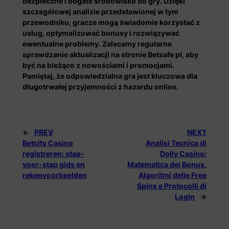
bezpieczne i bogate środowisko do gry. Dzięki
szczegółowej analizie przedstawionej w tym
przewodniku, gracze mogą świadomie korzystać z
usług, optymalizować bonusy i rozwiązywać
ewentualne problemy. Zalecamy regularne
sprawdzanie aktualizacji na stronie Betsafe pl, aby
być na bieżąco z nowościami i promocjami.
Pamiętaj, że odpowiedzialna gra jest kluczowa dla
długotrwałej przyjemności z hazardu online.
←
PREV
NEXT
Betcity Casino
Analisi Tecnica di
registreren: stap-
Dolly Casino:
voor-stap gids en
Matematica dei Bonus,
rekenvoorbeelden
Algoritmi delle Free
Spins e Protocolli di
Login
→