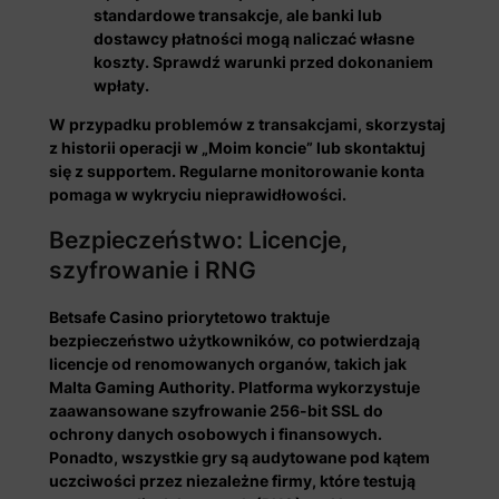
standardowe transakcje, ale banki lub
dostawcy płatności mogą naliczać własne
koszty. Sprawdź warunki przed dokonaniem
wpłaty.
W przypadku problemów z transakcjami, skorzystaj
z historii operacji w „Moim koncie” lub skontaktuj
się z supportem. Regularne monitorowanie konta
pomaga w wykryciu nieprawidłowości.
Bezpieczeństwo: Licencje,
szyfrowanie i RNG
Betsafe Casino priorytetowo traktuje
bezpieczeństwo użytkowników, co potwierdzają
licencje od renomowanych organów, takich jak
Malta Gaming Authority. Platforma wykorzystuje
zaawansowane szyfrowanie 256-bit SSL do
ochrony danych osobowych i finansowych.
Ponadto, wszystkie gry są audytowane pod kątem
uczciwości przez niezależne firmy, które testują