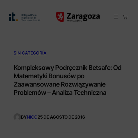
Saltar
al
contenido
SIN CATEGORÍA
Kompleksowy Podręcznik Betsafe: Od
Matematyki Bonusów po
Zaawansowane Rozwiązywanie
Problemów – Analiza Techniczna
BY
NICO
25 DE AGOSTO DE 2016