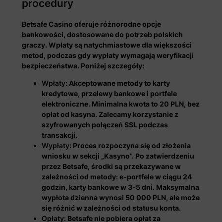
procedury
Betsafe Casino oferuje różnorodne opcje
bankowości, dostosowane do potrzeb polskich
graczy. Wpłaty są natychmiastowe dla większości
metod, podczas gdy wypłaty wymagają weryfikacji
bezpieczeństwa. Poniżej szczegóły:
Wpłaty:
Akceptowane metody to karty
kredytowe, przelewy bankowe i portfele
elektroniczne. Minimalna kwota to 20 PLN, bez
opłat od kasyna. Zalecamy korzystanie z
szyfrowanych połączeń SSL podczas
transakcji.
Wypłaty:
Proces rozpoczyna się od złożenia
wniosku w sekcji „Kasyno”. Po zatwierdzeniu
przez Betsafe, środki są przekazywane w
zależności od metody: e-portfele w ciągu 24
godzin, karty bankowe w 3-5 dni. Maksymalna
wypłota dzienna wynosi 50 000 PLN, ale może
się różnić w zależności od statusu konta.
Opłaty:
Betsafe nie pobiera opłat za