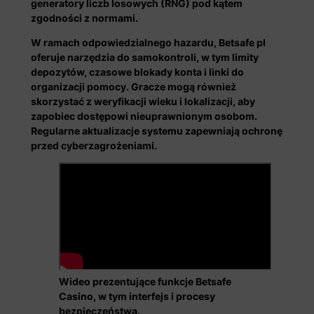
generatory liczb losowych (RNG) pod kątem
zgodności z normami.
W ramach odpowiedzialnego hazardu, Betsafe pl
oferuje narzędzia do samokontroli, w tym limity
depozytów, czasowe blokady konta i linki do
organizacji pomocy. Gracze mogą również
skorzystać z weryfikacji wieku i lokalizacji, aby
zapobiec dostępowi nieuprawnionym osobom.
Regularne aktualizacje systemu zapewniają ochronę
przed cyberzagrożeniami.
Wideo prezentujące funkcje Betsafe
Casino, w tym interfejs i procesy
bezpieczeństwa.