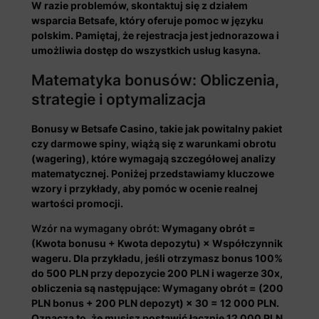
W razie problemów, skontaktuj się z działem
wsparcia Betsafe, który oferuje pomoc w języku
polskim. Pamiętaj, że rejestracja jest jednorazowa i
umożliwia dostęp do wszystkich usług kasyna.
Matematyka bonusów: Obliczenia,
strategie i optymalizacja
Bonusy w Betsafe Casino, takie jak powitalny pakiet
czy darmowe spiny, wiążą się z warunkami obrotu
(wagering), które wymagają szczegółowej analizy
matematycznej. Poniżej przedstawiamy kluczowe
wzory i przykłady, aby pomóc w ocenie realnej
wartości promocji.
Wzór na wymagany obrót:
Wymagany obrót =
(Kwota bonusu + Kwota depozytu) × Współczynnik
wageru. Dla przykładu, jeśli otrzymasz bonus 100%
do 500 PLN przy depozycie 200 PLN i wagerze 30x,
obliczenia są następujące: Wymagany obrót = (200
PLN bonus + 200 PLN depozyt) × 30 = 12 000 PLN.
Oznacza to, że musisz postawić łącznie 12 000 PLN,