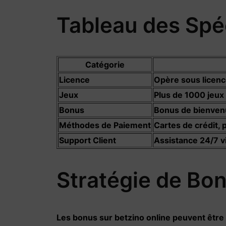
Tableau des Spéc
Catégorie
Licence
Opère sous licence 
Jeux
Plus de 1000 jeux 
Bonus
Bonus de bienvenu
Méthodes de Paiement
Cartes de crédit, 
Support Client
Assistance 24/7 vi
Stratégie de Bo
Les bonus sur betzino online peuvent êtr