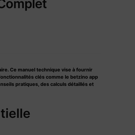
 Complet
aire. Ce manuel technique vise à fournir
 fonctionnalités clés comme le betzino app
seils pratiques, des calculs détaillés et
ielle