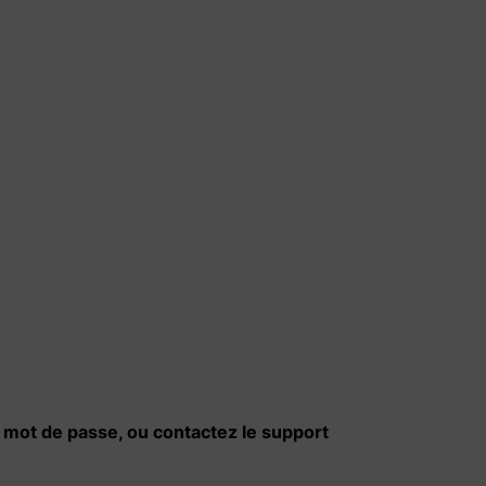
le mot de passe, ou contactez le support