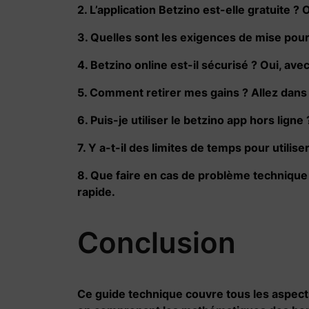
2. L’application Betzino est-elle gratuite ?
O
3. Quelles sont les exigences de mise pour
4. Betzino online est-il sécurisé ?
Oui, avec
5. Comment retirer mes gains ?
Allez dans 
6. Puis-je utiliser le betzino app hors ligne 
7. Y a-t-il des limites de temps pour utilise
8. Que faire en cas de problème technique 
rapide.
Conclusion
Ce guide technique couvre tous les aspects 