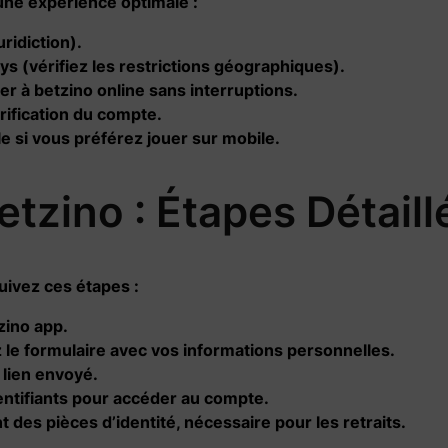
 une expérience optimale :
ridiction).
ys (vérifiez les restrictions géographiques).
r à betzino online sans interruptions.
rification du compte.
e si vous préférez jouer sur mobile.
etzino : Étapes Détail
uivez ces étapes :
tzino app.
z le formulaire avec vos informations personnelles.
 lien envoyé.
dentifiants pour accéder au compte.
 des pièces d’identité, nécessaire pour les retraits.