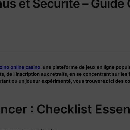
nus et Sécurité – Guide
zino online casino
, une plateforme de jeux en ligne popul
, de l’inscription aux retraits, en se concentrant sur les
tant ou un joueur expérimenté, vous trouverez ici des con
cer : Checklist Essent