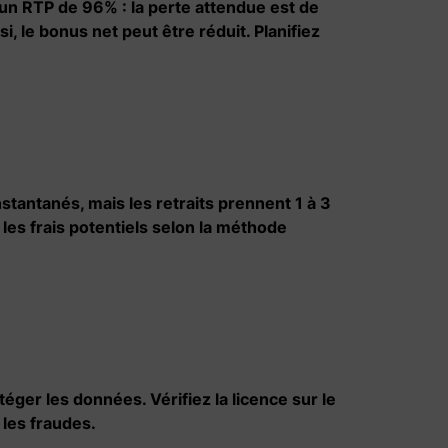
un RTP de 96% : la perte attendue est de
, le bonus net peut être réduit. Planifiez
nstantanés, mais les retraits prennent 1 à 3
les frais potentiels selon la méthode
téger les données. Vérifiez la licence sur le
 les fraudes.