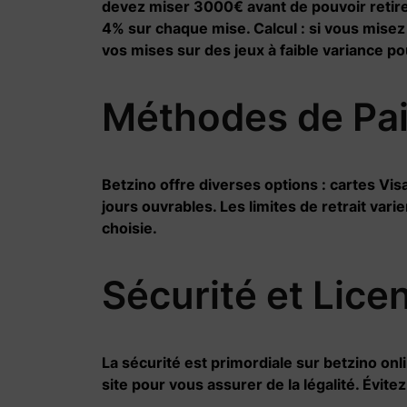
devez miser 3000€ avant de pouvoir retire
4% sur chaque mise. Calcul : si vous misez 
vos mises sur des jeux à faible variance p
Méthodes de Pai
Betzino offre diverses options : cartes Visa
jours ouvrables. Les limites de retrait va
choisie.
Sécurité et Lice
La sécurité est primordiale sur betzino onli
site pour vous assurer de la légalité. Évite