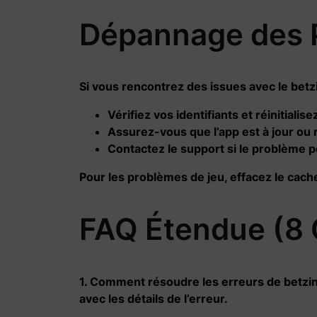
Dépannage des 
Si vous rencontrez des issues avec le betzi
Vérifiez vos identifiants et réinitialis
Assurez-vous que l’app est à jour ou r
Contactez le support si le problème p
Pour les problèmes de jeu, effacez le cach
FAQ Étendue (8 
1. Comment résoudre les erreurs de betzin
avec les détails de l’erreur.