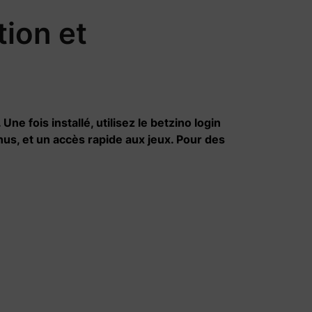
tion et
e fois installé, utilisez le betzino login
nus, et un accès rapide aux jeux. Pour des