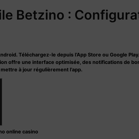
le Betzino : Configura
droid. Téléchargez-le depuis l’App Store ou Google Play. Un
on offre une interface optimisée, des notifications de bo
ettre à jour régulièrement l’app.
ino online casino