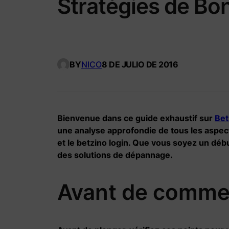
Stratégies de Bo
BY
NICO
8 DE JULIO DE 2016
Bienvenue dans ce guide exhaustif sur
Bet
une analyse approfondie de tous les aspects
et le betzino login. Que vous soyez un débu
des solutions de dépannage.
Avant de commen