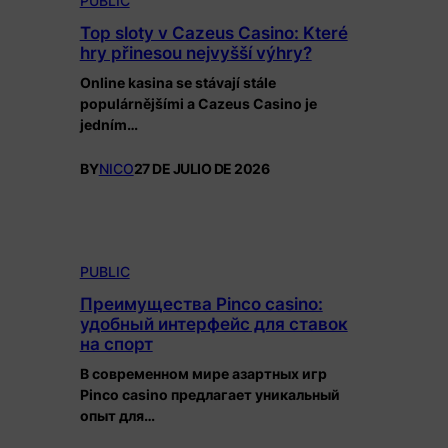
PUBLIC
Top sloty v Cazeus Casino: Které
hry přinesou nejvyšší výhry?
Online kasina se stávají stále
populárnějšími a Cazeus Casino je
jedním…
BY
NICO
27 DE JULIO DE 2026
PUBLIC
Преимущества Pinco casino:
удобный интерфейс для ставок
на спорт
В современном мире азартных игр
Pinco casino предлагает уникальный
опыт для…