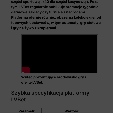
części sportowej, x40 dla części kasynowej). Poza
tym, LVBet regularnie publikuje promocje tygodnia,
darmowe zakłady czy turnieje z nagrodami.
Platforma oferuje również obszerną kolekcję gier od
topowych dostawców, w tym automaty, gry stołowe
i gry na żywo z krupierami.
Wideo prezentujące środowisko gry i
ofertę LVBet.
Szybka specyfikacja platformy
LVBet
Parametr
Wartość