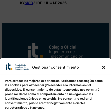
BY
NICO
21 DE JULIO DE 2026
Gestionar consentimiento
LinkedIn
X
WhatsApp
Para ofrecer las mejores experiencias, utilizamos tecnologías como
las cookies para almacenar y/o acceder a la información del
dispositivo. El consentimiento de estas tecnologías nos permitirá
C/ Almagro 2, 1º Izqda
procesar datos como el comportamiento de navegación o las
identificaciones únicas en este sitio. No consentir o retirar el
28010 Madrid
consentimiento, puede afectar negativamente a ciertas
91 391 10 66
características y funciones.