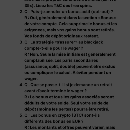
35x). Lisez les T&C des free spins.
Q : Puis-je annuler un bonus actif (opt-out) ?
R : Oui, généralement dans la section «Bonus»
de votre compte. Cela supprime le bonus et les
exigences, mais vos gains bonus sont retirés.
Vos fonds de dépôt originaux restent.
Q : La stratégie «s’assurer» au blackjack
compte-t-elle pour le wager ?
R : Non. Seule la mise initiale est généralement
comptabilisée. Les paris secondaires
(assurance, split, double) peuvent être exclus
ou compliquer le calcul. À éviter pendant un
wager.
Q : Que se passe-t-il si je demande un retrait
avant d’avoir terminé le wager ?
R : Le bonus et tous les gains associés seront
déduits de votre solde. Seul votre solde de
dépôt (moins les pertes) pourra être retiré.
Q : Les bonus en crypto (BTC) sont-ils
différents des bonus en EUR ?
R : Les montants et offres peuvent varier, mais