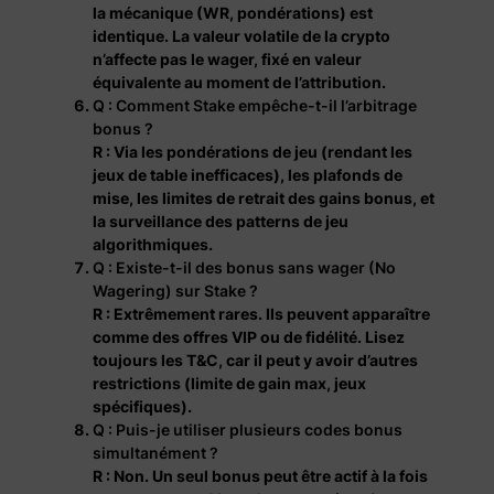
la mécanique (WR, pondérations) est
identique. La valeur volatile de la crypto
n’affecte pas le wager, fixé en valeur
équivalente au moment de l’attribution.
Q : Comment Stake empêche-t-il l’arbitrage
bonus ?
R : Via les pondérations de jeu (rendant les
jeux de table inefficaces), les plafonds de
mise, les limites de retrait des gains bonus, et
la surveillance des patterns de jeu
algorithmiques.
Q : Existe-t-il des bonus sans wager (No
Wagering) sur Stake ?
R : Extrêmement rares. Ils peuvent apparaître
comme des offres VIP ou de fidélité. Lisez
toujours les T&C, car il peut y avoir d’autres
restrictions (limite de gain max, jeux
spécifiques).
Q : Puis-je utiliser plusieurs codes bonus
simultanément ?
R : Non. Un seul bonus peut être actif à la fois