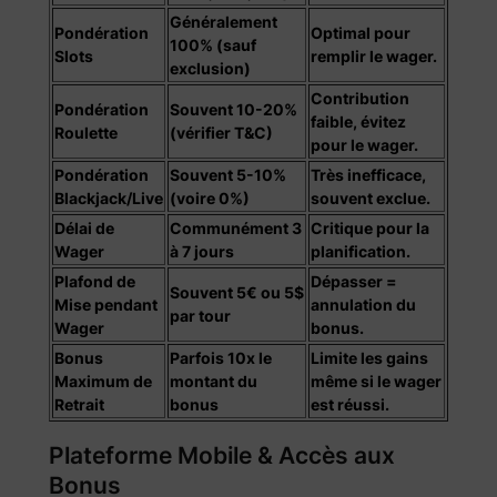
Généralement
Pondération
Optimal pour
100% (sauf
Slots
remplir le wager.
exclusion)
Contribution
Pondération
Souvent 10-20%
faible, évitez
Roulette
(vérifier T&C)
pour le wager.
Pondération
Souvent 5-10%
Très inefficace,
Blackjack/Live
(voire 0%)
souvent exclue.
Délai de
Communément 3
Critique pour la
Wager
à 7 jours
planification.
Plafond de
Dépasser =
Souvent 5€ ou 5$
Mise pendant
annulation du
par tour
Wager
bonus.
Bonus
Parfois 10x le
Limite les gains
Maximum de
montant du
même si le wager
Retrait
bonus
est réussi.
Plateforme Mobile & Accès aux
Bonus