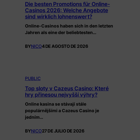
Die besten Promotions für Online-
Casinos 2026: Welche Angebote
sind wirklich lohnenswert?
Online-Casinos haben sich in den letzten
Jahren als eine der beliebtesten…
BY
NICO
4 DE AGOSTO DE 2026
PUBLIC
Top sloty v Cazeus Casino: Které
hry přinesou nejvyšší výhry?
Online kasina se stávají stále
populárnějšími a Cazeus Casino je
jedním…
BY
NICO
27 DE JULIO DE 2026