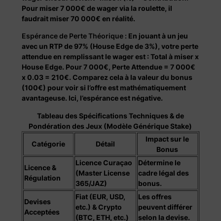
Pour miser 7 000€ de wager via la roulette, il
faudrait miser 70 000€ en réalité.
Espérance de Perte Théorique :
En jouant à un jeu
avec un RTP de 97% (House Edge de 3%), votre perte
attendue en remplissant le wager est : Total à miser x
House Edge. Pour 7 000€, Perte Attendue = 7 000€
x 0.03 = 210€. Comparez cela à la valeur du bonus
(100€) pour voir si l’offre est mathématiquement
avantageuse. Ici, l’espérance est négative.
Tableau des Spécifications Techniques & de
Pondération des Jeux (Modèle Générique Stake)
Impact sur le
Catégorie
Détail
Bonus
Licence Curaçao
Détermine le
Licence &
(Master License
cadre légal des
Régulation
365/JAZ)
bonus.
Fiat (EUR, USD,
Les offres
Devises
etc.) & Crypto
peuvent différer
Acceptées
(BTC, ETH, etc.)
selon la devise.