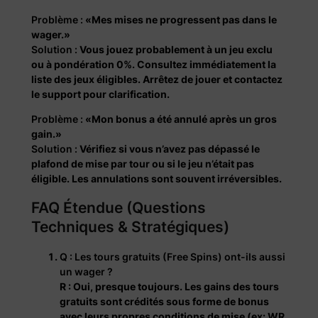
Problème :
«Mes mises ne progressent pas dans le
wager.»
Solution :
Vous jouez probablement à un jeu exclu
ou à pondération 0%. Consultez immédiatement la
liste des jeux éligibles. Arrêtez de jouer et contactez
le support pour clarification.
Problème :
«Mon bonus a été annulé après un gros
gain.»
Solution :
Vérifiez si vous n’avez pas dépassé le
plafond de mise par tour ou si le jeu n’était pas
éligible. Les annulations sont souvent irréversibles.
FAQ Étendue (Questions
Techniques & Stratégiques)
Q : Les tours gratuits (Free Spins) ont-ils aussi
un wager ?
R : Oui, presque toujours. Les gains des tours
gratuits sont crédités sous forme de bonus
avec leurs propres conditions de mise (ex: WR