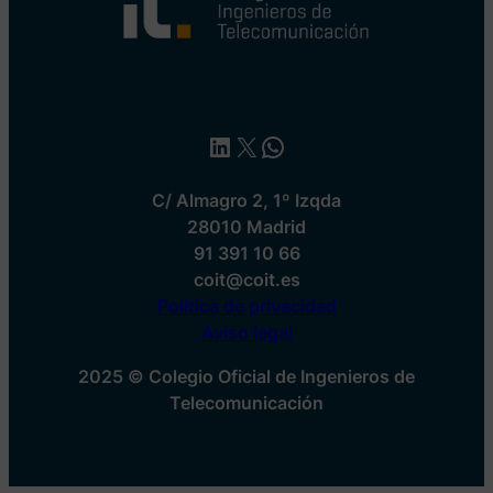
LinkedIn
X
WhatsApp
C/ Almagro 2, 1º Izqda
28010 Madrid
91 391 10 66
coit@coit.es
Política de privacidad
Aviso legal
2025 © Colegio Oficial de Ingenieros de
Telecomunicación