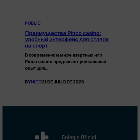
PUBLIC
Преимущества Pinco casino:
удобный интерфейс для ставок
на спорт
В современном мире азартных игр
Pinco casino предлагает уникальный
опыт для…
BY
NICO
21 DE JULIO DE 2026