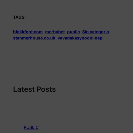
TAGS:
blokkfont.com
merhabet
public
Sin categoría
stanmerhouse.co.uk
vavadakasynoonlinepl
Latest Posts
PUBLIC